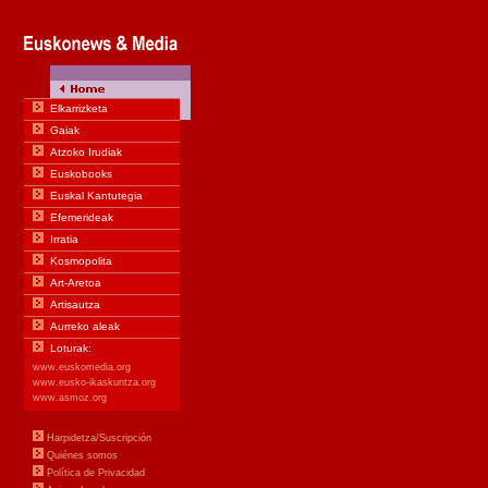
Elkarrizketa
Gaiak
Atzoko Irudiak
Euskobooks
Euskal Kantutegia
Efemerideak
Irratia
Kosmopolita
Art-Aretoa
Artisautza
Aurreko aleak
Loturak:
www.euskomedia.org
www.eusko-ikaskuntza.org
www.asmoz.org
Harpidetza/Suscripción
Quiénes somos
Política de Privacidad