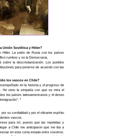
a Unión Soviética y Hitler?
n Hitler. La unión de Rusia con los países
ctificó rumbos y no la Democracia.
á sobre la descristianización. Los pueblos
tituciones para ponerse de acuerdo con las
ido los vascos en Chile?
esempeñado en la historia y el progreso de
. He visto la simpatía con que se mira el
odos los países latinoamericanos y el deseo
inmigración”. *
por su cordialidad y por el vibrante espíritu
sidentes vascos.
presa para mí, puesto que las repetidas y
llegar a Chile me anticiparon que me iba a
reciar en esta corta estada entre vosotros.