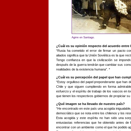
Agirre en Santiago.
¿Cuál es su opinión respecto del acuerdo entre l
“Rusia ha cometido el error de firmar un pacto co
aliados significa que la Unión Soviética es la que re
Tengo confianza en que la civilización se impondr
después de la guerra tendrán que cambiar sus cons
realidades de la existencia humana”. *
¿Cuál es su percepción del papel que han cumpl
“Estoy orgulloso del papel preponderante que han d
Chile y que siguen cumpliendo en forma admirable
esfuerzo y el espíritu de trabajo de los vascos en t
que tienen los respectivos gobiernos de propiciar su 
¿Qué imagen se ha llevado de nuestro país?
“He encontrado en este país una acogida inigualable, 
democrático que se nota entre los chilenos y los re
Esta acogida y este espíritu no han sido una sor
entusiastas referencias que he obtenido antes de 
encontrar con un ambiente como el que he podido ap