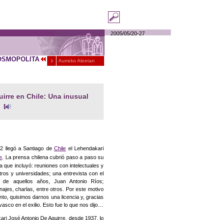
2005/05/20-27
OSMOPOLITA
Aurreko Aleetan
irre en Chile: Una inusual
2 llegó a Santiago de
Chile
el Lehendakari
e
. La prensa chilena cubrió paso a paso su
a que incluyó: reuniones con intelectuales y
atros y universidades; una entrevista con el
a de aquellos años, Juan Antonio Ríos;
ajes, charlas, entre otros. Por este motivo
to, quisimos darnos una licencia y, gracias
vasco en el exilio. Esto fue lo que nos dijo…
kari José Antonio De Aguirre, desde 1937, lo