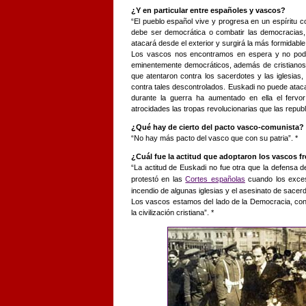
¿Y en particular entre españoles y vascos?
“El pueblo español vive y progresa en un espíritu c
debe ser democrática o combatir las democracias,
atacará desde el exterior y surgirá la más formidable
Los vascos nos encontramos en espera y no pode
eminentemente democráticos, además de cristianos
que atentaron contra los sacerdotes y las iglesia
contra tales descontrolados. Euskadi no puede atacar
durante la guerra ha aumentado en ella el fervo
atrocidades las tropas revolucionarias que las republ
¿Qué hay de cierto del pacto vasco-comunista?
“No hay más pacto del vasco que con su patria”. *
¿Cuál fue la actitud que adoptaron los vascos fre
“La actitud de Euskadi no fue otra que la defensa de
protestó en las
Cortes españolas
cuando los exces
incendio de algunas iglesias y el asesinato de sacer
Los vascos estamos del lado de la Democracia, cont
la civilización cristiana”. *