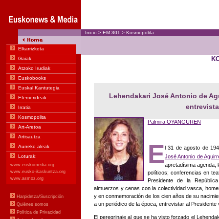
Inicio
>
EM
301
>
Kosmopolita
K
Lehendakari José Antonio de Agu
entrevista
Palmira OYANGUREN
E
l 31 de agosto de 194
José Antonio de Aguirr
apretadísima agenda, l
políticos; conferencias en te
Presidente de la Repúblic
almuerzos y cenas con la colectividad vasca, homen
y en conmemoración de los cien años de su nacimien
a un periódico de la época, entrevistar al Presidente 
El peregrinaje al que se ha visto forzado el Lehenda