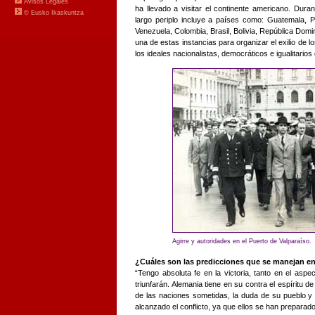
ha llevado a visitar el continente americano. Dura
largo periplo incluye a países como: Guatemala, 
Venezuela, Colombia, Brasil, Bolivia, República Do
una de estas instancias para organizar el exilio de 
los ideales nacionalistas, democráticos e igualitarios
Agirre y autoridades en el Puerto de Valparaíso.
¿Cuáles son las predicciones que se manejan en
“Tengo absoluta fe en la victoria, tanto en el asp
triunfarán. Alemania tiene en su contra el espíritu de
de las naciones sometidas, la duda de su pueblo y
alcanzado el conflicto, ya que ellos se han prepara