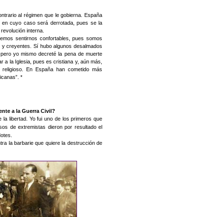
ontrario al régimen que le gobierna. España
 en cuyo caso será derrotada, pues se la
 revolución interna.
mos sentirnos confortables, pues somos
 y creyentes. Sí hubo algunos desalmados
s, pero yo mismo decreté la pena de muerte
 a la Iglesia, pues es cristiana y, aún más,
r religioso. En España han cometido más
icanas”. *
nte a la Guerra Civil?
 la libertad. Yo fui uno de los primeros que
os de extremistas dieron por resultado el
dotes.
ra la barbarie que quiere la destrucción de