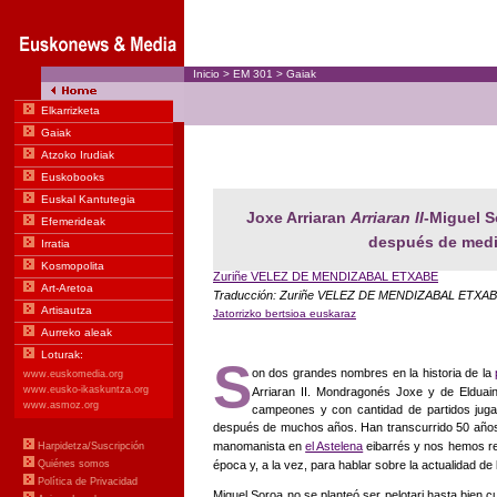
Inicio
>
EM
301
>
Gaiak
Joxe Arriaran
Arriaran II
-Miguel 
después de medi
Zuriñe VELEZ DE MENDIZABAL ETXABE
Traducción: Zuriñe VELEZ DE MENDIZABAL ETXA
Jatorrizko bertsioa euskaraz
S
on dos grandes nombres en la historia de la
Arriaran II. Mondragonés Joxe y de Elduai
campeones y con cantidad de partidos juga
después de muchos años. Han transcurrido 50 años 
manomanista en
el Astelena
eibarrés y nos hemos r
época y, a la vez, para hablar sobre la actualidad de 
Miguel Soroa no se planteó ser pelotari hasta bien cu