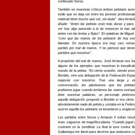
confesado Soroa.
También se muestran críticos ambos pelotaris acer
estilo que se deja ver entre los jóvenes profesiona
material tiene mucho que ver, sin duda”
-dice Arriará
añade-
“Antes las pelotas eran más duras y para
ver hoy algo parecido a lo de entonces te has ab
antes con las lentas y flojas”.
En palabras de Miguel
“creo que las manos de los pelotaris de hoy s
blandas. En nuestra época era muy raro retras
partido por mal de manos. Y no pienses que tien
partidos que nosotros”.
A propósito del mal de manos, José Arriaran nos h
alguno de los ejemplos que muestran lo inexplicab
mundo de la pelota:
“En cierta ocasión, siendo pres
Bombin, vino una delegación de la Federación Espa
negociar con nosotros. Tras una larga y si
conversación, les planteamos que los pelotar
podíamos jugar cuando teníamos las manos estrop
Ante nuestras palabras, un personaje pintores
aquella delegación preguntó a Bombin si era cierto
absolutamente nada de pelota y ¡estaba en la Feder
oyeron aquello los pelotaris se levantaron y exigiero
Los partidos entre Soroa y Arriaran II solían res
eran- zagueros de magnífica planta.
“Cuando jugué m
contrario en la semifinal. La final la tuve contra B
Gallastegui me llamó para decirme que anduviera co