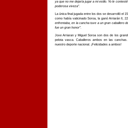
ya que no me dejaría jugar a mi estilo. Yo le contesté
poderosa viveza”.
La única final jugada entre los dos se desarrolló el 
como había vaticinado Soroa, la ganó Arriarán II, 2
enfrentaba, en la cancha tuve a un gran caballero de 
fue un gran honor”.
Joxe Arriaran y Miguel Soroa son dos de los grande
pelota vasca. Caballeros ambos en las canchas.
nuestro deporte nacional. ¡Felicidades a ambos!