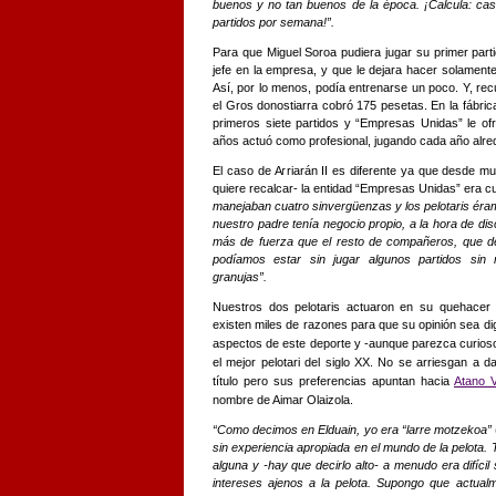
buenos y no tan buenos de la época. ¡Calcula: casi
partidos por semana!”.
Para que Miguel Soroa pudiera jugar su primer part
jefe en la empresa, y que le dejara hacer solamen
Así, por lo menos, podía entrenarse un poco. Y, recu
el Gros donostiarra cobró 175 pesetas. En la fábri
primeros siete partidos y “Empresas Unidas” le ofr
años actuó como profesional, jugando cada año alre
El caso de Arriarán II es diferente ya que desde mu
quiere recalcar- la entidad “Empresas Unidas” era c
manejaban cuatro sinvergüenzas y los pelotaris é
nuestro padre tenía negocio propio, a la hora de dis
más de fuerza que el resto de compañeros, que de
podíamos estar sin jugar algunos partidos sin 
granujas”.
Nuestros dos pelotaris actuaron en su quehacer 
existen miles de razones para que su opinión sea dig
aspectos de este deporte y -aunque parezca curios
el mejor pelotari del siglo XX. No se arriesgan a 
título pero sus preferencias apuntan hacia
Atano V
nombre de Aimar Olaizola.
“Como decimos en Elduain, yo era “larre motzekoa”
sin experiencia apropiada en el mundo de la pelota.
alguna y -hay que decirlo alto- a menudo era difícil
intereses ajenos a la pelota. Supongo que actua