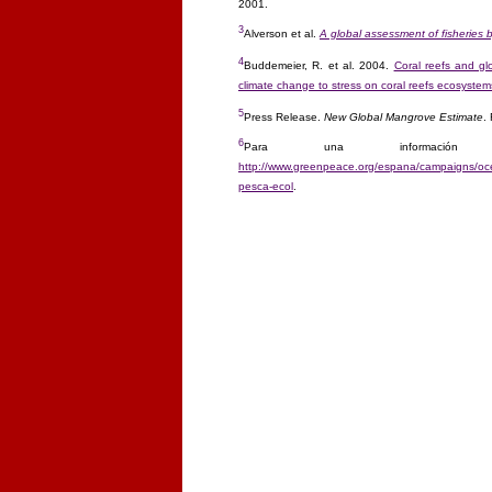
2001.
3
Alverson et al.
A global assessment of fisheries 
4
Buddemeier, R. et al. 2004.
Coral reefs and glo
climate change to stress on coral reefs ecosystem
5
Press Release.
New Global Mangrove Estimate
.
6
Para una información 
http://www.greenpeace.org/espana/campaigns/
pesca-ecol
.