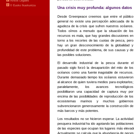
Una crisis muy profunda: algunos datos
Desde Greenpeace creemos que entre el público
general no existe una percepción adecuada de la
agudeza de la crisis que sufren nuestros océanos.
Todos oímos a menudo que la situación de los
recursos es mala, que hay grandes discusiones en
torno a los recortes de las cuotas de pesca, pero
hay un gran desconocimiento de la globalidad y
profundidad de este problema, de sus causas y de
las posibles soluciones.
El desarrollo industrial de la pesca durante el
pasado siglo forzó la desaparición del mito de los
océanos como una fuente inagotable de recursos.
Durante demasiado tiempo los océanos estuvieron
al alcance de quien tuviera medios para explotarlos;
paralelamente, los avances tecnológicos
posibilitaron una capacidad de captura muy por
encima de las posibilidades de reproducción de los
ecosistemas marinos y muchos gobiernos
subvencionaron generosamente la construcción de
más barcos y más potentes.
Los resultados no
se hicieron esperar. La actividad
pesquera industrial ha ido agotando las poblaciones
de las especies que ocupan los lugares más elevado
Actualmente se calcula que la abundancia de pece