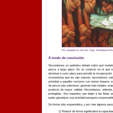
Pez atrapado en una red. Copy: Greenpeace/Vis
A modo de conclusión
Necesitamos un auténtico debate sobre qué modelo 
pesca a largo plazo. En un contexto en el que e
disminuir a corto plazo para permitir la recuperación
ecosistemas que les dan soporte, necesitamos sa
prioridad a aquellos sectores con menor impacto s
de pesca más selectivas; generan más empleo; emp
producto de mayor calidad. Necesitamos, además,
protegidas. Son requisitos que dejan a las flotas
poder garantizar una actividad pesquera responsable 
De forma más esquemática, y por citar algunos pas
1) Reducir de forma significativa la capacidad