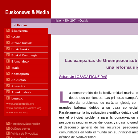
Inicio
>
EM
297
>
Gaiak
Las campañas de Greenpeace sobre
una reforma ur
Sebastián LOSADA FIGUEIRAS
L
a conservación de la biodiversidad marina e
desde sus comienzos. Las primeras campañ
abordar problemas de carácter global, com
grandes ballenas debido a su caza comercial
Paralelamente, la investigación científica dejaba c
era el principal problema para la conservación d
pesqueras seguían expandiéndose, ya casi no queda
el descenso general de los recursos pesqueros
comunidades en todo el mundo sin su principal me
pérdida de biodiversidad.