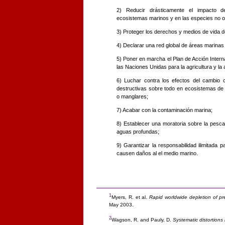
2) Reducir drásticamente el impacto d
ecosistemas marinos y en las especies no ob
3) Proteger los derechos y medios de vida 
4) Declarar una red global de áreas marinas
5) Poner en marcha el Plan de Acción Inter
las Naciones Unidas para la agricultura y la a
6) Luchar contra los efectos del cambio c
destructivas sobre todo en ecosistemas de 
o manglares;
7) Acabar con la contaminación marina;
8) Establecer una moratoria sobre la pesca
aguas profundas;
9) Garantizar la responsabilidad ilimitada p
causen daños al el medio marino.
1
Myers, R. et al.
Rapid worldwide depletion of pr
May 2003.
2
Wagson, R. and Pauly, D.
Systematic distortions 