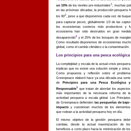
1
un 10%
de los niveles pre-industriales
; muchas pob
en las próximas décadas; la producción
pesquera h
2
los 90
, pese a que disponemos cada vez de buque
para capturar peces; globalmente 1/3 de
las captur
los ecosistemas costeros más
productivos y f
ecosistema han sido destruidos en gran medid
4
desaparecido
y el 25% de los bosques de manglar 
Como resultado disponemos de ecosistemas mucho
global, como el cambio climático o la contaminación.
Los principios para una pesca ecológica
La complejidad y escala de
la actual crisis pesquera
implican que no existe una solución simple y única.
Como propuesta y reflexión sobre el problema
Greenpeace elaboró hace ya una década una serie
de
Principios para una Pesca Ecológica y
6
Responsable
que tratan de abordar los aspectos
más importantes de la necesaria reforma de la
actividad pesquera a escala global. Los Principios
de Greenpeace defienden
las pesquerías de bajo-
impacto
y cuestionan muchos de los elementos
que rodean a la actividad pesquera hoy en día.
El mismo objetivo de la gestión pesquera debe
cambiar, desde la actual maximización de los
beneficios a corto plazo hacia la minimización de los