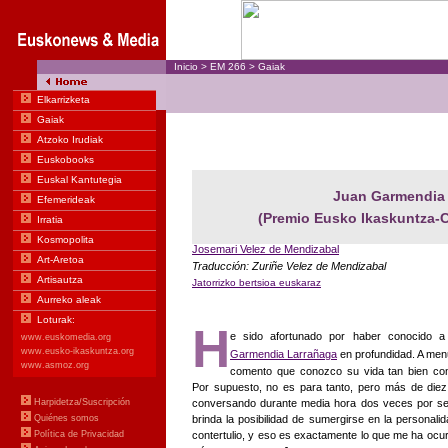
Inicio
>
EM
266
>
Gaiak
Juan Garmendia
(Premio Eusko Ikaskuntza-C
Josemari Velez de Mendizabal
Traducción: Zuriñe Velez de Mendizabal
Jatorrizko bertsioa euskaraz
H
e sido afortunado por haber conocido 
Garmendia Larrañaga
en profundidad. A men
comento que conozco su vida tan bien co
Por supuesto, no es para tanto, pero más de die
conversando durante media hora dos veces por 
brinda la posibilidad de sumergirse en la personalid
contertulio, y eso es exactamente lo que me ha ocur