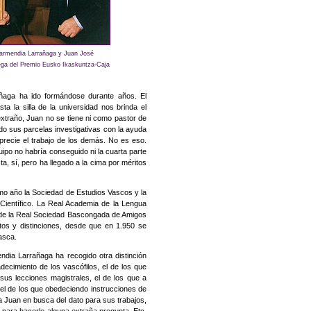
Garmendia Larrañaga y Juan José
ega del Premio Eusko Ikaskuntza-Caja
aga ha ido formándose durante años. El
sta la silla de la universidad nos brinda el
xtraño, Juan no se tiene ni como pastor de
do sus parcelas investigativas con la ayuda
precie el trabajo de los demás. No es eso.
uipo no habría conseguido ni la cuarta parte
sta, sí, pero ha llegado a la cima por méritos
smo año la Sociedad de Estudios Vascos y la
o Científico. La Real Academia de la Lengua
de la Real Sociedad Bascongada de Amigos
ntos y distinciones, desde que en 1.950 se
asca.
ndia Larrañaga ha recogido otra distinción
adecimiento de los vascófilos, el de los que
sus lecciones magistrales, el de los que a
, el de los que obedeciendo instrucciones de
 a Juan en busca del dato para sus trabajos,