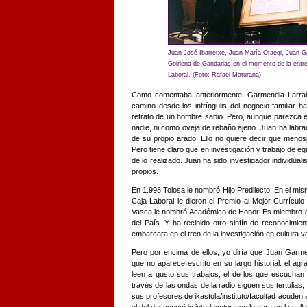
Juan José Ibarretxe, Juan María Otaegi, Juan 
Goiriena de Gandarias en el momento de la entr
Laboral. (Foto: Rafael Maturana)
Como comentaba anteriormente, Garmendia Larrañ
camino desde los intríngulis del negocio familiar ha
retrato de un hombre sabio. Pero, aunque parezca e
nadie, ni como oveja de rebaño ajeno. Juan ha labra
de su propio arado. Ello no quiere decir que menos
Pero tiene claro que en investigación y trabajo de eq
de lo realizado. Juan ha sido investigador individuali
propios.
En 1.998 Tolosa le nombró Hijo Predilecto. En el mi
Caja Laboral le dieron el Premio al Mejor Currícul
Vasca le nombró Académico de Honor. Es miembro 
del País. Y ha recibido otro sinfín de reconocimie
embarcara en el tren de la investigación en cultura v
Pero por encima de ellos, yo diría que Juan Garme
que no aparece escrito en su largo historial: el agr
leen a gusto sus trabajos, el de los que escuchan 
través de las ondas de la radio siguen sus tertulias
sus profesores de ikastola/instituto/facultad acuden