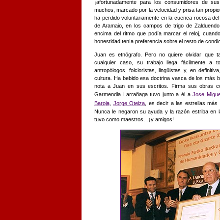
¡afortunadamente para los consumidores de sus 
muchos, marcado por la velocidad y prisa tan propio
ha perdido voluntariamente en la cuenca rocosa del
de Aramaio, en los campos de trigo de Zalduendo
encima del ritmo que podía marcar el reloj, cuand
honestidad tenía preferencia sobre el resto de condi
Juan es etnógrafo. Pero no quiere olvidar que t
cualquier caso, su trabajo llega fácilmente a 
antropólogos, folcloristas, lingüistas y, en definit
cultura. Ha bebido esa doctrina vasca de los más bri
nota a Juan en sus escritos. Firma sus obras co
Garmendia Larrañaga tuvo junto a él a
Jose Migue
Baroja
,
Jorge Oteiza
, es decir a las estrellas más 
Nunca le negaron su ayuda y la razón estriba en la
tuvo como maestros…¡y amigos!