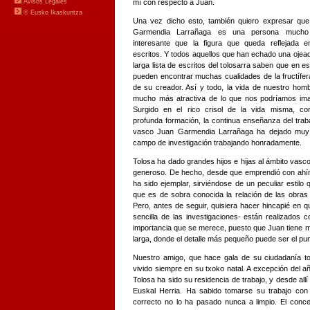
mí con respecto a Juan.
Una vez dicho esto, también quiero expresar qu
Garmendia Larrañaga es una persona much
interesante que la figura que queda reflejada 
escritos. Y todos aquellos que han echado una ojead
larga lista de escritos del tolosarra saben que en e
pueden encontrar muchas cualidades de la fructífer
de su creador. Así y todo, la vida de nuestro hom
mucho más atractiva de lo que nos podríamos ima
Surgido en el rico crisol de la vida misma, c
profunda formación, la continua enseñanza del trab
vasco Juan Garmendia Larrañaga ha dejado muy c
campo de investigación trabajando honradamente.
Tolosa ha dado grandes hijos e hijas al ámbito vasco
generoso. De hecho, desde que emprendió con ahínc
ha sido ejemplar, sirviéndose de un peculiar estilo
que es de sobra conocida la relación de las obra
Pero, antes de seguir, quisiera hacer hincapié en 
sencilla de las investigaciones- están realizados
importancia que se merece, puesto que Juan tiene 
larga, donde el detalle más pequeño puede ser el pun
Nuestro amigo, que hace gala de su ciudadanía tol
vivido siempre en su txoko natal. A excepción del 
Tolosa ha sido su residencia de trabajo, y desde allí
Euskal Herria. Ha sabido tomarse su trabajo con
correcto no lo ha pasado nunca a limpio. El conc