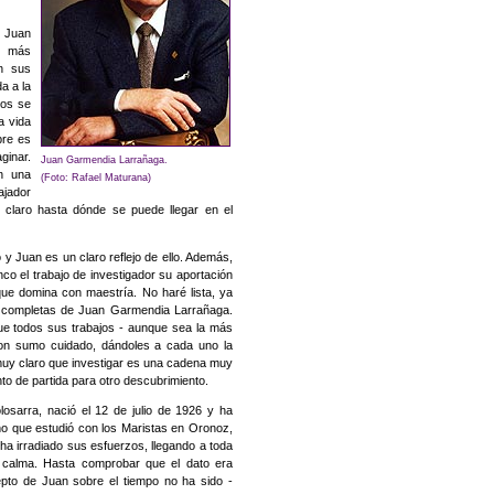
e Juan
o más
en sus
a a la
sos se
a vida
bre es
ginar.
Juan Garmendia Larrañaga.
on una
(Foto: Rafael Maturana)
ajador
laro hasta dónde se puede llegar en el
 y Juan es un claro reflejo de ello. Además,
o el trabajo de investigador su aportación
 que domina con maestría. No haré lista, ya
s completas de Juan Garmendia Larrañaga.
que todos sus trabajos - aunque sea la más
 con sumo cuidado, dándoles a cada uno la
muy claro que investigar es una cadena muy
to de partida para otro descubrimiento.
osarra, nació el 12 de julio de 1926 y ha
año que estudió con los Maristas en Oronoz,
 ha irradiado sus esfuerzos, llegando a toda
 calma. Hasta comprobar que el dato era
epto de Juan sobre el tiempo no ha sido -