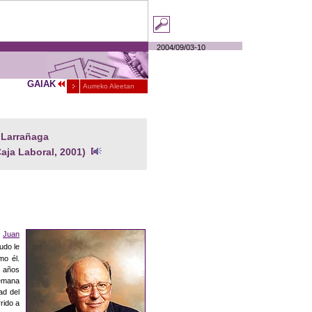
2004
/
09
/
03-10
GAIAK
Aurreko Aleetan
 Larrañaga
aja Laboral, 2001)
a
Juan
udo le
mo él.
z años
semana
ad del
rido a