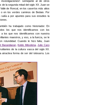
investigaciones!- semejante al de otros
s de la segunda mitad del siglo XX. Juan se
 Valle de Roncal, en los caseríos más altos
 o en los verdes caminos de Bedaio. Por
o salía a por apuntes para sus estudios la
ciones.
ambién ha trabajado como historiador. En
todos los que nos identificamos con los
iva, a los que nos identificamos con nuestra
llantes maestros, y eso, a la fuerza, se le
n rotundidad. Cuando le hizo falta, Juan
l Barandiaran
,
Koldo Mitxelena
,
Julio Caro
rutilantes de la cultura vasca del siglo XX.
 atractiva forma de ser del tolosarra. Los