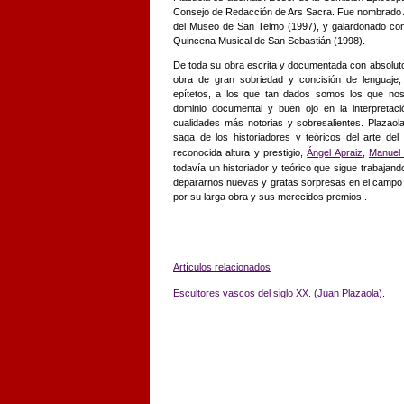
Consejo de Redacción de Ars Sacra. Fue nombrado 
del Museo de San Telmo (1997), y galardonado con
Quincena Musical de San Sebastián (1998).
De toda su obra escrita y documentada con absoluto
obra de gran sobriedad y concisión de lenguaje,
epítetos, a los que tan dados somos los que no
dominio documental y buen ojo en la interpretaci
cualidades más notorias y sobresalientes. Plazaol
saga de los historiadores y teóricos del arte d
reconocida altura y prestigio,
Ángel Apraiz
,
Manuel
todavía un historiador y teórico que sigue trabaja
depararnos nuevas y gratas sorpresas en el campo ed
por su larga obra y sus merecidos premios!.
Artículos relacionados
Escultores vascos del siglo XX. (Juan Plazaola).