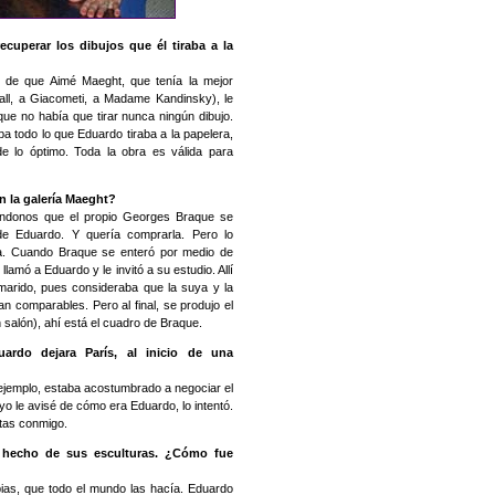
cuperar los dibujos que él tiraba a la
te de que Aimé Maeght, que tenía la mejor
gall, a Giacometi, a Madame Kandinsky), le
ue no había que tirar nunca ningún dibujo.
ba todo lo que Eduardo tiraba a la papelera,
 lo óptimo. Toda la obra es válida para
 la galería Maeght?
éndonos que el propio Georges Braque se
e Eduardo. Y quería comprarla. Pero lo
. Cuando Braque se enteró por medio de
lamó a Eduardo y le invitó a su estudio. Allí
 marido, pues consideraba que la suya y la
n comparables. Pero al final, se produjo el
 salón), ahí está el cuadro de Braque.
rdo dejara París, al inicio de una
 ejemplo, estaba acostumbrado a negociar el
yo le avisé de cómo era Eduardo, lo intentó.
ntas conmigo.
 hecho de sus esculturas. ¿Cómo fue
ias, que todo el mundo las hacía. Eduardo