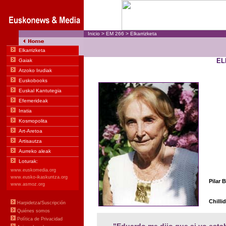
Inicio
>
EM
266
>
Elkarrizketa
EL
Pilar 
Chilli
"
Eduardo me dijo que si yo estab