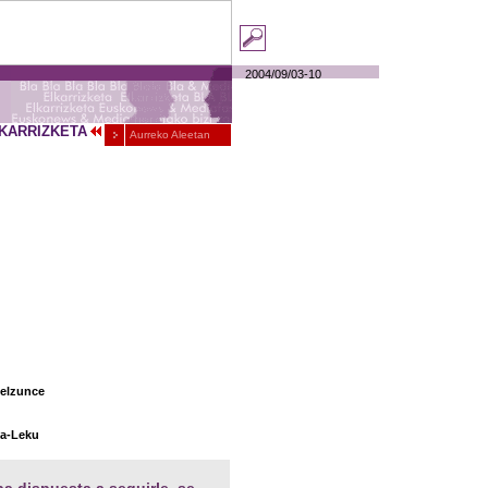
2004
/
09
/
03-10
KARRIZKETA
Aurreko Aleetan
Belzunce
da-Leku
a dispuesta a seguirle, se