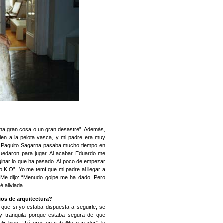
 una gran cosa o un gran desastre”. Además,
bien a la pelota vasca, y mi padre era muy
o Paquito Sagarna pasaba mucho tiempo en
quedaron para jugar. Al acabar Eduardo me
ginar lo que ha pasado. Al poco de empezar
do K.O”. Yo me temí que mi padre al llegar a
 Me dijo: “Menudo golpe me ha dado. Pero
 aliviada.
ios de arquitectura?
ue si yo estaba dispuesta a seguirle, se
uy tranquila porque estaba segura de que
ir bien. “Tú eres un caballito ganador”, le