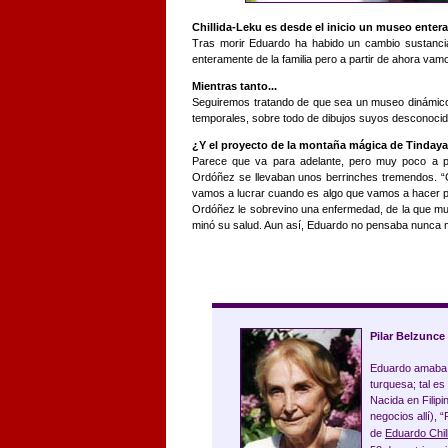
Chillida-Leku es desde el inicio un museo enter
Tras morir Eduardo ha habido un cambio sustancia
enteramente de la familia pero a partir de ahora vamo
Mientras tanto...
Seguiremos tratando de que sea un museo dinámico,
temporales, sobre todo de dibujos suyos desconocid
¿Y el proyecto de la montaña mágica de Tinday
Parece que va para adelante, pero muy poco a po
Ordóñez se llevaban unos berrinches tremendos. “
vamos a lucrar cuando es algo que vamos a hacer p
Ordóñez le sobrevino una enfermedad, de la que mur
minó su salud. Aun así, Eduardo no pensaba nunca ma
Pilar Belzunce
Eduardo amaba 
turquesa; tal es
Nacida en Filip
negocios allí), 
de
Eduardo Chil