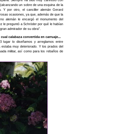
España. Siempre ha sido muy cariñoso con
 (alcanzando un sobre de una esquina de la
a. Y por otro, el canciller alemán Gerard
rosas ocasiones, ya que, además de que la
erno alemán le encargó el monumento del
z le preguntó a Schröder por qué le habían
n gran admirador de su obra”.
cual calabaza convertida en carruaje...
 El lugar lo diseñamos y arreglamos entre
 estaba muy deteriorado. Y los prados del
uada militar, así como para los rebaños de