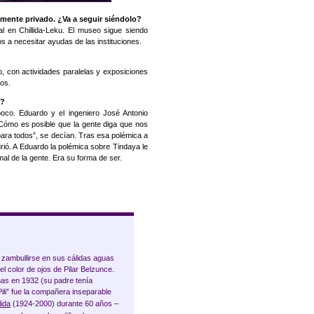
amente privado. ¿Va a seguir siéndolo?
l en Chillida-Leku. El museo sigue siendo
s a necesitar ayudas de las instituciones.
 con actividades paralelas y exposiciones
os.
a?
co. Eduardo y el ingeniero José Antonio
Cómo es posible que la gente diga que nos
ara todos”, se decían. Tras esa polémica a
ió. A Eduardo la polémica sobre Tindaya le
l de la gente. Era su forma de ser.
zambullirse en sus cálidas aguas
 el color de ojos de Pilar Belzunce.
inas en 1932 (su padre tenía
“Pili” fue la compañera inseparable
lida
(1924-2000) durante 60 años –