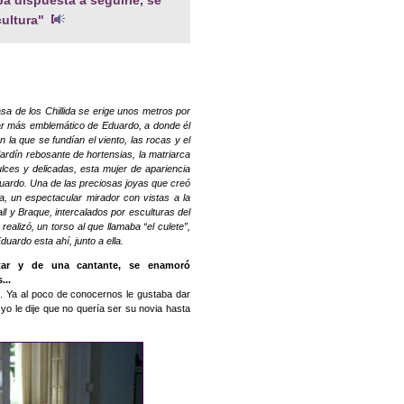
cultura"
asa de los Chillida se erige unos metros por
ugar más emblemático de Eduardo, a donde él
on la que se fundían el viento, las rocas y el
ardín rebosante de hortensias, la matriarca
ulces y delicadas, esta mujer de apariencia
duardo. Una de las preciosas joyas que creó
sa, un espectacular mirador con vistas a la
l y Braque, intercalados por esculturas del
realizó, un torso al que llamaba “el culete”,
Eduardo esta ahí, junto a ella.
itar y de una cantante, se enamoró
...
no. Ya al poco de conocernos le gustaba dar
yo le dije que no quería ser su novia hasta