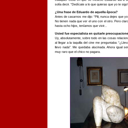
solía decir. “Dedícate a lo que quieras que yo te sigo
¿Una frase de Eduardo de aquella época?
Antes de casarnos me dijo: “Pili, nunca dejes que yo 
No tienen nada que ver el uno con el otro. Pero clar
hasta ocho hijos, teníamos que vivir...
Usted fue especialista en quitarle preocupacione
Uy, absolutamente, sobre todo en las cosas relacio
al llegar a la taquilla del cine me preguntaba: “¿Lle
llevo nada”. Me quedaba alucinada. Ahora igual s
muy raro que el chico no pagara.