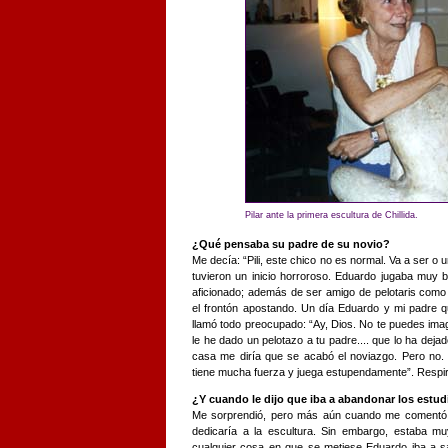
Pilar ante la primera escultura de Chillida.
¿Qué pensaba su padre de su novio?
Me decía: “Pili, este chico no es normal. Va a ser o
tuvieron un inicio horroroso. Eduardo jugaba muy 
aficionado; además de ser amigo de pelotaris com
el frontón apostando. Un día Eduardo y mi padre 
llamó todo preocupado: “Ay, Dios. No te puedes ima
le he dado un pelotazo a tu padre.... que lo ha deja
casa me diría que se acabó el noviazgo. Pero no.
tiene mucha fuerza y juega estupendamente”. Respiré
¿Y cuando le dijo que iba a abandonar los estud
Me sorprendió, pero más aún cuando me comentó q
dedicaría a la escultura. Sin embargo, estaba m
cualquier cosa en que se metiese Eduardo iba a sal