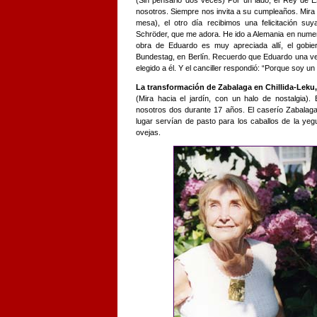
(Sin pensarlo dos veces) Por un lado, el Rey de 
nosotros. Siempre nos invita a su cumpleaños. Mira
mesa), el otro día recibimos una felicitación suy
Schröder, que me adora. He ido a Alemania en nume
obra de Eduardo es muy apreciada allí, el gobi
Bundestag, en Berlín. Recuerdo que Eduardo una ve
elegido a él. Y el canciller respondió: “Porque soy u
La transformación de Zabalaga en Chillida-Leku, 
(Mira hacia el jardín, con un halo de nostalgia).
nosotros dos durante 17 años. El caserío Zabalaga
lugar servían de pasto para los caballos de la yeg
ovejas.