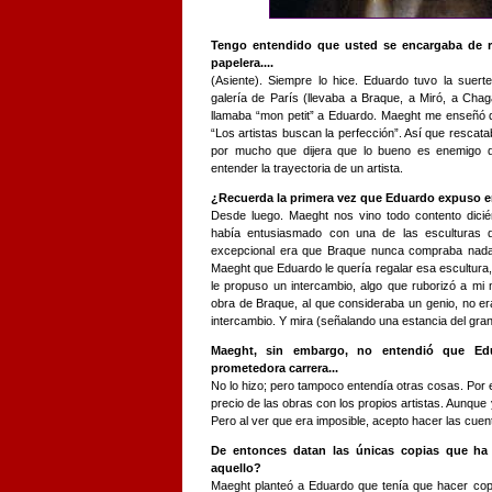
Tengo entendido que usted se encargaba de re
papelera....
(Asiente). Siempre lo hice. Eduardo tuvo la suer
galería de París (llevaba a Braque, a Miró, a Cha
llamaba “mon petit” a Eduardo. Maeght me enseñó q
“Los artistas buscan la perfección”. Así que rescata
por mucho que dijera que lo bueno es enemigo de
entender la trayectoria de un artista.
¿Recuerda la primera vez que Eduardo expuso en
Desde luego. Maeght nos vino todo contento dici
había entusiasmado con una de las esculturas d
excepcional era que Braque nunca compraba nada
Maeght que Eduardo le quería regalar esa escultura, l
le propuso un intercambio, algo que ruborizó a mi
obra de Braque, al que consideraba un genio, no era
intercambio. Y mira (señalando una estancia del gran
Maeght, sin embargo, no entendió que Edua
prometedora carrera...
No lo hizo; pero tampoco entendía otras cosas. Por
precio de las obras con los propios artistas. Aunque 
Pero al ver que era imposible, acepto hacer las cue
De entonces datan las únicas copias que ha
aquello?
Maeght planteó a Eduardo que tenía que hacer cop