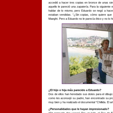
accedió a hacer tres copias en bronce de unas siet
aquello le pareció una zapatería. Para la siguiente 
hablar de lo mismo, pero Eduardo se negó a hace
estaban vendidas. “¿Sin copias, cómo quiere que
Maeght. Pero a Eduardo no le parecía ético y no lo 
¿El hijo o hija más parecido a Eduardo?
Dos de ellos han heredado sus dotes para el dibujo:
como les aconsejó su padre, han encontrado su pro
muy bien y ha realizado el documental “Chillida. El a
¿Personalidades que le hayan impresionado?