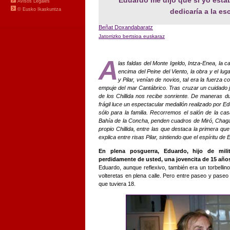
dedicaría a la es
Beñat Doxandabaratz
Jatorrizko bertsioa euskaraz
A
las faldas del Monte Igeldo, Intza-Enea, la c
encima del Peine del Viento, la obra y el l
y Pilar, venían de novios, tal era la fuerza c
empuje del mar Cantábrico. Tras cruzar un cuidado j
de los Chillida nos recibe sonriente. De maneras d
frágil luce un espectacular medallón realizado por E
sólo para la familia. Recorremos el salón de la ca
Bahía de la Concha, penden cuadros de Miró, Chagal
propio Chillida, entre las que destaca la primera que 
explica entre risas Pilar, sintiendo que el espíritu de 
En plena posguerra, Eduardo, hijo de mil
perdidamente de usted, una jovencita de 15 años
Eduardo, aunque reflexivo, también era un torbelli
volteretas en plena calle. Pero entre paseo y paseo 
que tuviera 18.