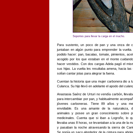
Soportes para llevar la carga en el macho.
Para sustento, un poco de pan y una onza de ch
juntaban en algún punto para emprender la vuelt
podido hacer: pan, bacalao, tomate, pimientos, acei
acogido por los que estaban en el monte cuidando 
hacer vestidos. Con dos cargas Adela pagó el mis
sus hijas. La vuelta les resultaba amena, hacia las 
solían cantar jotas para alegrar la faena.
Cuentan la historia que una mujer carbonera dio a 
Culanca. Su hijo llevó en adelante el apodo del
culan
Anastasia Saénz de Urturi no vendía carbón, llevaba
para intercambiar por pan, y habitualmente acompa
jóvenes carboneras. Tiene 89 años y una me
envidiable. Es una amante de la naturaleza, d
animales y posee un gran conocimiento sobre p
medicinales. Cuenta que si iban a Logroño, lo q
llevaba unas 8 horas, se levantaban a la una de la 
y pasaban la noche atravesando la sierra de Cant
Se ponía un saco alrededor de la cintura para abrig