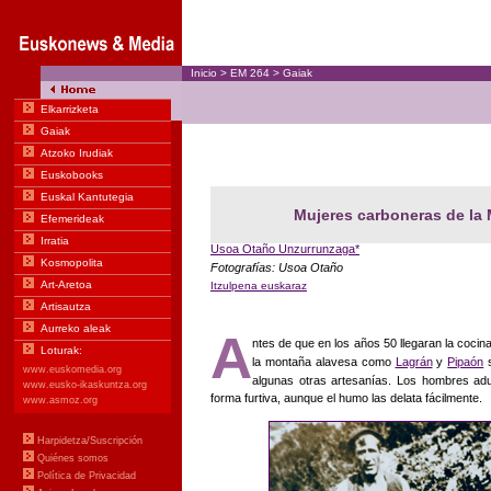
Inicio
>
EM
264
>
Gaiak
Mujeres carboneras de la
Usoa Otaño Unzurrunzaga
*
Fotografías: Usoa Otaño
Itzulpena euskaraz
A
ntes de que en los años 50 llegaran la cocin
la montaña alavesa como
Lagrán
y
Pipaón
s
algunas otras artesanías. Los hombres ad
forma furtiva, aunque el humo las delata fácilmente.