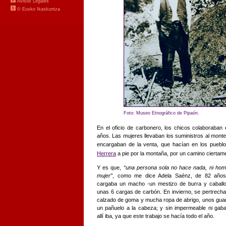
Foto: Museo Etnográfico de Pipaón.
En el oficio de carbonero, los chicos colaboraban 
años. Las mujeres llevaban los suministros al mont
encargaban de la venta, que hacían en los pueblo
Herrera
a pie por la montaña, por un camino cierta
Y es que,
“una persona sola no hace nada, ni hom
mujer”
, como me dice Adela Saénz, de 82 años
cargaba un macho -un mestizo de burra y caball
unas 6 cargas de carbón. En invierno, se pertrech
calzado de goma y mucha ropa de abrigo, unos gua
un pañuelo a la cabeza; y sin impermeable ni gaba
allí iba, ya que este trabajo se hacía todo el año.