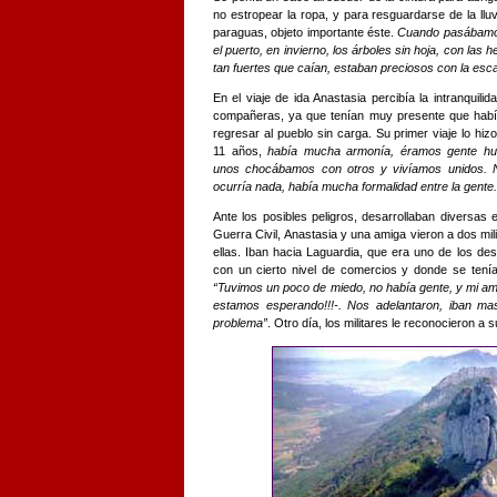
no estropear la ropa, y para resguardarse de la lluv
paraguas, objeto importante éste.
Cuando pasábamo
el puerto, en invierno, los árboles sin hoja, con las 
tan fuertes que caían, estaban preciosos con la esc
En el viaje de ida Anastasia percibía la intranquilid
compañeras, ya que tenían muy presente que hab
regresar al pueblo sin carga. Su primer viaje lo hizo
11 años,
había mucha armonía, éramos gente hu
unos chocábamos con otros y vivíamos unidos. 
ocurría nada, había mucha formalidad entre la gente.
Ante los posibles peligros, desarrollaban diversas
Guerra Civil, Anastasia y una amiga vieron a dos mil
ellas. Iban hacia Laguardia, que era uno de los de
con un cierto nivel de comercios y donde se tenía
“Tuvimos un poco de miedo, no había gente, y mi am
estamos esperando!!!-. Nos adelantaron, iban ma
problema”
. Otro día, los militares le reconocieron a s