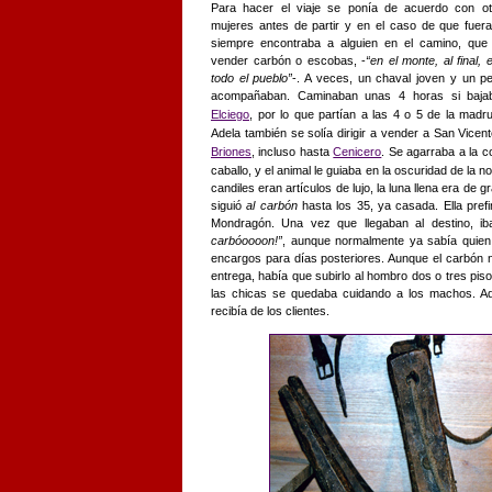
Para hacer el viaje se ponía de acuerdo con o
mujeres antes de partir y en el caso de que fuera
siempre encontraba a alguien en el camino, que
vender carbón o escobas, -
“en el monte, al final, 
todo el pueblo”
-. A veces, un chaval joven y un pe
acompañaban. Caminaban unas 4 horas si baja
Elciego
, por lo que partían a las 4 o 5 de la madr
Adela también se solía dirigir a vender a San Vicent
Briones
, incluso hasta
Cenicero
. Se agarraba a la co
caballo, y el animal le guiaba en la oscuridad de la 
candiles eran artículos de lujo, la luna llena era d
siguió
al carbón
hasta los 35, ya casada. Ella prefi
Mondragón. Una vez que llegaban al destino, ib
carbóoooon!”
, aunque normalmente ya sabía quien g
encargos para días posteriores. Aunque el carbón
entrega, había que subirlo al hombro dos o tres piso
las chicas se quedaba cuidando a los machos. Ad
recibía de los clientes.