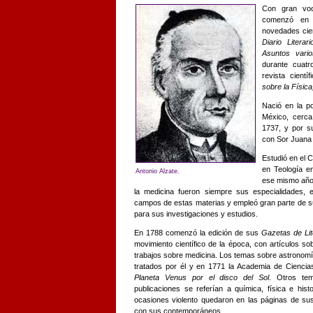
Con gran voca
comenzó en 
novedades cien
Diario Litera
Asuntos vari
durante cuatr
revista cient
sobre la Física
Nació en la p
México, cerca
1737, y por su
con Sor Juana 
Estudió en el C
en Teología e
Antonio Alzate.
ese mismo año.
la medicina fueron siempre sus especialidades, 
campos de estas materias y empleó gran parte de su
para sus investigaciones y estudios.
En 1788 comenzó la edición de sus
Gazetas de Lit
movimiento científico de la época, con artículos s
trabajos sobre medicina. Los temas sobre astronom
tratados por él y en 1771 la Academia de Ciencia
Planeta Venus por el disco del Sol
. Otros tem
publicaciones se referían a química, física e hist
ocasiones violento quedaron en las páginas de s
con sus contemporáneos.