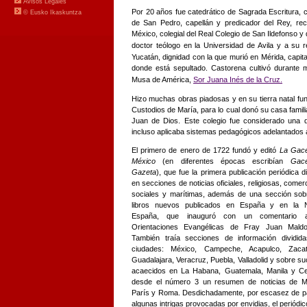
Por 20 años fue catedrático de Sagrada Escritura, ca
de San Pedro, capellán y predicador del Rey, rect
México, colegial del Real Colegio de San Ildefonso y 
doctor teólogo en la Universidad de Avila y a su
Yucatán, dignidad con la que murió en Mérida, capital
donde está sepultado. Castorena cultivó durante
Musa de América,
Sor Juana Inés de la Cruz.
Hizo muchas obras piadosas y en su tierra natal fun
Custodios de María, para lo cual donó su casa famili
Juan de Dios. Este colegio fue considerado una d
incluso aplicaba sistemas pedagógicos adelantados 
El primero de enero de 1722 fundó y editó
La Gace
México
(en diferentes épocas escribían
Gace
Gazeta
), que fue la primera publicación periódica di
en secciones de noticias oficiales, religiosas, comerc
sociales y marítimas, además de una sección sob
libros nuevos publicados en España y en la 
España, que inauguró con un comentario 
Orientaciones Evangélicas de Fray Juan Maldo
También traía secciones de información dividid
ciudades: México, Campeche, Acapulco, Zacat
Guadalajara, Veracruz, Puebla, Valladolid y sobre s
acaecidos en La Habana, Guatemala, Manila y C
desde el número 3 un resumen de noticias de M
París y Roma. Desdichadamente, por escasez de p
algunas intrigas provocadas por envidias, el periódic