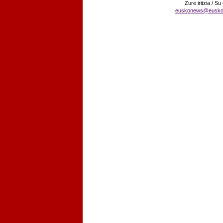
Zure iritzia / Su
euskonews@eusko