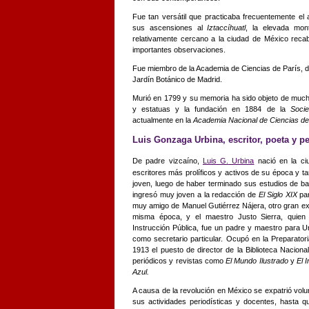
Fue tan versátil que practicaba frecuentemente el 
sus ascensiones al
Iztaccíhuatl
, la elevada mo
relativamente cercano a la ciudad de México reca
importantes observaciones.
Fue miembro de la Academia de Ciencias de París, 
Jardín Botánico de Madrid.
Murió en 1799 y su memoria ha sido objeto de much
y estatuas y la fundación en 1884 de la
Socie
actualmente en la
Academia Nacional de Ciencias d
Luis Gonzaga Urbina, escritor, poeta y pe
De padre vizcaíno,
Luis G. Urbina
nació en la ci
escritores más prolíficos y activos de su época y
joven, luego de haber terminado sus estudios de bac
ingresó muy joven a la redacción de
El Siglo XIX
par
muy amigo de Manuel Gutiérrez Nájera, otro gran ex
misma época, y el maestro Justo Sierra, quien 
Instrucción Pública, fue un padre y maestro para U
como secretario particular. Ocupó en la Preparator
1913 el puesto de director de la Biblioteca Nacional
periódicos y revistas como
El Mundo Ilustrado
y
El 
Azul.
A causa de la revolución en México se expatrió vol
sus actividades periodísticas y docentes, hasta 