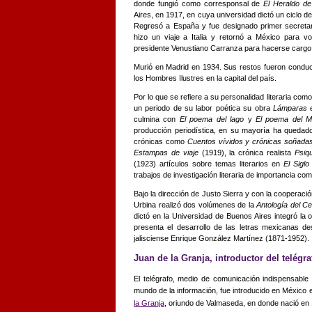
donde fungió como corresponsal de
El Heraldo d
Aires, en 1917, en cuya universidad dictó un ciclo d
Regresó a España y fue designado primer secretar
hizo un viaje a Italia y retornó a México para 
presidente Venustiano Carranza para hacerse cargo 
Murió en Madrid en 1934. Sus restos fueron condu
los Hombres Ilustres en la capital del país.
Por lo que se refiere a su personalidad literaria com
un periodo de su labor poética su obra
Lámparas 
culmina con
El poema del lago
y
El poema del Ma
producción periodística, en su mayoría ha quedad
crónicas como
Cuentos vívidos y crónicas soñada
Estampas de viaje
(1919), la crónica realista
Psiq
(1923) artículos sobre temas literarios en
El Sigl
trabajos de investigación literaria de importancia co
Bajo la dirección de Justo Sierra y con la cooperac
Urbina realizó dos volúmenes de la
Antología del Ce
dictó en la Universidad de Buenos Aires integró la
presenta el desarrollo de las letras mexicanas de
jalisciense Enrique González Martínez (1871-1952).
Juan de la Granja, introductor del telégr
El telégrafo, medio de comunicación indispensable
mundo de la información, fue introducido en México e
la Granja
, oriundo de Valmaseda, en donde nació en