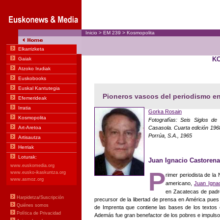
Inicio
>
EM
239
>
Kosmopolita
K
Pioneros vascos del periodismo en
Gorka Rosain
Fotografías: Seis Siglos d
Casasola. Cuarta edición 1968 
Porrúa, S.A., 1965
Juan Ignacio Castoren
P
rimer periodista de la
americano,
Juan Igna
en Zacatecas de padre
precursor de la libertad de prensa en América pues 
de Imprenta que contiene las bases de los textos c
Además fue gran benefactor de los pobres e impulso