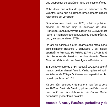
que suspender su edición en junio del mismo año de
Cabe decir que antes de que se publicara la
Ga
volantes, a las que se llamaba precisamente gaze
relevantes del virreinato.
Seis años más tarde, en 1728, volvió a publica
Gaceta de México
bajo la dirección de don
Francisco Sahagún Arévalo Ladrón de Guevara; es
fueron 37 números que constaban de cuatro página
uno y se suspendió en 1739.
De ahí en adelante fueron apareciendo otros perió
principalmente literarios y culturales y así hicie
aparición el
Mercurio de México
(1740 a 1742); la
G
de Literatura de México
, de don Antonio Alzat
Mercurio Volante
de don José Ignacio Bartolache.
El 3 de noviembre de 1784 resucitó la
Gaceta de Mé
manos de don Manuel Antonio Valdez quien lo impri
los talleres de Zúñiga Ontiveros como periódico ofici
dejó de publicar en 1810.
Ya con más recursos y de manera más formal se p
en 1805 el
Diario de México
, primer periódico cotid
que contó con la colaboración de Carlos María 
periodistas y escritores notables.
Antonio Alzate y Ramírez, periodista y ci