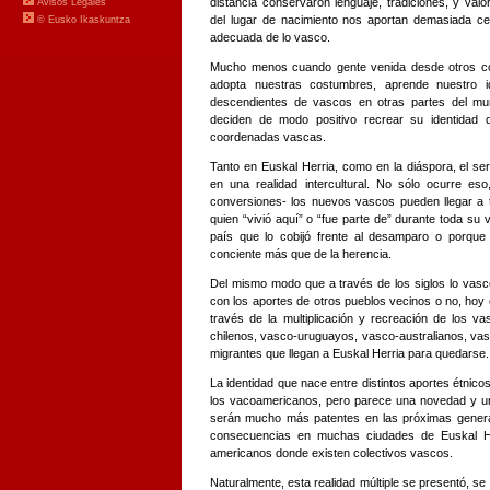
distancia conservaron lenguaje, tradiciones, y va
del lugar de nacimiento nos aportan demasiada cer
adecuada de lo vasco.
Mucho menos cuando gente venida desde otros con
adopta nuestras costumbres, aprende nuestro i
descendientes de vascos en otras partes del mund
deciden de modo positivo recrear su identidad d
coordenadas vascas.
Tanto en Euskal Herria, como en la diáspora, el s
en una realidad intercultural. No sólo ocurre e
conversiones- los nuevos vascos pueden llegar a
quien “vivió aquí” o “fue parte de” durante toda su 
país que lo cobijó frente al desamparo o porque
conciente más que de la herencia.
Del mismo modo que a través de los siglos lo vasc
con los aportes de otros pueblos vecinos o no, hoy
través de la multiplicación y recreación de los v
chilenos, vasco-uruguayos, vasco-australianos, va
migrantes que llegan a Euskal Herria para quedarse.
La identidad que nace entre distintos aportes étnicos
los vacoamericanos, pero parece una novedad y u
serán mucho más patentes en las próximas gener
consecuencias en muchas ciudades de Euskal Her
americanos donde existen colectivos vascos.
Naturalmente, esta realidad múltiple se presentó, se