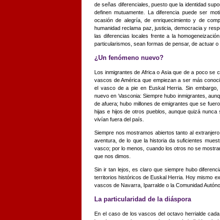
de señas diferenciales, puesto que la identidad supone
definen mutuamente. La diferencia puede ser moti
ocasión de alegría, de enriquecimiento y de comp
humanidad reclama paz, justicia, democracia y respet
las diferencias locales frente a la homogeneización
particularismos, sean formas de pensar, de actuar o 
¿Un fenómeno nuevo?
Los inmigrantes de Africa o Asia que de a poco se 
vascos de América que empiezan a ser más conocid
el vasco de a pie en Euskal Herria. Sin embargo, l
nuevo en Vasconia: Siempre hubo inmigrantes, aunq
de afuera; hubo millones de emigrantes que se fuer
hijas e hijos de otros pueblos, aunque quizá nunca
vivían fuera del país.
Siempre nos mostramos abiertos tanto al extranjero, a
aventura, de lo que la historia da suficientes mues
vasco; por lo menos, cuando los otros no se mostraro
que nos dimos.
Sin ir tan lejos, es claro que siempre hubo diferenc
territorios históricos de Euskal Herria. Hoy mismo ex
vascos de Navarra, Iparralde o la Comunidad Autón
La particularidad de la diáspora
En el caso de los vascos del octavo herrialde cada