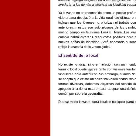
ayudarán a los demás a alcanzar su identidad vasca
Ya el vasco no es reconocido como un pueblo profun
vida urbana desplazó a la vida rural, las últimas
indican que los jóvenes no priorizan el trabajo 
anteriores… estos son sólo algunos de los cambi
mucho tiempo en la misma Euskal Herria. Los va
cambio habrá diversas respuestas posibles para ot
nuevas señas de identidad. Será necesario buscar 
refleje la esencia de lo vasco global.
El sentido de lo local
No existe lo local, sino en relación con un mund
término local puede ligarse tanto con visiones territo
vincularse a “lo auténtico”. Sin embargo, cuando “lo
se acepta que existe un colectivo vasco distribuido
formas diversas, debemos alejarnos del sentido d
apegado a la tierra madre, para aceptar una defini
común por sobre la geografía.
De ese modo lo vasco será local en cualquier part