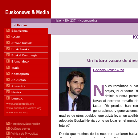
Inicio
>
EM
237
>
Kosmopolita
K
Un futuro vasco de dive
Gonzalo Javier Auza
N
o es romántico ni pin
orejas, ni el factor
definir nuestra pert
llevan el correcto tamaño d
factor Rh preciso han rec
generaciones y generaciones 
madres de otros pueblos, que quizá llevan un apelli
adoptado Euskal Herria como su lugar en el mundo 
futuro?
Desde que muchos de los nuestros partieron hacia p