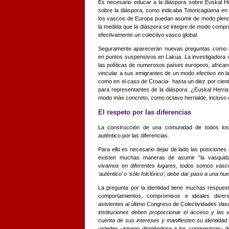
Es necesario educar a la diáspora sobre Euskal Her
sobre la diáspora, como indicaba Totoricagüena en 
los vascos de Europa puedan asumir de modo pleno y
la medida que la diáspora se integre de modo compr
efectivamente un colectivo vasco global.
Seguramente aparecerán nuevas preguntas como la
en puntos suspensivos en Lakua. La investigadora 
las políticas de numerosos países europeos, african
vincular a sus emigrantes de un modo efectivo en la
como en el caso de Croacia- hasta un diez por cient
para representantes de la diáspora. ¿Euskal Herria
modo más concreto, como octavo herrialde, incluso en
El respeto por las diferencias
La construcción de una comunidad de todos lo
auténtico por las diferencias.
Para ello es necesario dejar de lado las posiciones
existen muchas maneras de asumir “la vasquid
vivamos en diferentes lugares, todos somos vasco
‘auténtico’ o ‘sólo folclórico’, debe dar paso a una n
La pregunta por la identidad tiene muchas respues
comportamientos, compromisos e ideales divers
asistentes al último Congreso de Colectividades Va
instituciones deben proporcionar el acceso y las 
cuenta de sus intereses y manifiesten su identida
ustedes -agrego dirigiéndose a los congresistas- def