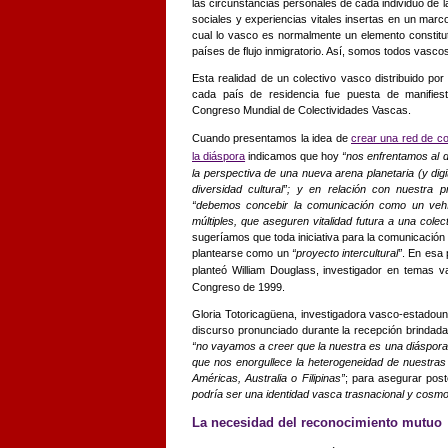
las circunstancias personales de cada individuo de l
sociales y experiencias vitales insertas en un marco 
cual lo vasco es normalmente un elemento constitut
países de flujo inmigratorio. Así, somos todos vascos
Esta realidad de un colectivo vasco distribuido po
cada país de residencia fue puesta de manifiest
Congreso Mundial de Colectividades Vascas.
Cuando presentamos la idea de
crear una red de co
la diáspora
indicamos que hoy
“nos enfrentamos al d
la perspectiva de una nueva arena planetaria (y digi
diversidad cultural”; y en relación con nuestra
“debemos concebir la comunicación como un vehícu
múltiples, que aseguren vitalidad futura a una colec
sugeríamos que toda iniciativa para la comunicación 
plantearse como un
“proyecto intercultural”
. En esa
planteó William Douglass, investigador en temas 
Congreso de 1999.
Gloria Totoricagüena, investigadora vasco-estadoun
discurso pronunciado durante la recepción brindad
“no vayamos a creer que la nuestra es una diáspor
que nos enorgullece la heterogeneidad de nuestras
Américas, Australia o Filipinas”
; para asegurar pos
podría ser una identidad vasca trasnacional y cosmo
La necesidad del reconocimiento mutuo