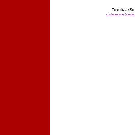
Zure iritzia / Su
euskonews@eusko