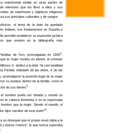
ca matrimonial similar en otras partes de
de intereses que los llevó a ellos y sus
edes de matrimonio y objetivos religiosos
a sus principios culturales y de sangre.
stóricos, el tema de la dote ha quedado
cho Indiano; sus fundamentos en España e
Ello permitió establecer su expresión jurídica
tos que existen en la bibliografía más
2
Partidas de Toro, promulgadas en 1505
;
o que la mujer recibía en bienes al contraer
 Alfonso X, dedicó a la dote
“la casi totalidad
a Partida, intitulado de las dotes, é de las
, promulgaron la posición legal de la mujer
on su estatus dentro de la familia, como el
5.
ición de sus bienes
s
el hombre podía ser dotado y existió un
ra en la cabeza femenina o en la expresada
 hombre que la mujer. Siendo el marido, el
6
los hijos
nacidos de esta unión”
.
ra un obsequio que el propio novio daba a la
tud y buena crianza”
, la que nunca superaba
8
.