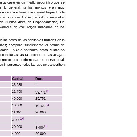
estandarte en un medio geográfico que se
Por lo general, si los montos eran muy
ascendía el horizonte colonial llegando a la
én, se sabe que los sucesos de casamientos
 de Buenos Aires en Hispanoamérica, fue
bladores de ese origen radicados en los
de las dotes de los habitantes tratados en la
ios; compone simplemente el detalle de
mación. En este horizonte, estas sumas no
do incluidas las tasaciones de las alhajas,
rimonio que conformaban el acervo dotal.
 importantes, tales las que se transcriben
Capital
Dote
36.238
---
12
21.450
39.771
46.500
25.751
13
10.000
11.373
11.954
20.000
14
3.000
16
20.000
3.000
4.000
20.000