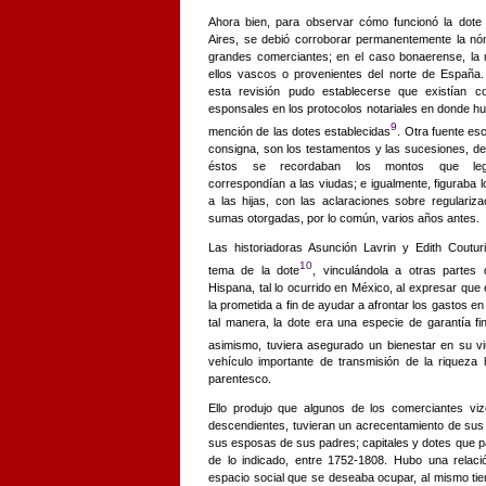
Ahora bien, para observar cómo funcionó la dot
Aires, se debió corroborar permanentemente la nó
grandes comerciantes;
en el caso bonaerense, la
ellos vascos o provenientes del norte de España. 
esta revisión pudo establecerse que existían c
esponsales en los protocolos notariales en donde h
9
mención de las dotes establecidas
. Otra fuente esc
consigna, son los testamentos y las sucesiones, d
éstos se recordaban los montos que legí
correspondían a las viudas; e igualmente,
figuraba 
a las hijas, con las aclaraciones sobre regulariza
sumas otorgadas, por lo común, varios años antes.
Las historiadoras Asunción Lavrin y Edith Couturi
10
tema de la dote
, vinculándola a otras partes
Hispana, tal lo ocurrido en México, al expresar que 
la prometida a fin de ayudar a afrontar los gastos en
tal manera, la dote era una especie de garantía fi
asimismo, tuviera asegurado un bienestar en su v
vehículo importante de transmisión de la riqueza
parentesco.
Ello produjo que algunos de los comerciantes vi
descendientes, tuvieran un acrecentamiento de sus 
sus esposas de sus padres; capitales y dotes que
de lo indicado, entre 1752-1808. Hubo una relación
espacio social que se deseaba ocupar, al mismo tie