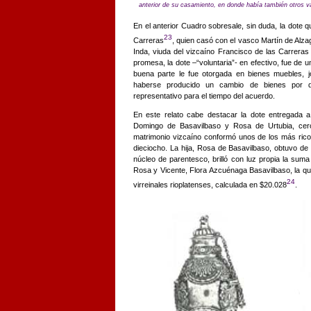
anterior de su casamiento, en donde había también otros v
En el anterior Cuadro sobresale, sin duda, la dote
23
Carreras
, quien casó con el vasco Martín de Alza
Inda, viuda del vizcaíno Francisco de las Carreras 
promesa, la dote –“voluntaria”- en efectivo, fue de 
buena parte le fue otorgada en bienes muebles, 
haberse producido un cambio de bienes por d
representativo para el tiempo del acuerdo.
En este relato cabe destacar la dote entregada 
Domingo de Basavilbaso y Rosa de Urtubia, cerc
matrimonio vizcaíno conformó unos de los más ricos
dieciocho. La hija, Rosa de Basavilbaso, obtuvo de
núcleo de parentesco, brilló con luz propia la sum
Rosa y Vicente, Flora Azcuénaga Basavilbaso, la qu
24
virreinales rioplatenses, calculada en $20.028
.