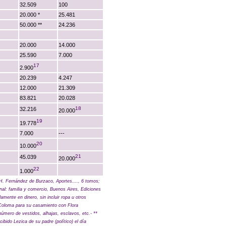
32.509
100
20.000 *
25.481
50.000 **
24.236
20.000
14.000
25.590
7.000
17
2.900
20.239
4.247
12.000
21.309
83.821
20.028
18
32.216
20.000
19
19.778
7.000
---
20
10.000
21
45.039
20.000
22
1.000
H. Fernández de Burzaco, Aportes...., 6 tomos;
al: familia y comercio, Buenos Aires, Ediciones
lamente en dinero, sin incluir ropa u otros
 Coloma para su casamiento con Flora
úmero de vestidos, alhajas, esclavos, etc.- **
ecibido Lezica
de su padre (político) el día