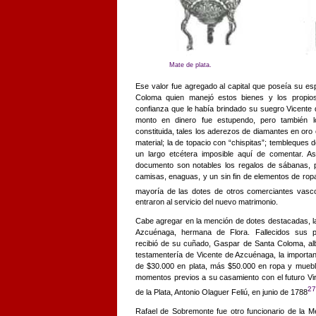
Mate de plata.
Ese valor fue agregado al capital que poseía su e
Coloma quien manejó estos bienes y los propio
confianza que le había brindado su suegro Vicente 
monto en dinero fue estupendo,
pero también 
constituida, tales los aderezos de diamantes en oro co
material; la de topacio con “chispitas”; tembleques 
un largo etcétera imposible aquí de comentar. As
documento son notables los regalos de sábanas, p
camisas, enaguas, y un sin fin de elementos de ropa
mayoría de las dotes de otros comerciantes vasco
entraron al servicio del nuevo matrimonio.
Cabe agregar en la mención de dotes destacadas, l
Azcuénaga, hermana de Flora. Fallecidos sus pa
recibió de su cuñado, Gaspar de Santa Coloma, al
testamentería de
Vicente de Azcuénaga, la importa
de $30.000 en plata, más $50.000 en ropa y mueble
momentos previos a su casamiento con el futuro Vir
27
de la Plata, Antonio Olaguer Feliú, en junio de 1788
Rafael de Sobremonte fue otro funcionario de la Me