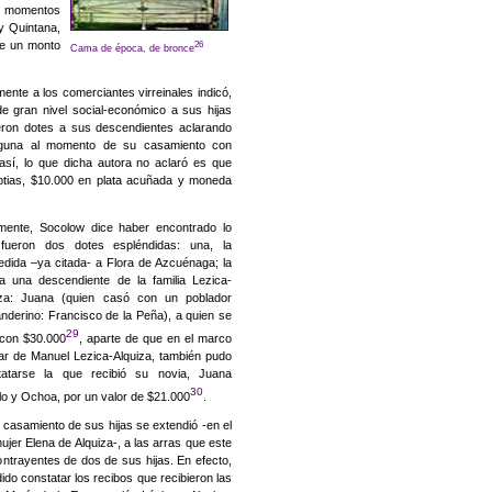
En momentos
y Quintana,
te un monto
26
Cama de época, de bronce
ente a los comerciantes virreinales indicó,
e gran nivel social-económico a sus hijas
eron dotes a sus descendientes aclarando
inguna al momento de su casamiento con
 así, lo que dicha autora no aclaró es que
uptias, $10.000 en plata acuñada y moneda
lmente,
Socolow dice haber encontrado lo
fueron dos dotes espléndidas: una, la
edida –ya citada-
a Flora de Azcuénaga; la
 a una descendiente de la familia Lezica-
iza: Juana
(quien casó con un poblador
nderino: Francisco de la Peña), a quien se
29
 con $30.000
, aparte de que en el marco
iar de Manuel Lezica-Alquiza, también pudo
tatarse la que recibió su novia, Juana
30
o y Ochoa, por un valor de $21.000
.
e casamiento de sus hijas se extendió -en el
jer Elena de Alquiza-, a las arras que este
ontrayentes de dos de sus hijas. En efecto,
ido constatar los recibos que recibieron las