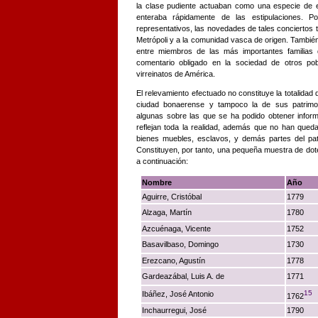
la clase pudiente actuaban como una especie de 
enteraba rápidamente de las estipulaciones. 
representativos, las novedades de tales conciertos tr
Metrópoli y a la comunidad vasca de origen. Tambi
entre miembros de las más importantes familias
comentario obligado en la sociedad de otros po
virreinatos de América.
El relevamiento efectuado no constituye la totalidad 
ciudad bonaerense y tampoco la de sus patrimon
algunas sobre las que se ha podido obtener infor
reflejan toda la realidad, además que no han queda
bienes muebles, esclavos, y demás partes del pat
Constituyen, por tanto,
una pequeña muestra de dotes
a continuación:
Nombre
Año
Aguirre, Cristóbal
1779
Alzaga, Martín
1780
Azcuénaga, Vicente
1752
Basavilbaso, Domingo
1730
Erezcano, Agustín
1778
Gardeazábal, Luis A. de
1771
15
Ibáñez, José Antonio
1762
Inchaurregui, José
1790