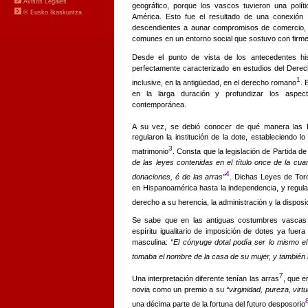
geográfico, porque los vascos tuvieron una políti
América. Esto fue el resultado de una conexión 
descendientes a aunar compromisos de comercio, r
comunes en un entorno social que sostuvo con firmez
Desde el punto de vista de los antecedentes hi
perfectamente caracterizado en estudios del Dere
1
inclusive, en la antigüedad, en el derecho romano
. 
en la larga duración y profundizar los aspec
contemporánea.
A su vez, se debió conocer de qué manera las 
regularon
la institución de la dote, estableciendo l
3
matrimonio
. Consta que la legislación de Partida de
de las leyes contenidas en el título once de la cuart
4
donaciones, é de
las arras”
. Dichas Leyes de Toro
en Hispanoamérica hasta la independencia, y regular
derecho a su herencia, la administración y la dispos
Se sabe que en las antiguas costumbres vasca
espíritu igualitario de imposición de dotes ya fue
masculina:
“El cónyuge dotal podía ser lo mismo el
tomaba el nombre de la casa de su mujer, y también 
7
Una interpretación
diferente tenían las arras
, que e
novia como un premio a su
“virginidad, pureza, vir
una décima parte de la fortuna del futuro desposorio