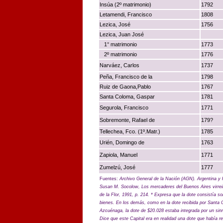
Insúa (2º matrimonio)
1792
Letamendi, Francisco
1808
Lezica, José
1756
Lezica, Juan José
1° matrimonio
1773
2º matrimonio
1776
Narváez, Carlos
1737
Peña, Francisco de la
1798
Ruiz de Gaona,Pablo
1767
Santa Coloma, Gaspar
1781
Segurola, Francisco
1771
Sobremonte, Rafael de
179?
Tellechea, Fco. (1º.Matr.)
1785
Urién, Domingo de
1763
Zapiola, Manuel
1771
Zumelzú, José
1777
Fuentes:
Archivo General de la Nación (AGN). Argentina y 
Susan M. Socolow, Los mercaderes del Buenos Aires virrein
de la Flor, 1991, p. 214. * Expresa que la dote consistía so
bienes. En los demás, como en la dote recibida por Santa
Azcuénaga, la dote de $20.028 estaba integrada por un sinn
Dice que este Capital era en realidad una dote que había r