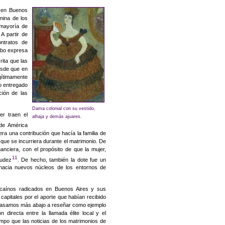
e en Buenos
mina de los
 mayoría de
A partir de
ontratos de
ubo expresa
rita que las
esde que en
timamente
lo entregado
ción de las
Dama colonial con su vestido,
er traen el
alhaja y demás ajuares.
de América
era una contribución que hacía la familia de
 que se incurriera durante el matrimonio. De
nanciera, con el propósito de que la mujer,
11
iudez
. De hecho, también la dote fue un
 hacia nuevos núcleos de los entornos de
zcaínos radicados en Buenos Aires y sus
capitales por el aporte que habían recibido
 pasamos más abajo a reseñar como ejemplo
 directa entre la llamada élite local y el
mpo que las noticias de los matrimonios de