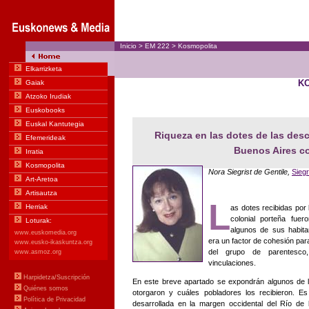
Inicio
>
EM
222
>
Kosmopolita
K
Riqueza en las dotes de las des
Buenos Aires co
Nora Siegrist de Gentile,
Siegr
L
as dotes recibidas por
colonial porteña fuer
algunos de sus habitan
era un factor de cohesión par
del grupo de parentesco
vinculaciones.
En este breve apartado se expondrán algunos de 
otorgaron y cuáles pobladores los recibieron. Es
desarrollada en la margen occidental del Río de 