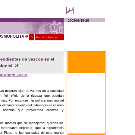
2003
/
09
/
19-26
OSMOPOLITA
Aurreko Aleetan
cendientes de vascos en el
lonial
ist@fibertel.com.ar
Al alcance de la mano
Comunicación Básica en
euskara-castellano
 las mujeres hijas de vascos en la sociedad
À portée de main
on fiel reflejo de la riqueza que poseían
Communication basique
en euskara-français
tes. Por entonces, la política matrimonial
a el mantenimiento del patrimonio en el seno
Within hand's reach
, además que proyectaba alianzas y
Basic communication in
Euskara-English
Zum greifen nahe
los montos que se manejaron; quiénes los
Basiskommunikation
 interesante expresar, que la experiencia
Basquen zu Deutschen
la Plata, no fue exclusiva de este marco