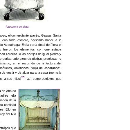
Azucarera de plata.
sposo, el comerciante alavés, Gaspar Santa
s con todo esmero, haciendo honor a la
de Azcuénaga. En la carta dotal de Flora el
lo fueron los elementos con que estaba
n zarcillos, o las sortijas de igual piedra y
de perlas; aderezos de piedras preciosas, y
imismo, en el recorrido de la lectura del
añuelos, colchones, “cuja de Jacaranda”,
 de vestir y de ajuar para la casa (como la
25
s a sus hijas)
, así como esclavos que
a de Ana de
dres, ella
bacea de la
nte
cantidad
s. Ello, en
rey del Río
.
trópoli que