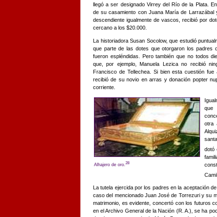
llegó a ser designado Virrey del Río de la Plata. 
de su casamiento con Juana María de Larrazábal 
descendiente igualmente de vascos, recibió por do
cercano a los $20.000.
La historiadora Susan Socolow, que estudió puntualm
que parte de las dotes que otorgaron los padres d
fueron espléndidas. Pero también que no todos di
que, por ejemplo, Manuela Lezica no recibió n
Francisco de Tellechea. Si bien esta cuestión fue
recibió de su novio en arras y donación popter n
corriente.
Igua
que 
conc
otra
Alqu
santa
dotó
famil
28
cons
Alhajero de oro.
Camil
La tutela ejercida por los padres en la aceptación d
caso del mencionado Juan José de Torrezuri y su mu
matrimonio, es evidente, concertó con los futuros c
en el Archivo General de la Nación (R. A.), se ha pod