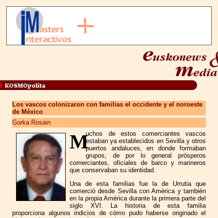
Los vascos colonizaron con familias el occidente y el noroeste
de México
Gorka Rosain
uchos de estos comerciantes vascos
M
estaban ya establecidos en Sevilla y otros
puertos andaluces, en donde formaban
grupos, de por lo general prósperos
comerciantes, oficiales de barco y marineros
que conservaban su identidad.
Una de esta familias fue la de Urrutia que
comerció desde Sevilla con América y también
en la propia América durante la primera parte del
siglo XVI. La historia de esta familia
proporciona algunos indicios de cómo pudo haberse originado el