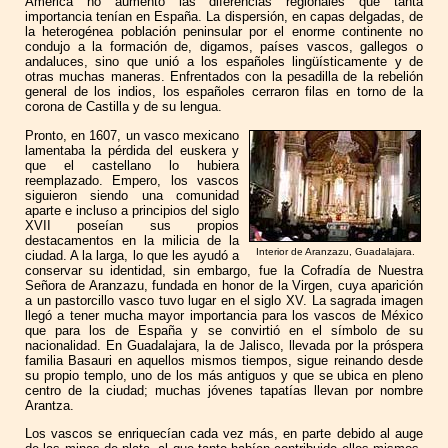
América no aumentó las diferencias regionales que tanta
importancia tenían en España. La dispersión, en capas delgadas, de
la heterogénea población peninsular por el enorme continente no
condujo a la formación de, digamos, países vascos, gallegos o
andaluces, sino que unió a los españoles lingüísticamente y de
otras muchas maneras. Enfrentados con la pesadilla de la rebelión
general de los indios, los españoles cerraron filas en torno de la
corona de Castilla y de su lengua.
Pronto, en 1607, un vasco mexicano
lamentaba la pérdida del euskera y
que el castellano lo hubiera
reemplazado. Empero, los vascos
siguieron siendo una comunidad
aparte e incluso a principios del siglo
XVII poseían sus propios
destacamentos en la milicia de la
Interior de Aranzazu, Guadalajara.
ciudad. A la larga, lo que les ayudó a
conservar su identidad, sin embargo, fue la Cofradía de Nuestra
Señora de Aranzazu, fundada en honor de la Virgen, cuya aparición
a un pastorcillo vasco tuvo lugar en el siglo XV. La sagrada imagen
llegó a tener mucha mayor importancia para los vascos de México
que para los de España y se convirtió en el símbolo de su
nacionalidad. En Guadalajara, la de Jalisco, llevada por la próspera
familia Basauri en aquellos mismos tiempos, sigue reinando desde
su propio templo, uno de los más antiguos y que se ubica en pleno
centro de la ciudad; muchas jóvenes tapatías llevan por nombre
Arantza.
Los vascos se enriquecían cada vez más, en parte debido al auge