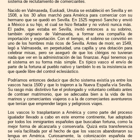
sistema de reclutamiento de comerciantes.
Nacido en Valmaseda, Euskadi, Urrutia se estableció en Sevilla y en
1508, a los 30 años marchó para América para comerciar con su
hermano que se quedó en Sevilla. En 1525 regresó Sancho y envió
a México a su hijo, el cual se hizo fletador y no volvió nunca más.
El padre, que estaba en Sevilla, invitó entonces a su sobrino,
también originario de Valmaseda, a formar una compañía de
importación y exportación. Con el tiempo, el sobrino se convirtió en
uno de los hombres más ricos de Sevilla. Antes de morir, en 1549,
legó a Valmaseda, en perpetuidad, una capilla y una dotación para
celebrar misas, pero se aseguró de que los clérigos no tuvieran
nada que ver en la administración de las finanzas. Aquí tenemos ya
el sistema en su forma más simple. Es típico vasco el envío de
parte de la fortuna al pueblo nativo y también lo es la insistencia en
que quede libre del control eclesiástico.
Podríamos entonces deducir que dicho sistema existía ya entre los
vascos hacia 1500 y que lo trajeron a la Nueva España vía Sevilla.
Su rasgo más distintivo fue el prolongado y voluntario celibato antes
de contraer matrimonio, que se adecuaba bien a la vida de los
marinos y comerciantes viajeros o a la de comerciantes aventureros
que tenían que emprender largos y peligrosos viajes.
Los vascos lo trasplantaron a América y como parte del proceso
igualador llevado a cabo en este enorme continente, fue adoptado
por todos los inmigrantes españoles que buscaban fortuna, como la
mejor forma de alcanzarla y conservarla. Quizá esta transferencia
se veía facilitada por el hecho de que los vascos abandonaron su
lengua en América. Curiosamente, la colonización española de