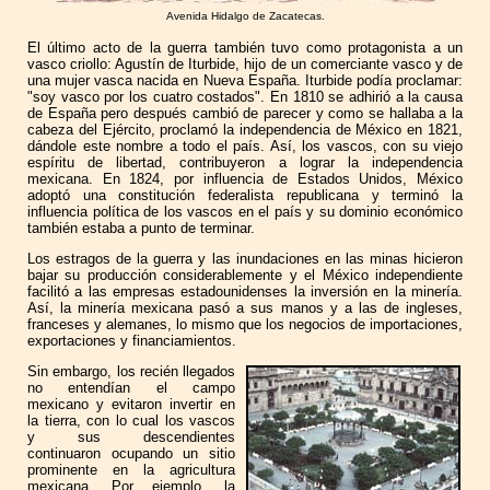
Avenida Hidalgo de Zacatecas.
El último acto de la guerra también tuvo como protagonista a un
vasco criollo: Agustín de Iturbide, hijo de un comerciante vasco y de
una mujer vasca nacida en Nueva España. Iturbide podía proclamar:
"soy vasco por los cuatro costados". En 1810 se adhirió a la causa
de España pero después cambió de parecer y como se hallaba a la
cabeza del Ejército, proclamó la independencia de México en 1821,
dándole este nombre a todo el país. Así, los vascos, con su viejo
espíritu de libertad, contribuyeron a lograr la independencia
mexicana. En 1824, por influencia de Estados Unidos, México
adoptó una constitución federalista republicana y terminó la
influencia política de los vascos en el país y su dominio económico
también estaba a punto de terminar.
Los estragos de la guerra y las inundaciones en las minas hicieron
bajar su producción considerablemente y el México independiente
facilitó a las empresas estadounidenses la inversión en la minería.
Así, la minería mexicana pasó a sus manos y a las de ingleses,
franceses y alemanes, lo mismo que los negocios de importaciones,
exportaciones y financiamientos.
Sin embargo, los recién llegados
no entendían el campo
mexicano y evitaron invertir en
la tierra, con lo cual los vascos
y sus descendientes
continuaron ocupando un sitio
prominente en la agricultura
mexicana. Por ejemplo, la