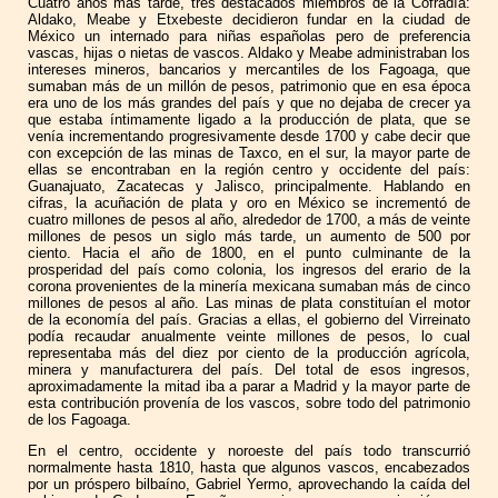
Cuatro años más tarde, tres destacados miembros de la Cofradía:
Aldako, Meabe y Etxebeste decidieron fundar en la ciudad de
México un internado para niñas españolas pero de preferencia
vascas, hijas o nietas de vascos. Aldako y Meabe administraban los
intereses mineros, bancarios y mercantiles de los Fagoaga, que
sumaban más de un millón de pesos, patrimonio que en esa época
era uno de los más grandes del país y que no dejaba de crecer ya
que estaba íntimamente ligado a la producción de plata, que se
venía incrementando progresivamente desde 1700 y cabe decir que
con excepción de las minas de Taxco, en el sur, la mayor parte de
ellas se encontraban en la región centro y occidente del país:
Guanajuato, Zacatecas y Jalisco, principalmente. Hablando en
cifras, la acuñación de plata y oro en México se incrementó de
cuatro millones de pesos al año, alrededor de 1700, a más de veinte
millones de pesos un siglo más tarde, un aumento de 500 por
ciento. Hacia el año de 1800, en el punto culminante de la
prosperidad del país como colonia, los ingresos del erario de la
corona provenientes de la minería mexicana sumaban más de cinco
millones de pesos al año. Las minas de plata constituían el motor
de la economía del país. Gracias a ellas, el gobierno del Virreinato
podía recaudar anualmente veinte millones de pesos, lo cual
representaba más del diez por ciento de la producción agrícola,
minera y manufacturera del país. Del total de esos ingresos,
aproximadamente la mitad iba a parar a Madrid y la mayor parte de
esta contribución provenía de los vascos, sobre todo del patrimonio
de los Fagoaga.
En el centro, occidente y noroeste del país todo transcurrió
normalmente hasta 1810, hasta que algunos vascos, encabezados
por un próspero bilbaíno, Gabriel Yermo, aprovechando la caída del