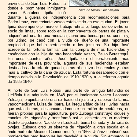
provincia de San Luis Potosí, a
donde el prominente inmigrante
Plaza de Armas. Guadalajara.
vasco Pantaleón Ipiña llegó
durante la guerra de independencia con recomendaciones para
Pedro Imaz, comerciante vasco establecido en esa ciudad. El joven
Ipiña desempeñó primero el trabajo rutinario, luego se convirtió en
socio de Imaz, sobre todo en la compraventa de barras de plata y
adquirió así una fortuna mediana, abrió una tienda por su cuenta y,
por último, se casó con la viuda del dueño de una importante
propiedad que había pertenecido a los jesuitas. Su hijo José
acrecentó la fortuna familiar con la compra de más haciendas y
casándose con la hija de otro hacendado vasco, Paulo Berastegui.
En unos cuantos años, José Ipiña era el terrateniente más
importante de esa provincia, algunas de sus haciendas estaban
destinadas a la cría de ganado, otras al cultivo de cereales y otras
más al cultivo de la caña de azúcar. Esta fortuna desapareció con el
tiempo debido a la Revolución de 1910-1920 y a la reforma agraria
de 1935-1940.
Al norte de San Luis Potosí, una parte del antiguo latifundio de
Urdiñola fue adquirida en 1848 por el inmigrante vasco Leonardo
Zuloaga, propietario de una ex hacienda jesuita y esposo de la rica
vascomexicana Luisa de Ibarra. La irregularidad de las lluvias hacía
que estas tierras, de aproximadamente un millón de hectáreas, no
fueran propias para la agricultura, pero Zuloaga construyó diques y
canales de irrigación y transformó así el desierto en un moderno
distrito algodonero. Nacido en Euskadi, tierra húmeda y de cría de
ovejas, Zuloaga creó un sistema de irrigación a gran escala en el
árido norte de México. Cuando murió, en 1865, Juárez confiscó sus
propiedades pero luego se las devolvió a la viuda. Sin embargo, la