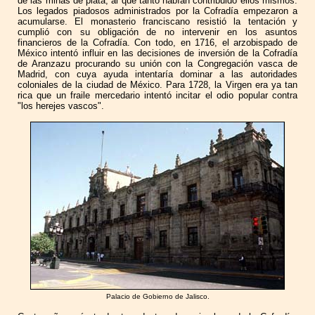
de las minas de plata, al que tanto habían contribuido ellos mismos.
Los legados piadosos administrados por la Cofradía empezaron a
acumularse. El monasterio franciscano resistió la tentación y
cumplió con su obligación de no intervenir en los asuntos
financieros de la Cofradía. Con todo, en 1716, el arzobispado de
México intentó influir en las decisiones de inversión de la Cofradía
de Aranzazu procurando su unión con la Congregación vasca de
Madrid, con cuya ayuda intentaría dominar a las autoridades
coloniales de la ciudad de México. Para 1728, la Virgen era ya tan
rica que un fraile mercedario intentó incitar el odio popular contra
"los herejes vascos".
Palacio de Gobierno de Jalisco.