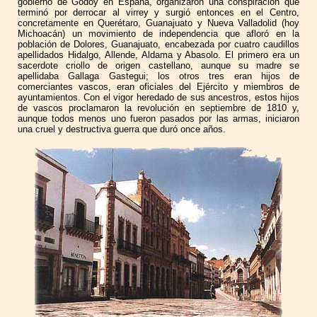
gobierno de Godoy en España, organizaron una conspiración que
terminó por derrocar al virrey y surgió entonces en el Centro,
concretamente en Querétaro, Guanajuato y Nueva Valladolid (hoy
Michoacán) un movimiento de independencia que afloró en la
población de Dolores, Guanajuato, encabezada por cuatro caudillos
apellidados Hidalgo, Allende, Aldama y Abasolo. El primero era un
sacerdote criollo de origen castellano, aunque su madre se
apellidaba Gallaga Gastegui; los otros tres eran hijos de
comerciantes vascos, eran oficiales del Ejército y miembros de
ayuntamientos. Con el vigor heredado de sus ancestros, estos hijos
de vascos proclamaron la revolución en septiembre de 1810 y,
aunque todos menos uno fueron pasados por las armas, iniciaron
una cruel y destructiva guerra que duró once años.