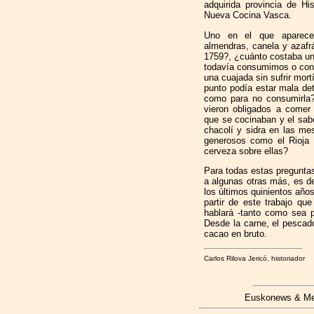
adquirida provincia de Hi
Nueva Cocina Vasca.
Uno en el que aparece
almendras, canela y azafr
1759?, ¿cuánto costaba un
todavía consumimos o con 
una cuajada sin sufrir mor
punto podía estar mala de
como para no consumirla?
vieron obligados a comer
que se cocinaban y el sabo
chacolí y sidra en las m
generosos como el Rioja 
cerveza sobre ellas?
Para todas estas preguntas
a algunas otras más, es d
los últimos quinientos año
partir de este trabajo qu
hablará -tanto como sea p
Desde la carne, el pescado
cacao en bruto.
Carlos Rilova Jericó, historiador
Euskonews & Medi