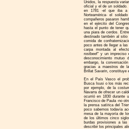
Unidos, la respuesta varia
oficial y el de un soldado.
en 1781 -el que iba a an
Norteamérica- el soldad
compañeros pasaron hambr
en el ejército del Congres
hasta el punto de tener q
una piara de cerdos. Entre
destinado también al siti
comida de confraternizac
poco antes de llegar a las
carpa montada al efecto
rostbeef" y un impreciso e
desconocimiento mutuo de
embargo, la conversació
gracias a maestros de 
Brillat Savarin, constituye
En el País Vasco el prob
Busca Isusi o los más rec
por ejemplo, de la costum
Navarra de ofrecer un cal
ocurrió en 1830 durante u
Francisco de Paula -no otr
la prensa satírica del Trien
poco sabemos todavía ace
mesa de la mayoría de lo
de los últimos cinco siglo
burdas provisiones a las 
describir los principales al