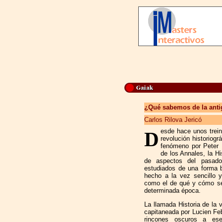
¿Qué sabemos de la anti
Carlos Rilova Jericó
esde hace unos trein
D
revolución historiogr
fenómeno por Peter 
de los Annales, la H
de aspectos del pasad
estudiados de una forma 
hecho a la vez sencillo 
como el de qué y cómo se
determinada época.
La llamada Historia de la 
capitaneada por Lucien Fe
rincones oscuros a ese