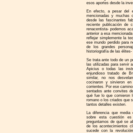
esos aportes desde la inve
En efecto, a pesar del 
mencionadas y muchas ot
desde las fascinantes fa
reciente publicación de 
renacentista- podemos aca
anterior a esa mencionada 
reflejar simplemente la te
ese mundo perdido para nos
de los grandes personaj
historiografía de las élite
Se trata ante todo de un 
las utilizadas para servir
Apicius o todas las inst
enjundioso tratado de Br
similar, no nos desvela
cocinaron y sirvieron 
corrientes. Por ese camino
sentados ante convites de
qué fue lo que comieron l
romano o los criados que s
tantos detalles existen.
La diferencia que media 
sobre esta cuestión es
preguntamos de qué se al
de los acontecimientos c
sucede con la revolució