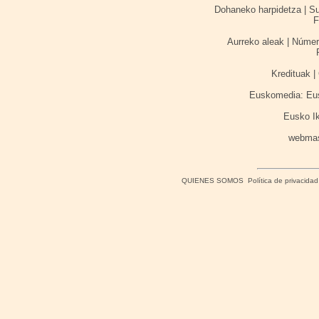
Dohaneko harpidetza | Sus
F
Aurreko aleak | Númer
Kredituak | 
Euskomedia: Eusk
Eusko I
webma
QUIENES SOMOS
Política de privacidad