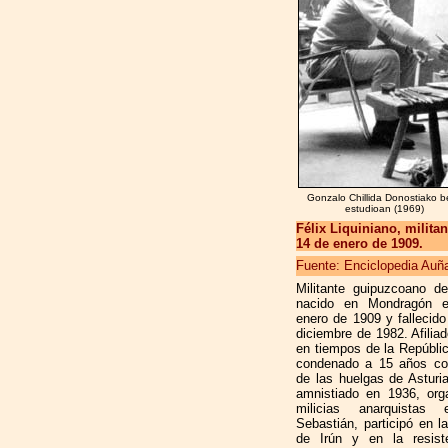
Gonzalo Chillida Donostiako b
estudioan (1969)
Félix Liquiniano, milita
14 de enero de 1909.
Fuente: Enciclopedia Auñ
Militante guipuzcoano d
nacido en Mondragón 
enero de 1909 y fallecido
diciembre de 1982. Afilia
en tiempos de la Repúbli
condenado a 15 años co
de las huelgas de Asturi
amnistiado en 1936, org
milicias anarquistas
Sebastián, participó en l
de Irún y en la resist