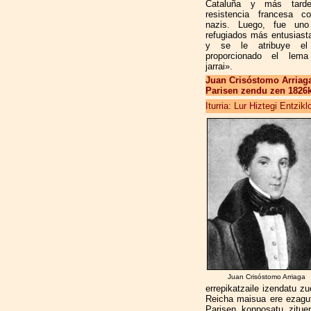
Cataluña y más tard
resistencia francesa co
nazis. Luego, fue un
refugiados más entusias
y se le atribuye el 
proporcionado el lema
jarrai».
Juan Crisóstomo Arriaga
Parisen zendu zen 1826ko
Iturria: Lur Hiztegi Entzik
Juan Crisóstomo Arriaga
errepikatzaile izendatu zu
Reicha maisua ere ezagu
Parisen konposatu zitue