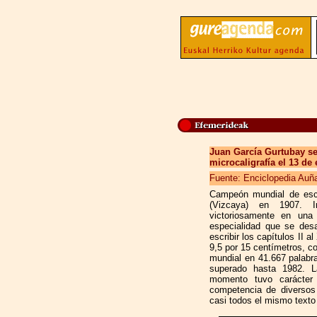
Juan García Gurtubay s
microcaligrafía el 13 de
Fuente: Enciclopedia Auñ
Campeón mundial de escr
(Vizcaya) en 1907. In
victoriosamente en una 
especialidad que se desa
escribir los capítulos II a
9,5 por 15 centímetros, co
mundial en 41.667 palabra
superado hasta 1982. L
momento tuvo carácter 
competencia de diversos
casi todos el mismo texto