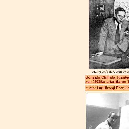
Juan García de Gurtubay en 
Gonzalo Chillida Juanteg
zen 1926ko urtarrilaren 
Iturria: Lur Hiztegi Entzik