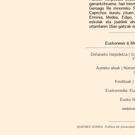
garrantzitsuena: hari tres
Geroago Re minorreko Si
Caprichos burutu zituen
Erminia, Medea, Edipo, 
eskolak eta joaldiek ah
urtarrilaren 16an gaitzak 
Euskonews & Medi
Dohaneko harpidetza | Sus
F
Aurreko aleak | Númer
Kredituak | 
Euskomedia: Eusk
Eusko I
webma
QUIENES SOMOS
Política de privacidad