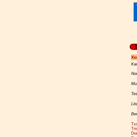
Xo
Kan
Nor
Mus
Tes
Lit
Ber
Txo
Tri
Due