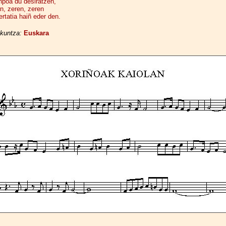
poa du desiratzen,
n, zeren, zeren
ertatia haiñ eder den.
kuntza:
Euskara