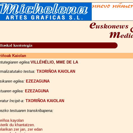
riñoak Kaiolan
tutegiaren egilea:
VILLÉHÉLIO, MME DE LA
malizatutako testua:
TXORIÑOA KAIOLAN
ikaren egilea:
EZEZAGUNA
tuaren egilea:
EZEZAGUNA
eratur Incipit-a:
TXORIÑOA KAIOLAN
ezko testuaren transkribapena:
riñoa kayolan
sterik du khantatzen.
larikan zer jan, zer edan