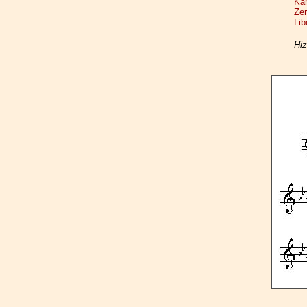
Kan
Zer
Lib
Hiz