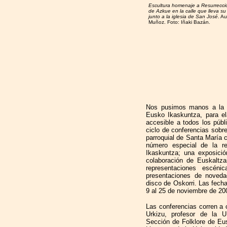
Escultura homenaje a Resurrecci
de Azkue en la calle que lleva s
junto a la iglesia de San José
. Au
Muñoz. Foto: Iñaki Bazán.
Nos pusimos manos a la o
Eusko Ikaskuntza, para el
accesible a todos los púb
ciclo de conferencias sobre
parroquial de Santa María 
número especial de la re
Ikaskuntza; una exposició
colaboración de Euskaltza
representaciones escéni
presentaciones de noveda
disco de Oskorri. Las fech
9 al 25 de noviembre de 20
Las conferencias corren a 
Urkizu, profesor de la 
Sección de Folklore de Eu