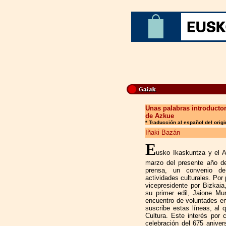
Unas palabras introducto
de Azkue
*
Traducción al español del orig
Iñaki Bazán
E
usko Ikaskuntza y el A
marzo del presente año d
prensa, un convenio de
actividades culturales. Por 
vicepresidente por Bizkaia
su primer edil, Jaione Mu
encuentro de voluntades en
suscribe estas líneas, al 
Cultura. Este interés por 
celebración del 675 aniver