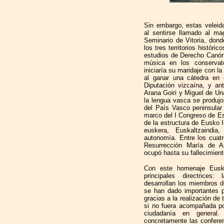
Sin embargo, estas veleid
al sentirse llamado al mag
Seminario de Vitoria, don
los tres territorios histór
estudios de Derecho Canón
música en los conservat
iniciaría su maridaje con l
al ganar una cátedra en 
Diputación vizcaína, y 
Arana Goiri y Miguel de U
la lengua vasca se produjo
del País Vasco peninsular
marco del I Congreso de Es
de la estructura de Eusko I
euskera, Euskaltzaindi
autonomía. Entre los cua
Resurrección María de A
ocupó hasta su fallecimien
Con este homenaje Eusk
principales directrices:
desarrollan los miembros d
se han dado importantes p
gracias a la realización de
si no fuera acompañada po
ciudadanía en genera
concretamente las conferen