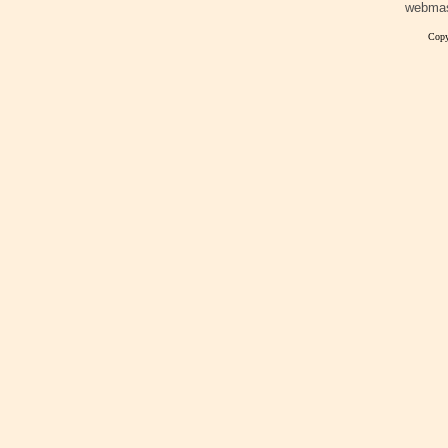
webma
Copy