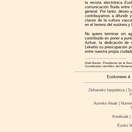
la revista electrónica
Eus
comunicación fluida entre 
general. Por tanto, deseo 
contribuyamos a difundir y
claves de la cultura vasc
en el terreno del euskera y l
No quiero terminar sin a
contribuido en poner a pun
Azkue
, la dedicación de 
Lekeitio su preocupación por
entre nuestra propia ciudad
Iñaki Bazán, Presidente de la Sec
Coordinador científico del Homenaj
Euskonews & M
Dohaneko harpidetza | Sus
F
Aurreko Aleak | Númer
Kredituak | 
Eusko I