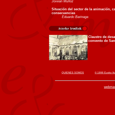
Joxean Muñoz
Situación del sector de la animación, c
consecuencias
Eduardo Barinaga
Claustro de des
convento de Sa
QUIENES SOMOS
© 1998 Eusko Ik
webma