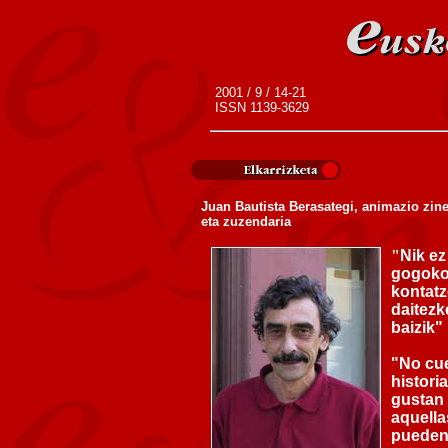
2001 / 9 / 14-21
ISSN 1139-3629
Juan Bautista Berasategi, animazio zin
eta zuzendaria
"
Nik ez 
gogoko 
kontatz
daitez
baizik
"
"
No cu
histori
gustan 
aquella
pueden