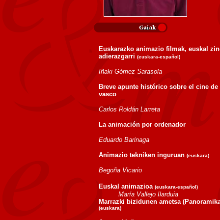
Euskarazko animazio filmak, euskal zi
adierazgarri
(euskara-español)
Iñaki Gómez Sarasola
Breve apunte histórico sobre el cine d
vasco
Carlos Roldán Larreta
La animación por ordenador
Eduardo Barinaga
Animazio tekniken inguruan
(euskara)
Begoña Vicario
Euskal animazioa
(euskara-español)
María Vallejo Ilarduia
Marrazki bizidunen ametsa (Panoramika
(euskara)