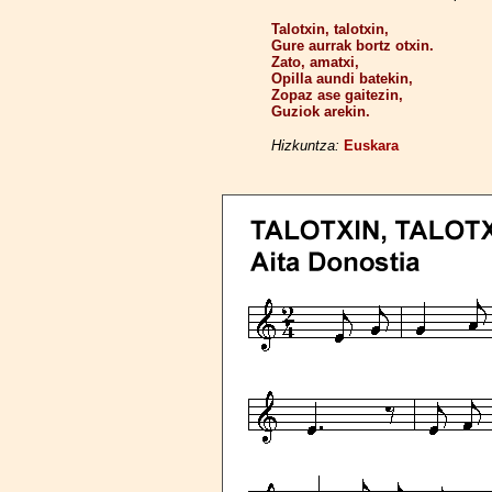
Talotxin, talotxin,
Gure aurrak bortz otxin.
Zato, amatxi,
Opilla aundi batekin,
Zopaz ase gaitezin,
Guziok arekin.
Hizkuntza:
Euskara