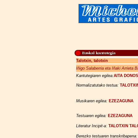
Talotxin, talotxin
Iñigo Salaberria eta Iñaki Arrieta B
Kantutegiaren egilea:
AITA DONOS
Normalizatutako testua:
TALOTXI
Musikaren egilea:
EZEZAGUNA
Testuaren egilea:
EZEZAGUNA
Literatur Incipit-a:
TALOTXIN TAL
Berezko testuaren transkribapena: