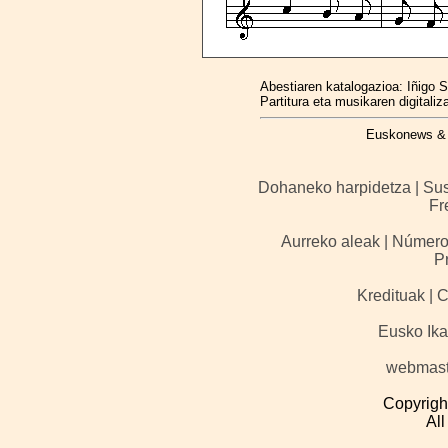
Abestiaren katalogazioa: Iñigo S
Partitura eta musikaren digitaliz
Euskonews & 
Dohaneko harpidetza | Susc
Fr
Aurreko aleak | Número
P
Kredituak | C
Eusko Ika
webmas
Copyrigh
All