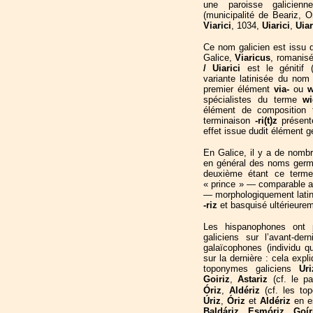
une paroisse galicien
(municipalité de Beariz, 
Viarici
, 1034,
Uiarici
,
Uiar
Ce nom galicien est issu 
Galice,
Viaricus
, romanisé
/ Uiarici
est le génitif (
variante latinisée du n
premier élément
via-
ou
w
spécialistes du terme
wi
élément de composition 
terminaison
-ri(t)z
présent
effet issue dudit élément 
En Galice, il y a de nomb
en général des noms germ
deuxième étant ce ter
« prince » — comparable 
— morphologiquement latin
-riz
et basquisé ultérieure
Les hispanophones ont 
galiciens sur l’avant-de
galaïcophones (individu qu
sur la dernière : cela exp
toponymes galiciens
Uri
Goiriz
,
Astariz
(cf. le 
Óriz
,
Aldériz
(cf. les to
Úriz
,
Óriz
et
Aldériz
en e
Baldáriz
,
Esmóriz
,
Goír