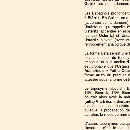
Goiriz
, etc. sur la dernière
Les Espagnols prononcent 
ñ
Biárriz
. En Galice, on a
(accentué sur la dernière)
Ustáriz
et qui rappelle é
Osteritz
(accentué en esp
basque
Osteritz
) et
Usta
Ustarriz
alavais (avec
rr
renforcement analogique de 
La forme
Ustaize
est une f
plus ancienne, du topon
implique un plus ancien
*
est probable que l’
Ustari
Austericus > *uilla Oste
forme
aust-
du premier é
attestée sous la forme
ost-
Le toponyme labourdin
B
1150,
Bearidz
, 1186,
Bear
pourrait alors avoir la m
(
uilla) Viar(r)ici
, « domain
signifie pas que l’individ
puisque la propagation de
autrefois la mode comme ce
D'autres toponymes basque
Navarre : c'est le cas du