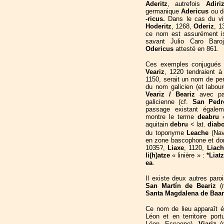
Aderitz
, autrefois
Adiri
germanique
Adericus
ou d
-ricus.
Dans le cas du vil
Hoderitz
, 1268,
Oderiz
, 1
ce nom est assurément i
savant Julio Caro Bar
Odericus
attesté en 861.
Ces exemples conjugués a
Veariz
, 1220 tendraient 
1150, serait un nom de per
du nom galicien (et labour
Veariz / Beariz
avec pa
galicienne (cf.
San Pedr
passage existant égale
montre le terme
deabru
aquitain
debru
< lat.
diab
du toponyme
Leache
(Nava
en zone bascophone et don
1035?,
Liaxe
, 1120,
Liach
li(h)atze
« linière » :
*Liat
ea
.
Il existe deux autres par
San Martín de Beariz
(m
Santa Magdalena de Baar
Ce nom de lieu apparaît 
Léon et en territoire por
Léon, Espagne),
Viariz
(m