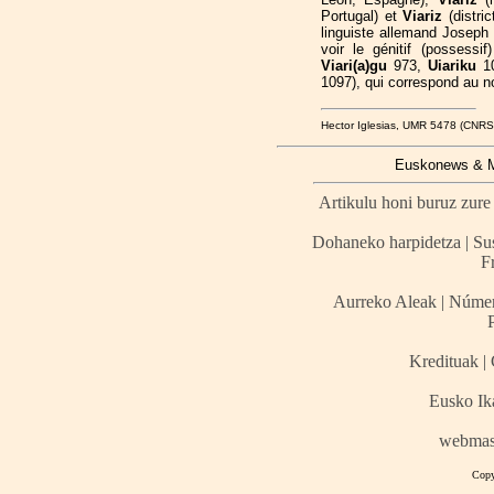
Portugal) et
Viariz
(distric
linguiste allemand Joseph M.
voir le génitif (possessif
Viari(a)gu
973,
Uiariku
10
1097), qui correspond au 
Hector Iglesias, UMR 5478 (CNRS
Euskonews & Me
Artikulu honi buruz zure 
Dohaneko harpidetza | Sus
F
Aurreko Aleak | Número
Kredituak | 
Eusko Ik
webmas
Copy