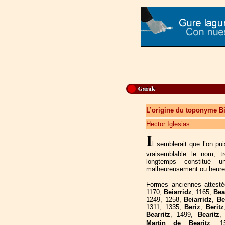
L’origine du toponyme Bia
Hector Iglesias
I
l semblerait que l’on pu
vraisemblable le nom, 
longtemps constitué u
malheureusement ou heureu
Formes anciennes attest
1170,
Beiarridz
, 1165,
Bea
1249, 1258,
Beiarridz
,
Bei
1311, 1335,
Beriz
,
Beritz
Bearritz
, 1499,
Bearitz
,
Martin de Bearitz
, 1