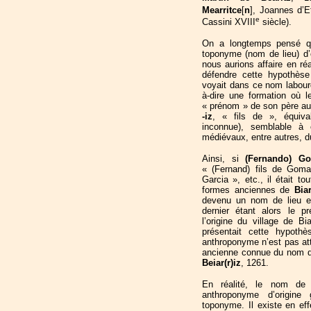
Mearritce
[
n
], Joannes d’E
e
Cassini XVIII
siècle).
On a longtemps pensé 
toponyme (nom de lieu) d’o
nous aurions affaire en ré
défendre cette hypothèse
voyait dans ce nom labourd
à-dire une formation où l
« prénom » de son père auqu
-iz
, « fils de », équiv
inconnue), semblable à 
médiévaux, entre autres, 
Ainsi, si
(Fernando) G
« (Fernand) fils de Gom
Garcia », etc., il était t
formes anciennes de
Biar
devenu un nom de lieu et 
dernier étant alors le p
l’origine du village de Bi
présentait cette hypoth
anthroponyme n’est pas atte
ancienne connue du nom 
Beiar(r)iz
, 1261.
En réalité, le nom d
anthroponyme d’origine
toponyme. Il existe en eff