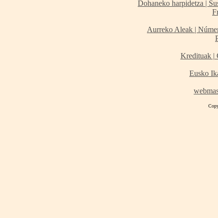
Dohaneko harpidetza | Sus
F
Aurreko Aleak | Número
Kredituak | 
Eusko Ik
webmas
Copy