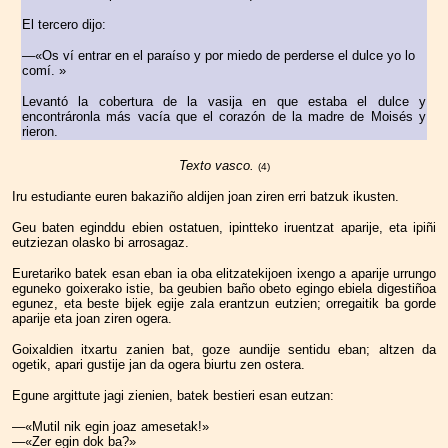
El tercero dijo:
—«Os ví entrar en el paraíso y por miedo de perderse el dulce yo lo
comí. »
Levantó la cobertura de la vasija en que estaba el dulce y
encontráronla más vacía que el corazón de
la madre de Moisés y
rieron.
Texto vasco.
(4
)
Iru estudiante euren bakaziño aldijen joan ziren erri batzuk ikusten.
Geu baten eginddu ebien ostatuen, ipintteko iruentzat aparije, eta ipiñi
eutziezan olasko bi arrosagaz.
Euretariko batek esan eban ia oba elitzatekijoen ixengo a aparije urrungo
eguneko goixerako istie, ba geubien baño obeto egingo ebiela digestiñoa
egunez, eta beste bijek egije zala erantzun eutzien; orregaitik ba gorde
aparije eta joan ziren ogera.
Goixaldien itxartu zanien bat, goze aundije sentidu eban; altzen da
ogetik, apari gustije jan da ogera biurtu zen ostera.
Egune argittute jagi zienien, batek bestieri esan eutzan:
—«Mutil nik egin joaz amesetak!»
—«Zer egin dok ba?»