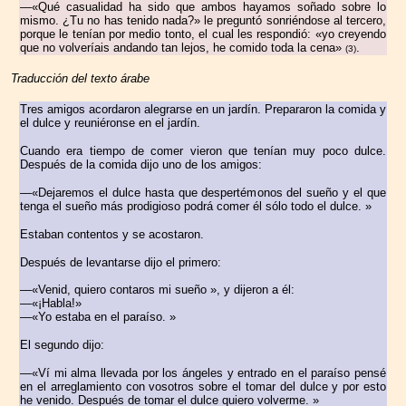
—«Qué casualidad ha sido que ambos hayamos
soñado sobre lo
mismo. ¿Tu no has tenido nada?» le preguntó sonriéndose al tercero,
porque le tenían por medio tonto, el cual les respondió: «yo creyendo
que no volveríais andando tan lejos, he comido toda la cena»
.
(3)
Traducción del texto árabe
Tres amigos acordaron alegrarse en un jardín. Prepararon la comida y
el dulce y reuniéronse en el jardín.
Cuando era tiempo de comer vieron que tenían muy poco dulce.
Después de la comida dijo uno de los amigos:
—«Dejaremos el dulce hasta que despertémonos del sueño y el que
tenga el sueño más prodigioso podrá comer él sólo todo el dulce. »
Estaban contentos y se acostaron.
Después de levantarse dijo el primero:
—«Venid, quiero contaros mi sueño », y dijeron a él:
—«¡Habla!»
—«Yo estaba en el paraíso. »
El segundo dijo:
—«Ví mi alma llevada por los ángeles y entrado en el paraíso pensé
en el arreglamiento con vosotros sobre el tomar del dulce y por esto
he venido. Después de tomar el dulce quiero volverme. »