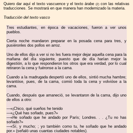
Quiero dar aquí el texto vascuence y el texto árabe
con las relativas
(2)
traducciones. Se mostrará en que manera han modernizado la materia.
Traducción del texto vasco
Tres estudiantes, en época de vacaciones, fueron a ver unos
pueblos.
Cierta noche mandaron preparar en la posada cena para tres, y
pusiéronles dos pollos en arroz.
Uno de ellos dijo a ver si no les fuera mejor dejar aquella cena para la
mañana del día siguiente, puesto que de día harían mejor la
digestión, a lo que respondieron los otros que era verdad, por lo cual
retiraron la cena y fuéronse a la cama.
Cuando a la madrugada despertó uno de ellos, sintió mucha hambre;
levantóse, pues, de la cama, comió toda la cena y volvióse a la
cama.
Cuando, después que amaneció, se levantaron de la cama, dijo uno
de ellos a otro:
—«¡Chico, qué sueños he tenido
—«¿Qué has soñado, pues?»
—«He soñado que he andado por París; Londres. . . ¿Tu no has
soñado?»
—«Sí, y mucho; ; yo también como tu, he soñado que he andado
por.» (señaló unas cuantas ciudades notables).