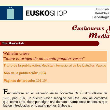
Wilhelm Giese
"Sobre el origen de un cuento popular vasco"
Título de la publicación:
Revista Internacional de los Estudios Vascos
Año de la publicación:
1924
Páginas del artículo:
191-194
E
ncuéntrase en el
«Anuario de la Sociedad de Eusko-Folklore de
1921, pág. 107, un cuento vasco recogido por
Don Félix de Zamalloa
que, como creo, tiene por origen una de estas narraciones orientales que
fueron introducidas en España por los
árabes
.
(1)