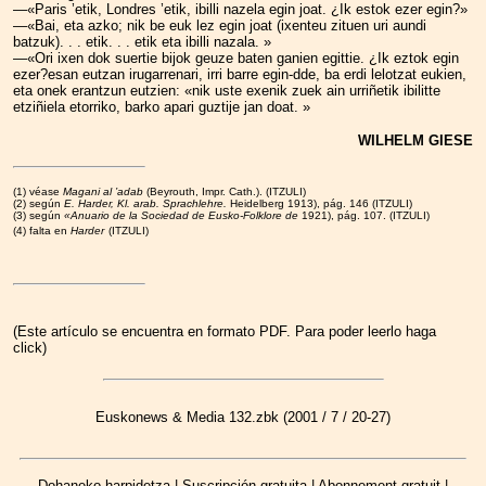
—«Paris ’etik, Londres ’etik, ibilli nazela egin joat. ¿Ik estok ezer egin?»
—«Bai, eta azko; nik be euk lez egin joat (ixenteu zituen uri aundi
batzuk). . . etik. . . etik eta ibilli nazala. »
—«Ori ixen dok suertie bijok geuze baten ganien egittie. ¿Ik eztok egin
ezer?esan eutzan irugarrenari, irri barre egin-dde, ba erdi lelotzat eukien,
eta onek erantzun eutzien: «nik uste exenik zuek ain urriñetik ibilitte
etziñiela etorriko, barko apari guztije jan doat. »
WILHELM GIESE
(1) véase
Magani al ’adab
(Beyrouth, Impr. Cath.).
(ITZULI)
(2) según
E. Harder, Kl. arab. Sprachlehre.
Heidelberg 1913), pág. 146
(ITZULI)
(3) según
«Anuario de la Sociedad de Eusko-Folklore de
1921), pág. 107.
(ITZULI)
(4) falta en
Harder
(ITZULI)
(Este artículo se encuentra en formato PDF. Para poder leerlo haga
click)
Euskonews & Media 132.zbk (2001 / 7 / 20-27)
Dohaneko harpidetza | Suscripción gratuita | Abonnement gratuit |