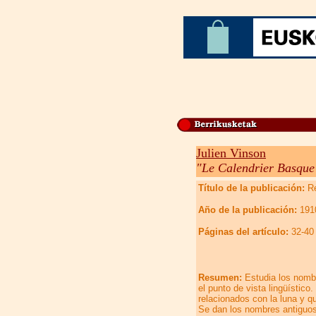
Julien Vinson
"Le Calendrier Basque
Título de la publicación:
Re
Año de la publicación:
191
Páginas del artículo:
32-40
Resumen:
Estudia los nomb
el punto de vista lingüístico
relacionados con la luna y q
Se dan los nombres antiguo