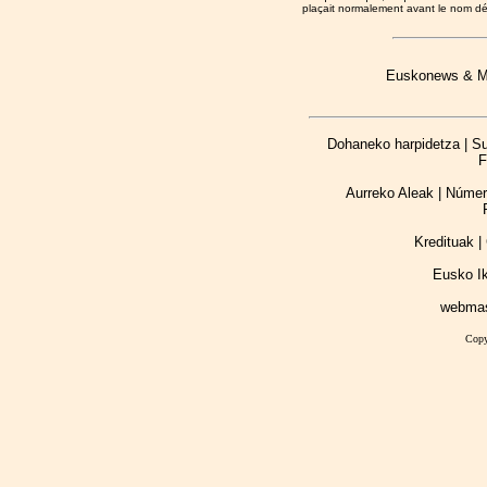
plaçait normalement avant le nom d
Euskonews & Med
Dohaneko harpidetza | Sus
F
Aurreko Aleak | Númer
Kredituak | 
Eusko I
webma
Copy