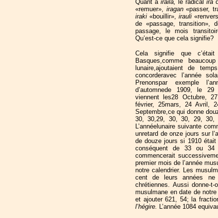
Quant à
iraila,
le radical
ira
«remuer»,
iragan
«passer, t
iraki
«bouillir»,
irauli
«renver
de «passage, transition», 
passage, le mois transitoir
Qu’est-ce que cela signifie?
Cela signifie que c’éta
Basques,comme beaucoup d
lunaire,ajoutaient de tem
concorderavec l’année sola
Prenonspar exemple l’a
d’automnede 1909, le 29 
viennent les28 Octubre, 2
février, 25mars, 24 Avril, 
Septembre,ce qui donne douz
30, 30,29, 30, 30, 29, 30,
L’annéelunaire suivante co
unretard de onze jours sur l’
de douze jours si 1910 était b
conséquent de 33 ou 34 jou
commencerait successivemen
premier mois de l’année mus
notre calendrier. Les musulma
cent de leurs années ne v
chrétiennes. Aussi donne-t-o
musulmane en date de notre 
et ajouter 621, 54; la fracti
l’hégire.
L’année 1084 equiva