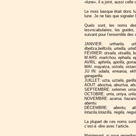
«lune», il a joint, aussi celle
Le mois basque était donc lu
lune. Je ne fais que signaler
Quels sont, les noms de
les
vocabulaires,
les
guides
suivant pour l’ensemble des d
JANVIER:
urtharila, urt
ilbeltza,belltzila, urteilla, urteb
FÉVRIER:
otsaila, otsailla, 
M ARS:
martchou, ephaila, ep
AVRIL:
aphirila, apirilla, gorrai
MAI:
mayatza, ostoila, ostaroa,
JU IN:
udaila, errearoa, ekh
garagarilla.
JUILLET: uzta,
uztaila, garill
AOUT:
aboztua, abuztua, abuz
SEPTEMBRE:
setemer, urria, 
OCTOBRE:
urria, urriya, uril
NOVEMBRE:
azaroa, hazaroa
abentu.
DÉCEMBRE:
abentu, a
lotazila,lotazilla, negila, negu
La plupart de ces noms sont
c’est-á -dire avec l’article.
Maintenant, si nous regardon