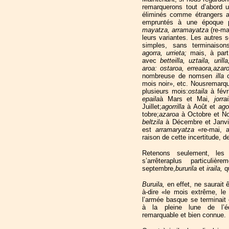
remarquerons tout d’abord 
éliminés comme étrangers a
empruntés à une époque p
mayatza, arramayatza
(re-ma
leurs variantes. Les autres 
simples, sans terminaison
agorra, urrieta;
mais, à par
avec
betteilla, uztaila, uril
aroa: ostaroa, erreaora,aza
nombreuse de nomsen
illa
mois noir», etc. Nousremarqu
plusieurs mois:
ostaila
à févr
epaila
à Mars et Mai,
jorra
Juillet;
agorrilla
à Août et
ago
tobre;
azaroa
à Octobre et 
beltzila
à Décembre et Janvi
est
arramaryatza
«re-mai, 
raison de cette incertitude, d
Retenons seulement, l
s’arrêteraplus particu
septembre,
bururila
et
iraila,
q
Buruila,
en effet, ne saurait 
à-dire «le mois extrême, le
l’armée basque se terminai
à la pleine lune de l’éq
remarquable et bien connue.