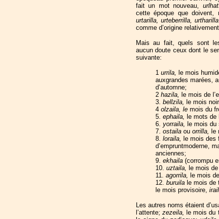
fait un mot nouveau,
urlh
cette époque que doivent,
urtarilla, urteberrilla, urtharill
comme d’origine relativement
Mais au fait, quels sont l
aucun doute ceux dont le sens
suivante:
1
urrila,
le mois humide
auxgrandes marées, au
d’automne;
2
hazila,
le mois de l
3.
bellzila,
le mois noir
4
olzaila, le
mois du fr
5.
ephaila,
le mots de l
6.
yorraila,
le mois du 
7.
ostaila
ou
orrilla,
le
8.
loraila,
le mois des 
d’empruntmoderne, mais
anciennes;
9.
ekhaila
(corrompu 
10.
uztaila,
le mois de
11.
agorrila,
le mois de
12.
buruila
le mois de t
le mois provisoire,
irai
Les autres noms étaient d’us
l’attente;
zezeila,
le mois du 