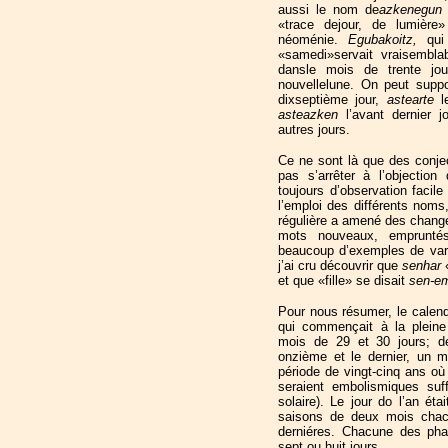
aussi le nom de
azkenegu
«trace dejour, de lumière»
néoménie.
Egubakoitz,
qui
«samedi»servait vraisembla
dansle mois de trente jour
nouvellelune. On peut sup
dixseptième jour,
astearte
l
asteazken
l’avant dernier
autres jours.
Ce ne sont là que des conjec
pas s’arrêter à l’objectio
toujours d’observation facil
l’emploi des différents noms
régulière a amené des chang
mots nouveaux, empruntés
beaucoup d’exemples de var
j’ai cru découvrir que
senhar
et que «fille» se disait
sen-e
Pour nous résumer, le calendr
qui commençait à la pleine
mois de 29 et 30 jours; de
onzième et le dernier, un 
période de vingt-cinq ans où
seraient embolismiques suff
solaire). Le jour do l’an éta
saisons de deux mois chacu
derniéres. Chacune des pha
sept ou huit jours.