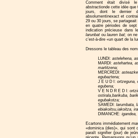
Comment était divisé l
abstractionde cette idée que
jours, dont le dernier 
absolumentinexact et contrair
29 ou 30 jours, se partageait
en quatre périodes de sept
indication précieuse dans 
larunbat
ou
lauren bat;
on ne
c’est-à-dire «un quart de la l
Dressons le tableau des noms d
LUNDI:
astelehena, ast
MARDI:
astehartea, as
martitzena;
MERCREDI:
asteazke
egubaztena;
J E U D I:
ortzeguna, 
egubena;
V E N D R E D I:
ortzi
ostirala,barikuba, bar
egubakotza;
SAMEDI:
larumbata, l
ebiakoitsu,iakoitza, i
DIMANCHE:
igandea, 
Ecartons immédiatement
mar
«dominica (dies)», qui sont
paraît signifier (jour) de jeû
récente. Remarquons qu’un s