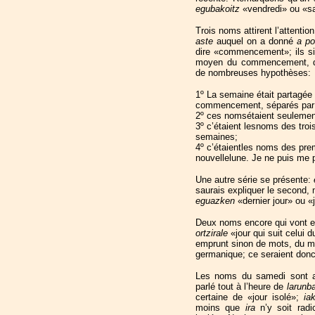
egubakoitz
«vendredi» ou «s
Trois noms attirent l’attentio
aste
auquel on a donné
a po
dire «commencement»; ils si
moyen du commencement, d
de nombreuses hypothèses:
1º La semaine était partagée 
commencement, séparés par u
2º ces nomsétaient seulemen
3º c’étaient lesnoms des troi
semaines;
4º c’étaientles noms des prem
nouvellelune. Je ne puis me 
Une autre série se présente:
saurais expliquer le second,
eguazken
«dernier jour» ou «
Deux noms encore qui vont 
ortzirale
«jour qui suit celui 
emprunt sinon de mots, du mo
germanique; ce seraient donc
Les noms du samedi sont a
parlé tout à l’heure de
larunb
certaine de «jour isolé»;
ia
moins que
ira
n’y soit radi