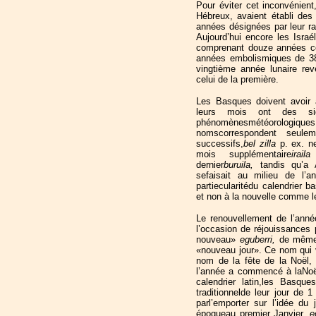
Pour éviter cet inconvénien
Hébreux, avaient établi des 
années désignées par leur ra
Aujourd’hui encore les Israé
comprenant douze années c
années embolismiques de 383
vingtième année lunaire rev
celui de la première.
Les Basques doivent avoir
leurs mois ont des sign
phénomènesmétéorologiques
nomscorrespondent seu
successifs,
bel zilla
p. ex. n
mois supplémentaire
irai
dernier
buruila,
tandis qu’a 
sefaisait au milieu de l’
partiecularitédu calendrier b
et non à la nouvelle comme l
Le renouvellement de l’ann
l’occasion de réjouissances p
nouveau»
eguberri,
de même
«nouveau jour». Ce nom qui 
nom de la fête de la Noël,
l’année a commencé à laNoël
calendrier latin,les Basqu
traditionnelde leur jour de 1
parl’emporter sur l’idée du
époqueau premier Janvier,
e