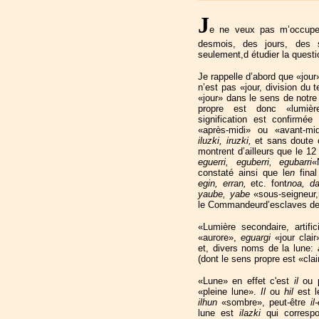
J
e ne veux pas m’occuper
desmois, des jours, des
seulement,d étudier la questi
Je rappelle d’abord que «jour
n’est pas «jour, division du
«jour» dans le sens de notre p
propre est donc «lumièr
signification est confirmé
«après-midi» ou «avant-mi
iluzki, iruzki,
et sans doute 
montrent d’ailleurs que le 12
eguerri, eguberri, egubarri
«
constaté ainsi que le
n
fina
egin, erran,
etc. font
noa, da
yaube, yabe
«sous-seigneur
le Commandeurd’esclaves des
«Lumière secondaire, artifi
«aurore»,
eguargi
«jour clai
et, divers noms de la lune:
(dont le sens propre est «clai
«Lune» en effet c'est
il
ou 
«pleine lune».
Il
ou
hil
est l
ilhun
«sombre», peut-être
i
lune est
ilazki
qui corresp