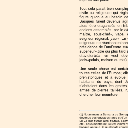
Tout cela parait bien compliq
civile ou religieuse qui règ
figure qu‘on a eu besoin d
Basques furent devenus agri
alors être oraganisés en tri
anciens assemblés, par le
bi
maître, sous-chef»,
yabe,
seigneur régional,
yaun.
En 
seigneurs se réunissaientsa
présidence de l’und’entre eux
supérieur»,titre qui plus tar
dravidien
kô»
roi «est de
jadis«palais, maison du roi»).
Une seule chose est certain
toutes celles de l’Europe; el
préhistoriques et a évolué
habitants du pays, dont Ju
s’abritaient dans les grott
armés de pierres taillées, 
chercher leur nourriture.
(1) Notamment la Semana de Sorregui
devenus des ouvrages rares et d'un p
(2) Ce mot
biltzar,
ainsi
beltzila, agorr
etc., nous montrerait, s'il est vraime
basque antique, le qualificatif comme