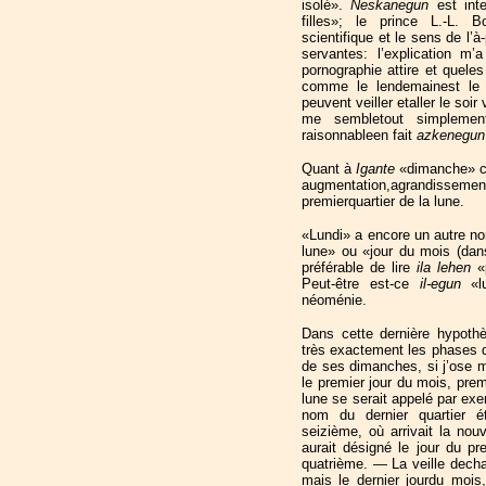
isolé».
Neskanegun
est int
filles»; le prince L.-L. B
scientifique et le sens de l’à
servantes: l’explication m’
pornographie attire et quele
comme le lendemainest le j
peuvent veiller etaller le soi
me sembletout simplement 
raisonnableen fait
azkenegu
Quant à
Igante
«dimanche» ce
augmentation,agrandissement;
premierquartier de la lune.
«Lundi» a encore un autre n
lune» ou «jour du mois (dans
préférable de lire
ila lehen
«
Peut-être est-ce
il-egun
«
néoménie.
Dans cette dernière hypothè
très exactement les phases d
de ses dimanches, si j’ose m’
le premier jour du mois, prem
lune se serait appelé par e
nom du dernier quartier é
seizième, où arrivait la nouv
aurait désigné le jour du pre
quatrième. — La veille dech
mais le dernier jourdu mois,