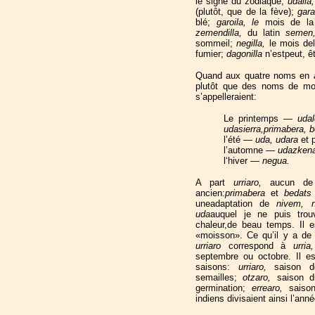
le signe du zodiaque;
udaila
(plutôt, que de la fève);
gara
blé;
garoila, le
mois de la
zemendilla,
du latin
seme
sommeil;
negilla,
le mois del
fumier;
dagonilla
n’estpeut, ê
Quand aux quatre noms en
plutôt que des noms de moi
s’appelleraient:
Le printemps —
udal
udasierra,primabera, 
l’été
— uda, udara
et 
l’automne
— udazkena,
l‘hiver —
negua.
A part
urriaro,
aucun de
ancien:
primabera
et
bedat
uneadaptation de
nivem, 
uda
auquel je ne puis trouv
chaleur,de beau temps. Il e
«moisson». Ce qu’il y a de 
urriaro
correspond à
urria
septembre ou octobre. Il e
saisons:
urriaro,
saison 
semailles;
otzaro,
saison d
germination;
errearo,
saiso
indiens divisaient ainsi l’ann