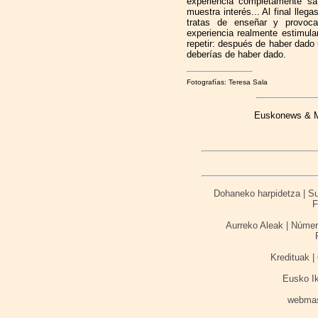
experiencia completamente sat
muestra interés... Al final lleg
tratas de enseñar y provoca
experiencia realmente estimul
repetir: después de haber dado
deberías de haber dado.
Fotografías: Teresa Sala
Euskonews & Me
Dohaneko harpidetza | Sus
F
Aurreko Aleak | Númer
Kredituak | 
Eusko I
webma