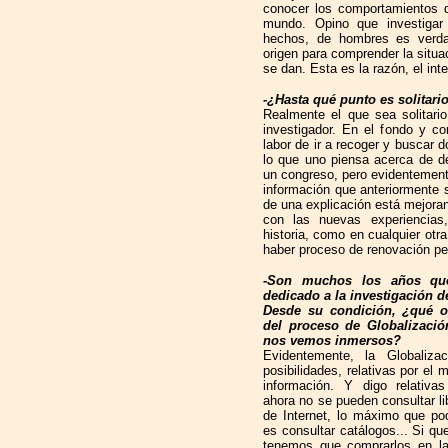
conocer los comportamientos 
mundo. Opino que investigar 
hechos, de hombres es verdad
origen para comprender la situa
se dan. Esta es la razón, el inter
-¿Hasta qué punto es solitario
Realmente el que sea solitari
investigador. En el fondo y com
labor de ir a recoger y buscar do
lo que uno piensa acerca de d
un congreso, pero evidentemente 
información que anteriormente 
de una explicación está mejora
con las nuevas experiencias
historia, como en cualquier otra
haber proceso de renovación pe
-Son muchos los años qu
dedicado a la investigación de
Desde su condición, ¿qué o
del proceso de Globalizació
nos vemos inmersos?
Evidentemente, la Globaliza
posibilidades, relativas por el 
información. Y digo relativa
ahora no se pueden consultar li
de Internet, lo máximo que p
es consultar catálogos... Si qu
tenemos que comprarlos en las