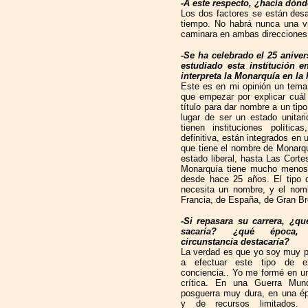
-A este respecto, ¿hacía dónd
Los dos factores se están desa
tiempo. No habrá nunca una vi
caminara en ambas direcciones
-Se ha celebrado el 25 anive
estudiado esta institución 
interpreta la Monarquía en la 
Este es en mi opinión un tema 
que empezar por explicar cuál e
título para dar nombre a un tip
lugar de ser un estado unitar
tienen instituciones polític
definitiva, están integrados en 
que tiene el nombre de Monarqu
estado liberal, hasta Las Cort
Monarquía tiene mucho menos 
desde hace 25 años. El tipo 
necesita un nombre, y el nom
Francia, de España, de Gran Br
-Si repasara su carrera, ¿qu
sacaría? ¿qué época
circunstancia destacaría?
La verdad es que yo soy muy 
a efectuar este tipo de 
conciencia.. Yo me formé en 
crítica. En una Guerra Mun
posguerra muy dura, en una ép
y de recursos limitados. 