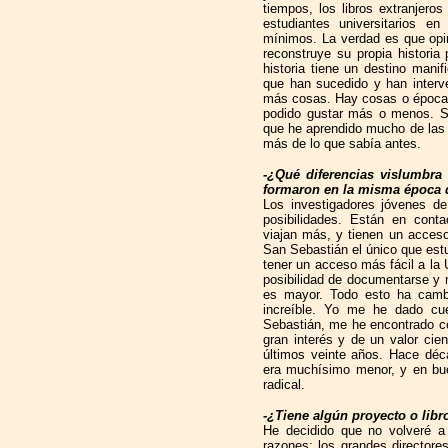
tiempos, los libros extranjeros
estudiantes universitarios e
mínimos. La verdad es que opi
reconstruye su propia historia
historia tiene un destino manif
que han sucedido y han inter
más cosas. Hay cosas o época
podido gustar más o menos. S
que he aprendido mucho de las
más de lo que sabía antes.
-¿Qué diferencias vislumbra 
formaron en la misma época q
Los investigadores jóvenes d
posibilidades. Están en cont
viajan más, y tienen un acceso
San Sebastián el único que estu
tener un acceso más fácil a la 
posibilidad de documentarse y 
es mayor. Todo esto ha camb
increíble. Yo me he dado cue
Sebastián, me he encontrado c
gran interés y de un valor cie
últimos veinte años. Hace déca
era muchísimo menor, y en bu
radical.
-¿Tiene algún proyecto o lib
He decidido que no volveré a 
razones: los grandes directore