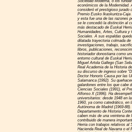
Sociedad Moderna, o los funda
económicos de la Modernidad. A
consideró el prestigioso jurado 
Premio Eusko Ikaskuntza-Caja 
y esta fue una de las razones po
se le concedió la distinción al 
más destacado de Euskal Herri
Humanidades, Artes, Cultura y 
Sociales. A sus espaldas qued
dilatada trayectoria colmada de
investigaciones, trabajo, sacrific
libros, publicaciones, reconoci
historiador donostiarra como un
entorno cultural de Euskal Herri
Miguel Artola Gallego (San Seb
Real Academia de la Historia d
su discurso de ingreso sobre "
Doctor Honoris Causa por las U
Salamanca (1992). Su quehacer
galardones entre los que cabe d
Ciencias Sociales (1991), el Pr
Alfonso X (1996). Ha desempeñ
universitarios: desde 1948 en 
1960, ya como catedrático, en 
Autónoma de Madrid (1969-88).
Departamento de Historia Cont
caben más de una veintena de li
contribuido de manera importan
Herria con trabajos relativos a
Hacienda Real de Navarra o el 