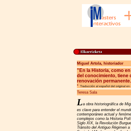
Miguel Artola, historiador
"
En la Historia, como en 
del conocimiento, tiene
renovación permanente.
*
Traducción al español del original en
Teresa Sala
L
a obra historiográfica de Mig
es clave para entender el mund
contemporáneo actual y fenóme
complejos como la Historia Polí
Siglo XIX, la Revolución Burgue
Tránsito del Antiguo Régimen a 