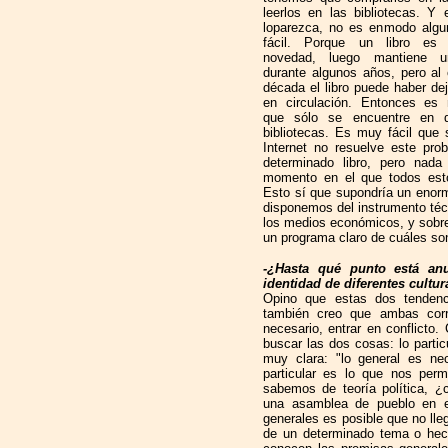
leerlos en las bibliotecas. Y 
loparezca, no es enmodo algu
fácil. Porque un libro es a
novedad, luego mantiene u
durante algunos años, pero al
década el libro puede haber de
en circulación. Entonces es
que sólo se encuentre en d
bibliotecas. Es muy fácil que
Internet no resuelve este pro
determinado libro, pero nad
momento en el que todos esto
Esto sí que supondría un enorm
disponemos del instrumento téc
los medios económicos, y sobr
un programa claro de cuáles son
-¿Hasta qué punto está anu
identidad de diferentes cultu
Opino que estas dos tendenc
también creo que ambas corri
necesario, entrar en conflicto
buscar las dos cosas: lo partic
muy clara: "lo general es nec
particular es lo que nos perm
sabemos de teoría política, 
una asamblea de pueblo en e
generales es posible que no ll
de un determinado tema o hec