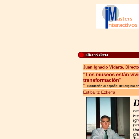
Juan Ignacio Vidarte, Direc
"Los museos están vivi
transformación"
*
Traducción al español del original e
Estibalitz Ezkerra
cre
Fu
Ign
pro
Uni
gra
Tec