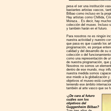
pesa el ser una institución va
bastantes artistas vascos, tan
Bilbao como incluso en la prop
Hay artistas como Chillida, Cri
Moraza... Es decir, hay muchos
colección del museo. Incluso 
y también harán en el futuro.
Para nosotros no es ningún inc
nuestra actividad y nuestro co
que pasa es que cuando los ar
programación, es porque enten
calidad y del desarrollo de su o
colección o del funcionamient
como una representación de un 
de nuestra programación, que p
Nosotros no somos un element
dentro de ese mundo, muy influ
nuestra medida somos capaces d
ese miedo a la globalización y 
objetivos el museo está cumpl
teniendo ese ámbito internacio
también al arte vasco que se 
-¿De cara al futuro
cuáles son los
objetivos del
Guggenheim Bilbao?
Tras tres años de