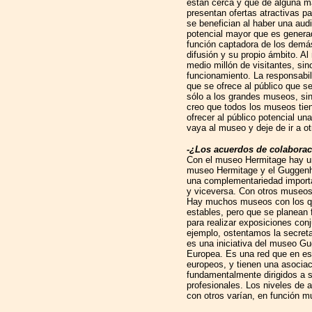
están cerca y que de alguna m
presentan ofertas atractivas pa
se benefician al haber una aud
potencial mayor que es genera
función captadora de los demá
difusión y su propio ámbito. A
medio millón de visitantes, sin
funcionamiento. La responsabil
que se ofrece al público que se
sólo a los grandes museos, si
creo que todos los museos tien
ofrecer al público potencial un
vaya al museo y deje de ir a o
-¿Los acuerdos de colaborac
Con el museo Hermitage hay una
museo Hermitage y el Guggenh
una complementariedad importan
y viceversa. Con otros museos 
Hay muchos museos con los qu
estables, pero que se planean 
para realizar exposiciones conj
ejemplo, ostentamos la secret
es una iniciativa del museo G
Europea. Es una red que en e
europeos, y tienen una asociac
fundamentalmente dirigidos a 
profesionales. Los niveles de 
con otros varían, en función m