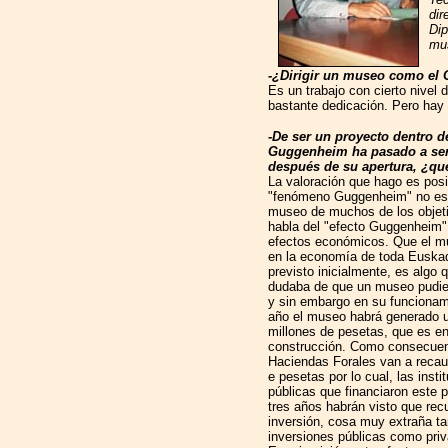
dir
Dip
mu
-¿Dirigir un museo como el 
Es un trabajo con cierto nivel 
bastante dedicación. Pero hay
-De ser un proyecto dentro de
Guggenheim ha pasado a ser 
después de su apertura, ¿qu
La valoración que hago es posi
"fenómeno Guggenheim" no es 
museo de muchos de los objeti
habla del "efecto Guggenheim"
efectos económicos. Que el m
en la economía de toda Euskadi
previsto inicialmente, es algo
dudaba de que un museo pudier
y sin embargo en su funcionami
año el museo habrá generado u
millones de pesetas, que es en
construcción. Como consecuenc
Haciendas Forales van a reca
e pesetas por lo cual, las insti
públicas que financiaron este 
tres años habrán visto que rec
inversión, cosa muy extraña ta
inversiones públicas como pri