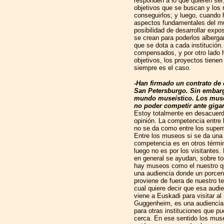
responden a lo que quieren ser;
objetivos que se buscan y los
conseguirlos; y luego, cuando 
aspectos fundamentales del mu
posibilidad de desarrollar expo
se crean para poderlos alberga
que se dota a cada institución
compensados, y por otro lado h
objetivos, los proyectos tienen
siempre es el caso.
-Han firmado un contrato de
San Petersburgo. Sin embargo
mundo museístico. Los muse
no poder competir ante gig
Estoy totalmente en desacuer
opinión. La competencia entre
no se da como entre los supe
Entre los museos si se da una
competencia es en otros térmi
luego no es por los visitantes
en general se ayudan, sobre t
hay museos como el nuestro q
una audiencia donde un porcent
proviene de fuera de nuestro ter
cual quiere decir que esa audi
viene a Euskadi para visitar a
Guggenheim, es una audiencia 
para otras instituciones que p
cerca. En ese sentido los mus