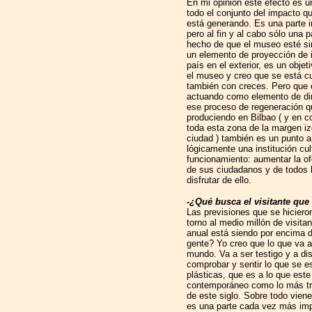
En mi opinión este efecto es u
todo el conjunto del impacto q
está generando. Es una parte i
pero al fin y al cabo sólo una p
hecho de que el museo esté s
un elemento de proyección de 
país en el exterior, es un objet
el museo y creo que se está c
también con creces. Pero que 
actuando como elemento de di
ese proceso de regeneración q
produciendo en Bilbao ( y en c
toda esta zona de la margen iz
ciudad ) también es un punto a
lógicamente una institución cu
funcionamiento: aumentar la of
de sus ciudadanos y de todos 
disfrutar de ello.
-¿Qué busca el visitante qu
Las previsiones que se hiciero
torno al medio millón de visita
anual está siendo por encima d
gente? Yo creo que lo que va a
mundo. Va a ser testigo y a dis
comprobar y sentir lo que se e
plásticas, que es a lo que est
contemporáneo como lo más trad
de este siglo. Sobre todo viene
es una parte cada vez más impo