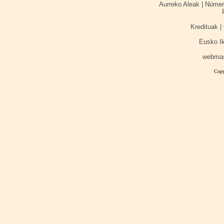
Aurreko Aleak | Númer
Kredituak | 
Eusko I
webma
Copy