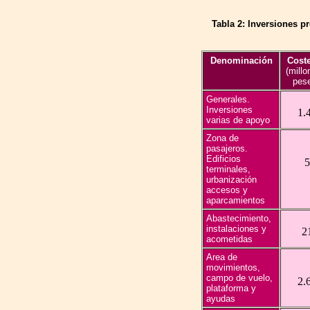
Tabla 2: Inversiones pr
Denominación
Coste
(millo
pese
Generales.
Inversiones
1.
varias de apoyo
.
Zona de
pasajeros.
Edificios
5
terminales,
urbanización
accesos y
aparcamientos
Abastecimiento,
instalaciones y
2
acometidas
Area de
movimientos,
campo de vuelo,
2.
plataforma y
ayudas