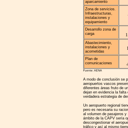
aparcamiento
Zona de servicios.
Infraestructuras,
instalaciones y
equipamiento
Desarrollo zona de
carga
1
Abastecimiento,
instalaciones y
acometidas
Plan de
comunicaciones
Fuente: AENA
A modo de conclusión se po
aeropuertos vascos present
diferentes áreas fruto de 
dejan en evidencia la falta
verdadera estrategia de des
Un aeropuerto regional tie
pero es necesaria su racio
al volumen de pasajeros y 
ámbito de la CAPV sería op
descongestionar el aeropu
tráfico y así al mismo tie