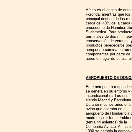
Africa es el origen de cer
Foronda, mientras que los 
principal destino de las m
cerca del 40% de la carga 
procedente de Namibia, Su
Sudamérica. Para product
terminales de dos mil metr
conservación de verduras 
productos perecederos prese
aeropuerto camina en torno 
componentes por parte de l
aéreo en lugar de utilizar e
AEROPUERTO DE DONOS
Este aeropuerto
responde a
se genera en su entorno y c
incondicional
. Los desti
(3)
siendo Madrid y Barcelona
Durante muchos años el ú
avión que operaba en el
aeropuerto de Hondarribia 
modo regular fue el Fokker
(tenía 44 asientos) de la
Compañía Aviaco. A finale
1990 se cambia la aeronav