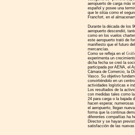
aeropuerto de carga más i
español y posee una termi
que le sitúa como el segu
Francfort, en el almacenam
Durante la década de los 90
aeropuerto descendió, tanto
como en los vuelos charter
este aeropuerto trató de f
manifiesto que el futuro de
mercancías.
Como se refleja en el
Gráfi
experimenta un crecimiento
dicha fecha se creó la soci
participada por AENA, el A
Cámara de Comercio, la Dip
Vasco. Su objetivo fundame
convirtiéndolo en un centro
actividades logísticas e in
Los resultados de la acti
con medidas tales como la l
24 para carga o la bajada 
hacen esperar, numerosas 
el aeropuerto, llegan nuev
forma que la continua dem
diferentes compañías ha 
Director y se hayan previs
satisfacción de las nueva