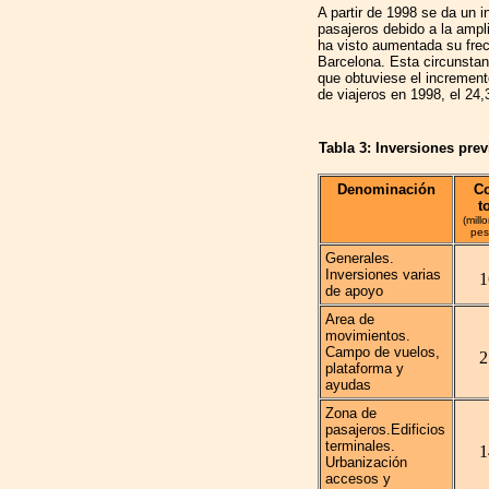
A partir de 1998 se da un 
pasajeros debido a la ampli
ha visto aumentada su fre
Barcelona. Esta circunstan
que obtuviese el incremen
de viajeros en 1998, el 24
Tabla 3: Inversiones prev
Denominación
Co
t
(mill
pes
Generales.
Inversiones varias
1
de apoyo
Area de
movimientos.
Campo de vuelos,
2
plataforma y
ayudas
Zona de
pasajeros.Edificios
terminales.
1
Urbanización
accesos y