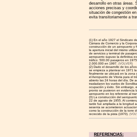
desarrollo en otras áreas.
acciones precisas y coordi
situación de congestión en
evita transitoriamente a tr
(1) En el año 1927 el Sindicato d
Cámara de Comercio y la Corporaci
construcción de un aeropuerto y 
la apertura inicial del mismo util
de servicios y terminal de pasajero
aeropuerto supuso la definitiva 
tráfico: 500.00 pasajeros en 197
2.000.000 en 1997.
(VOLVER)
(2) Dado el desarrollo de los años
se empieza a plantear en 1971 la 
finalmente se ubicará en la zona
el Aeropuerto de Vitoria para el t
abierto las 24 horas del día. De 
trasladaron los vuelos de Sondika
ocupación y éxito. Sin embargo, 
pronto se pusieron en evidencia l
aeropuerto en los referente al tr
(3) La construcción del aeropuert
22 de agosto de 1955. Al comien
tarde fue ampliada a la longitud 
sesenta se acometieron actuacion
como la construcción de la torre de
recrecido de la pista (1970).
(VOL
REFERENCIAS: