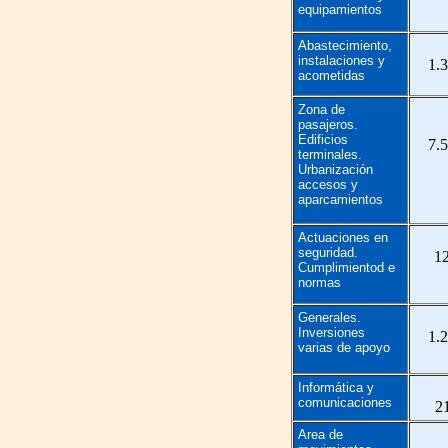
equipamientos
Abastecimiento,
instalaciones y
1.
acometidas
Zona de
pasajeros.
Edificios
7.
terminales.
Urbanización
accesos y
aparcamientos
Actuaciones en
seguridad.
1
Cumplimientod e
normas
Generales.
Inversiones
1.
varias de apoyo
Informática y
comunicaciones
2
Area de