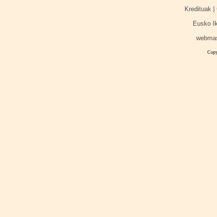
Kredituak | 
Eusko I
webma
Copy