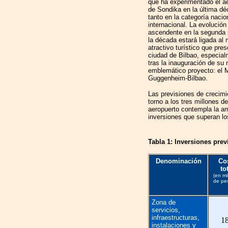
que ha experimentado el a
de Sondika en la última d
tanto en la categoría naci
internacional. La evolución
ascendente en la segunda 
la década estará ligada al
atractivo turístico que pres
ciudad de Bilbao, especia
tras la inauguración de su
emblemático proyecto: el
Guggenheim-Bilbao.
Las previsiones de crecimi
torno a los tres millones de
aeropuerto contempla la am
inversiones que superan lo
Tabla 1: Inversiones prev
Denominación
Co
to
(en mi
de pe
Zona de
servicios,
infraestructuras,
1
instalaciones y