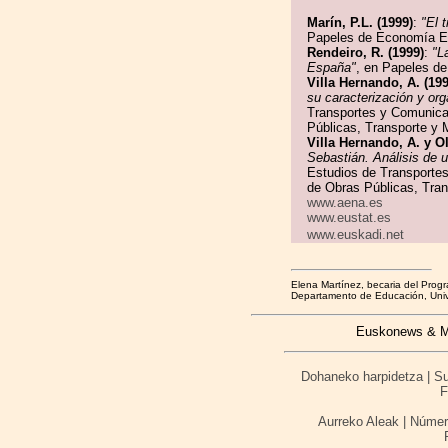
Marín, P.L. (1999)
:
"El 
Papeles de Economía Es
Rendeiro, R. (1999)
:
"L
España"
, en Papeles d
Villa Hernando, A. (199
su caracterización y org
Transportes y Comunica
Públicas, Transporte y 
Villa Hernando, A. y Ol
Sebastián. Análisis de u
Estudios de Transportes
de Obras Públicas, Tra
www.aena.es
www.eustat.es
www.euskadi.net
Elena Martínez, becaria del Prog
Departamento de Educación, Univ
Euskonews & Med
Dohaneko harpidetza | Sus
F
Aurreko Aleak | Númer