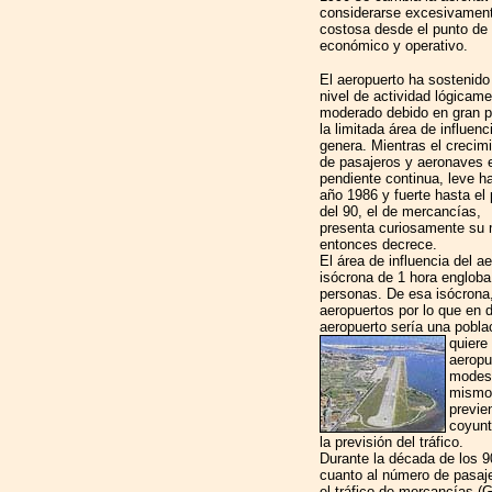
considerarse excesivamen
costosa desde el punto de 
económico y operativo.
El aeropuerto ha sostenido
nivel de actividad lógicam
moderado debido en gran p
la limitada área de influenc
genera. Mientras el crecim
de pasajeros y aeronaves 
pendiente continua, leve ha
año 1986 y fuerte hasta el 
del 90, el de mercancías,
presenta curiosamente su m
entonces decrece.
El área de influencia del 
isócrona de 1 hora engloba
personas. De esa isócrona,
aeropuertos por lo que en de
aeropuerto sería una poblac
quiere
aeropu
modest
mismo 
previe
coyunt
la previsión del tráfico.
Durante la década de los 9
cuanto al número de pasaje
el tráfico de mercancías (G