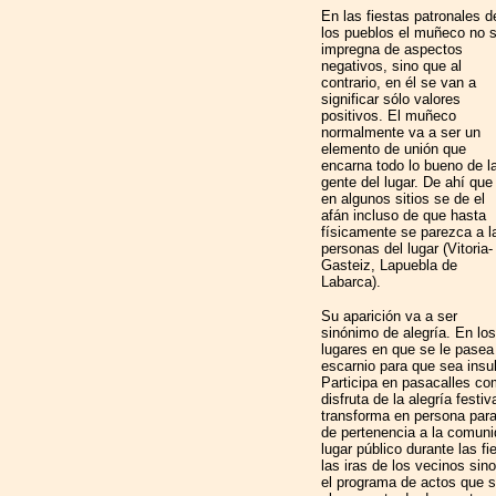
En las fiestas patronales d
los pueblos el muñeco no 
impregna de aspectos
negativos, sino que al
contrario, en él se van a
significar sólo valores
positivos. El muñeco
normalmente va a ser un
elemento de unión que
encarna todo lo bueno de l
gente del lugar. De ahí que
en algunos sitios se de el
afán incluso de que hasta
físicamente se parezca a l
personas del lugar (Vitoria-
Gasteiz, Lapuebla de
Labarca).
Su aparición va a ser
sinónimo de alegría. En los
lugares en que se le pasea
escarnio para que sea insul
Participa en pasacalles co
disfruta de la alegría fest
transforma en persona para r
de pertenencia a la comuni
lugar público durante las fi
las iras de los vecinos sin
el programa de actos que s