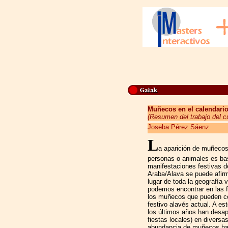
Muñecos en el calendario
(Resumen del trabajo del c
Joseba Pérez Sáenz
L
a aparición de muñecos,
personas o animales es bas
manifestaciones festivas d
Araba/Alava se puede afirm
lugar de toda la geografí
podemos encontrar en las 
los muñecos que pueden con
festivo alavés actual. A e
los últimos años han desap
fiestas locales) en divers
abundancia de muñecos hay