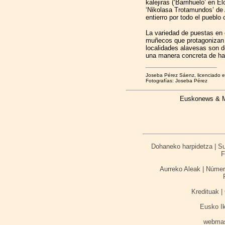
kalejiras (‘Barrihuelo’ en
‘Nikolasa Trotamundos’ de 
entierro por todo el pueblo
La variedad de puestas en 
muñecos que protagonizan 
localidades alavesas son d
una manera concreta de hac
Joseba Pérez Sáenz, licenciado e
Fotografías: Joseba Pérez
Euskonews & Me
Dohaneko harpidetza | Sus
F
Aurreko Aleak | Númer
Kredituak | 
Eusko I
webma