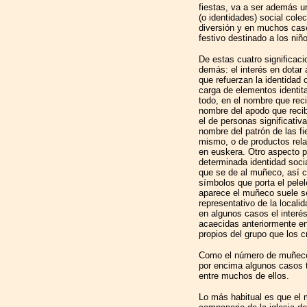
fiestas, va a ser además u
(o identidades) social colec
diversión y en muchos caso
festivo destinado a los niñ
De estas cuatro significac
demás: el interés en dotar
que refuerzan la identidad 
carga de elementos identit
todo, en el nombre que rec
nombre del apodo que recibe
el de personas significativ
nombre del patrón de las f
mismo, o de productos rel
en euskera. Otro aspecto p
determinada identidad socia
que se de al muñeco, así 
símbolos que porta el pelel
aparece el muñeco suele s
representativo de la locali
en algunos casos el interé
acaecidas anteriormente en
propios del grupo que los c
Como el número de muñeco
por encima algunos casos t
entre muchos de ellos.
Lo más habitual es que el m