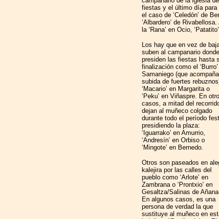
campanario de la iglesia del
fiestas y el último día para
el caso de ‘Celedón’ de Bera
‘Albardero’ de Rivabellosa. 
la ‘Rana’ en Ocio, ‘Patatito
Los hay que en vez de baja
suben al campanario dond
presiden las fiestas hasta 
finalización como el ‘Burro’
Samaniego (que acompaña
subida de fuertes rebuznos
‘Macario’ en Margarita o
‘Peku’ en Viñaspre. En otr
casos, a mitad del recorrid
dejan al muñeco colgado
durante todo el período fes
presidiendo la plaza:
‘Iguarrako’ en Amurrio,
‘Andresín’ en Orbiso o
‘Mingote’ en Bernedo.
Otros son paseados en ale
kalejira por las calles del
pueblo como ‘Arlote’ en
Zambrana o ‘Prontxio’ en
Gesaltza/Salinas de Añana
En algunos casos, es una
persona de verdad la que
sustituye al muñeco en es