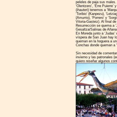
peleles de paja sus males
‘Olentzero’, ‘Erre Puierre’ 
(ihauteri) tenemos a ‘Marqu
‘Toribio’ (Kanpezu), ‘Letzi
(Amurrio), ‘Porrero’ y ‘Sorgi
Vitoria-Gasteiz). Al final 
Resurrección se quema a ‘J
Gesaltza/Salinas de Añana,
En Moreda junto a ‘Judas’
víspera de San Juan hay l
queman en la hoguera a una 
Conchas donde queman a ‘K
Sin necesidad de comentar l
invierno y las patronales (
quiero reseñar algunos con