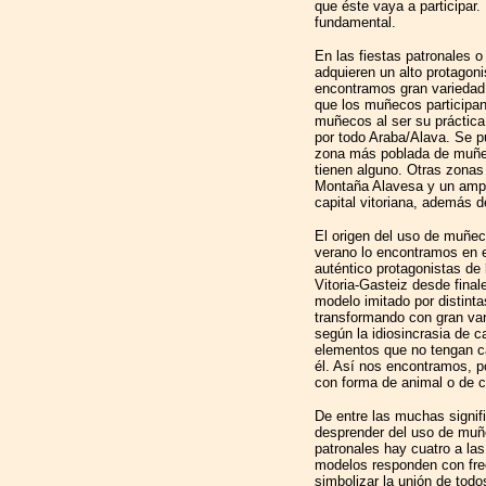
que éste vaya a participar.
fundamental.
En las fiestas patronales 
adquieren un alto protagon
encontramos gran variedad
que los muñecos participan.
muñecos al ser su práctic
por todo Araba/Alava. Se p
zona más poblada de muñec
tienen alguno. Otras zona
Montaña Alavesa y un ampli
capital vitoriana, además de
El origen del uso de muñec
verano lo encontramos en e
auténtico protagonistas de 
Vitoria-Gasteiz desde final
modelo imitado por distinta
transformando con gran var
según la idiosincrasia de c
elementos que no tengan 
él. Así nos encontramos, 
con forma de animal o de 
De entre las muchas signi
desprender del uso de muñe
patronales hay cuatro a las
modelos responden con fre
simbolizar la unión de todo