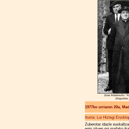
Jose Aristimuño "A
(Argazkia
1977ko urriaren 20a, Ma
Iturria: Lur Hiztegi Enzikl
Zuberotar idazle euskaltz
egin zituen goi mailako i