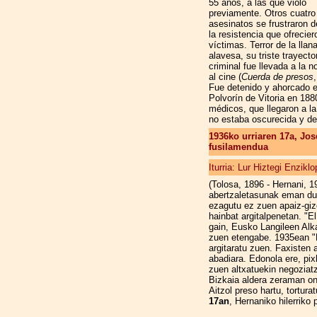
55 años, a las que violó
previamente. Otros cuatro
asesinatos se frustraron d
la resistencia que ofrecie
víctimas. Terror de la llan
alavesa, su triste trayecto
criminal fue llevada a la n
al cine (
Cuerda de presos
Fue detenido y ahorcado e
Polvorín de Vitoria en 188
médicos, que llegaron a l
no estaba oscurecida y de
1936ko urriaren 17a, Jo
fusilamendua
Iturria: Lur Hiztegi Enzikl
(Tolosa, 1896 - Hernani, 1
abertzaletasunak eman due
ezagutu ez zuen apaiz-gizo
hainbat argitalpenetan. "E
gain, Eusko Langileen Alka
zuen etengabe. 1935ean "
argitaratu zuen. Faxisten 
abadiara. Edonola ere, pix
zuen altxatuekin negoziat
Bizkaia aldera zeraman on
Aitzol preso hartu, tortur
17an
, Hernaniko hilerriko