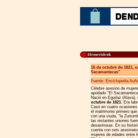
16 de octubre de 1821, n
Sacamantecas"
Fuente: Enciclopedia Auñ
Célebre asesino de mujer
apodado "El Sacamanteca
Nació en Eguilaz (Alava), 
octubre de 1821
. Era labr
Casó en cuatro ocasiones 
el matrimonio primero que 
con una viuda, "la Zurrum
las restantes uniones fuer
desastrosas. En su histori
cuenta con seis asesinato
mujeres de edades entre l