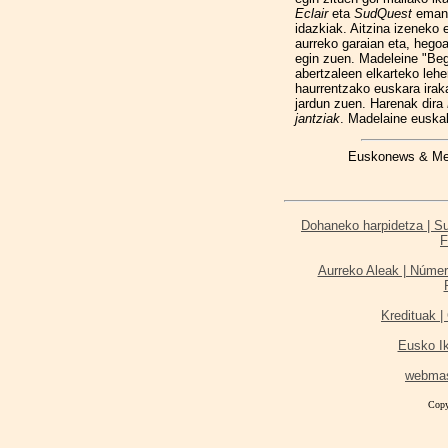
Eclair
eta
SudQuest
eman 
idazkiak. Aitzina izeneko 
aurreko garaian eta, hegoa
egin zuen. Madeleine "Be
abertzaleen elkarteko lehe
haurrentzako euskara irak
jardun zuen. Harenak dira
jantziak
. Madelaine euskal
Euskonews & Medi
Dohaneko harpidetza | Sus
F
Aurreko Aleak | Númer
Kredituak | 
Eusko I
webma
Copy