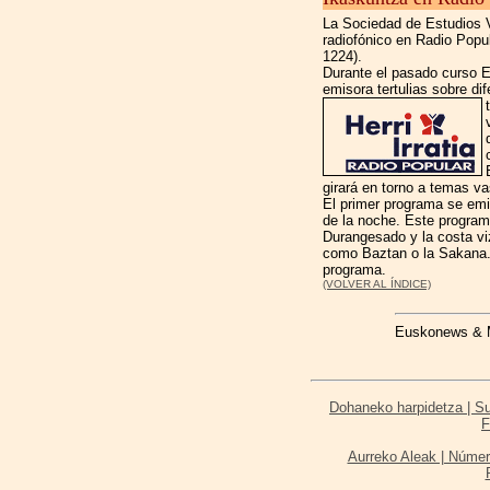
La Sociedad de Estudios V
radiofónico en Radio Pop
1224).
Durante el pasado curso 
emisora tertulias sobre di
girará en torno a temas va
El primer programa se emit
de la noche. Este program
Durangesado y la costa v
como Baztan o la Sakana. M
programa.
(VOLVER AL ÍNDICE)
Euskonews & Me
Dohaneko harpidetza | Sus
F
Aurreko Aleak | Númer