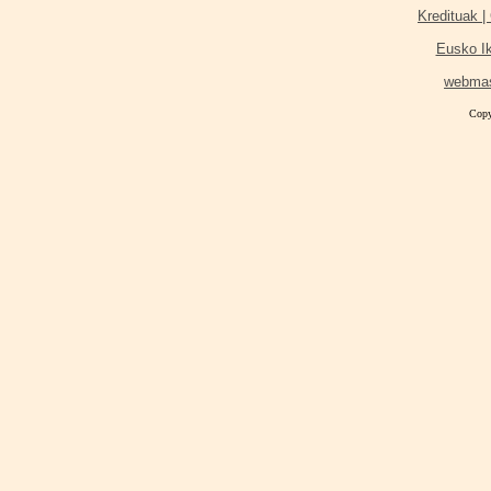
Kredituak | 
Eusko I
webma
Copy