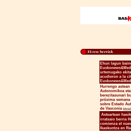
Ehun lagun bain
Euskonews&Media
urtemugako ekita
acudieron a la ci
Euskonews&Med
Hurrengo astean 
Autonomikoa eta 
berezitasunari b
próxima semana 
sobre Estado Aut
de Vasconia
(
deta
Asteartean hasi
irratsaio berria H
comienza el nue
Ikaskuntza en R