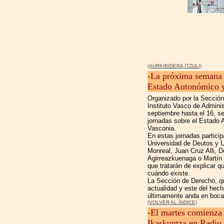
(AURKIBIDERA ITZULI)
-La próxima semana s
Estado Autonómico y
Organizado por la Secció
Instituto Vasco de Adminis
septiembre hasta el 16, se
jornadas sobre el Estado 
Vasconia.
En estas jornadas partici
Universidad de Deutos y U
Monreal, Juan Cruz Alli, 
Agirreazkuenaga o Martín
que tratarán de explicar q
cuándo existe.
La Sección de Derecho, qu
actualidad y este del hech
últimamente anda en boc
(VOLVER AL ÍNDICE)
-El martes comienza
Ikaskuntza en Radio