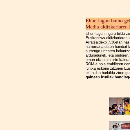
Ehun lagun baino ge
Media aldizkariaren 
Ehun lagun inguru bildu ze
Euskonews aldizkariaren 
Arratsaldeko 7.30etan hasi
harremana duten hainbat la
aurtengo urtearen balant
arduradunek, eta ondoren, 
eman eta orain arte kalera
ROM-a nola erabiltzen de
luntxa eskaini zitzaien Eu
ekitaldira hurbildu ziren gu
gainean irudiak handiag