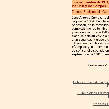
1 de septiembre de 1911,
los Ucín y los Campos
Fuente: Enciclopedia Gene
Jose Antonio Campos, pelo
de julio de 1884. Debutó e
Sebastián, en la modalid
completísimo, de temible 
y resistencia. El año 190
clase de pelotari volvió a
gran seguridad y gracejo d
«Thantho». Son históricos
«Campos» y los hermanos «
de señalar el disputado en 
septiembre de 1911
, gan
Euskonews & Me
Dohaneko harpidetza | Sus
F
Aurreko Aleak | Númer
Kredituak | 