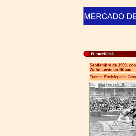
Septiembre de 1909, com
Willie Lewis en Bilbao
Fuente: Enciclopedia Gene