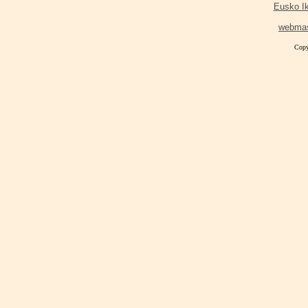
Eusko I
webma
Copy