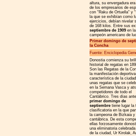
altura, su envergadura era
de los empresarios de esp
con "Raku de Ortuella" y "
la que se exhibían como l
ejercicios, debían nivelar
de 168 kilos. Entre sus ex
septiembre de 1909
en la
campeón americano de luc
Primer domingo de septi
la Concha
Fuente: Enciclopedia Gene
Donostia comienza su bril
historial de regatas en 189
Son las Regatas de la Co
la manifestación deportiv
característica de la ciudad
unas regatas que se celeb
en la Semana Vasca y atr
competidores de todo el
Cantábrico. Tres días ante
primer domingo de
septiembre
tiene lugar la
clasificatoria en la que pa
la campeona de Bizkaia y l
cantábrica. De esta compe
ellas forzosamente donosti
una eliminatoria celebrad
de la ciudad, Ur Kirolak, 