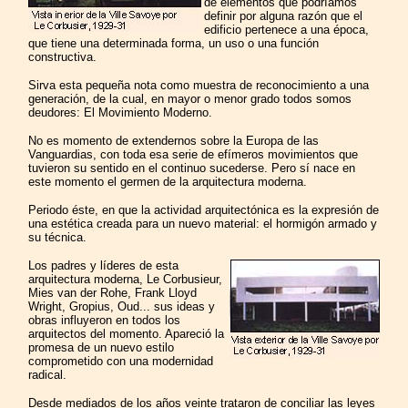
de elementos que podríamos
definir por alguna razón que el
edificio pertenece a una época,
que tiene una determinada forma, un uso o una función
constructiva.
Sirva esta pequeña nota como muestra de reconocimiento a una
generación, de la cual, en mayor o menor grado todos somos
deudores: El Movimiento Moderno.
No es momento de extendernos sobre la Europa de las
Vanguardias, con toda esa serie de efímeros movimientos que
tuvieron su sentido en el continuo sucederse. Pero sí nace en
este momento el germen de la arquitectura moderna.
Periodo éste, en que la actividad arquitectónica es la expresión de
una estética creada para un nuevo material: el hormigón armado y
su técnica.
Los padres y líderes de esta
arquitectura moderna, Le Corbusieur,
Mies van der Rohe, Frank Lloyd
Wright, Gropius, Oud... sus ideas y
obras influyeron en todos los
arquitectos del momento. Apareció la
promesa de un nuevo estilo
comprometido con una modernidad
radical.
Desde mediados de los años veinte trataron de conciliar las leyes