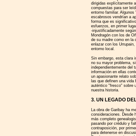
dirigidas explícitamente 
compuestas para ser leída
entorno familiar. Algunos
escabrosos vendrían a ap
forma que es significativ
esfuerzos, en primer luga
-injustificadamente según
Mondragón con los de Oñat
de su madre como en la d
enlazar con los Urrupain,
entorno local.
Sin embargo, esta clara i
no su mayor problema, si
independientemente del ta
información en ellas con
un apasionante relato sob
las que definen una vida
auténtico "fresco" sobre
nuestra historia.
3. UN LEGADO DEL
La obra de Garibay ha me
consideraciones. Desde hi
más completo genealogis
pasando por crédulo y falt
contraposición, por prime
para detenerse en discusi