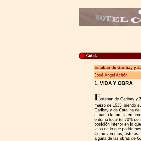
Esteban de Garibay y Z
José Ángel Achón
1. VIDA Y OBRA
E
steban de Garibay y Z
marzo de 1533, siendo s
Garibay y de Catalina de
sitúan a la familia en un
entorno local (el 70% de l
posición inferior en lo qu
lejos de lo que podríamo
Como veremos, éste es u
alguna de las obras de Ga