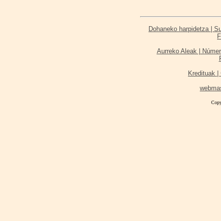
Dohaneko harpidetza | Sus
F
Aurreko Aleak | Númer
Kredituak | 
webma
Copy