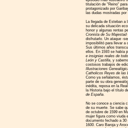
titulación de "Reino" par
protagonizado por Garibay
las dudas mostradas por 
La llegada de Esteban a 
su delicada situación eco
honor y algunas rentas pe
Cronista de Su Majestad
disfrutarlo. Un ataque -s
imposibilitó para llevar a
Sus últimos años transcu
ellos. En 1593 se había 
e insignias reales de to
León y Castilla
, y sabemo
costosos trabajos de edic
Illustraciones Genealógic
Catholicos Reyes de las 
Como ya señalamos, ést
parte de su obra genealóg
inédita, reposa en la Re
la Historia bajo el título 
de España
.
No se conoce a ciencia ci
de su muerte. Se sabe qu
de octubre de 1599 en Ma
mujer figura como viuda 
documento fechado a 30 d
1600. Caro Baroja y Aroc