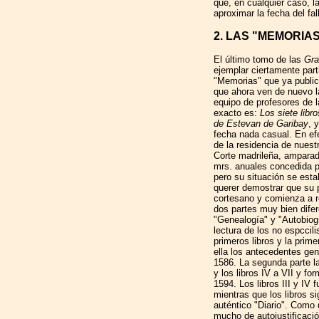
que, en cualquier caso, l
aproximar la fecha del fal
2. LAS "MEMORIA
El último tomo de las
Gra
ejemplar ciertamente part
"Memorias" que ya publi
que ahora ven de nuevo l
equipo de profesores de l
exacto es:
Los siete libr
de Estevan de Garibay
, 
fecha nada casual. En ef
de la residencia de nuest
Corte madrileña, amparado
mrs. anuales concedida p
pero su situación se est
querer demostrar que su 
cortesano y comienza a r
dos partes muy bien dif
"Genealogía" y "Autobiogr
lectura de los no espccil
primeros libros y la prim
ella los antecedentes gen
1586. La segunda parte la
y los libros IV a VII y fo
1594. Los libros III y IV
mientras que los libros 
auténtico "Diario". Como
mucho de autojustificació