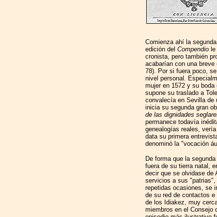
Comienza ahí la segunda 
edición del
Compendio
le
cronista, pero también p
acabarían con una breve 
78). Por si fuera poco, s
nivel personal. Especialm
mujer en 1572 y su boda
supone su traslado a Tol
convalecía en Sevilla de
inicia su segunda gran ob
de las dignidades seglar
permanece todavía inédita,
genealogías reales, vería
data su primera entrevista
denominó la "vocación ául
De forma que la segunda 
fuera de su tierra natal, e
decir que se olvidase de 
servicios a sus "patrias
repetidas ocasiones, se i
de su red de contactos e 
de los Idiakez, muy cerc
miembros en el Consejo d
episodio más ilustrativo f