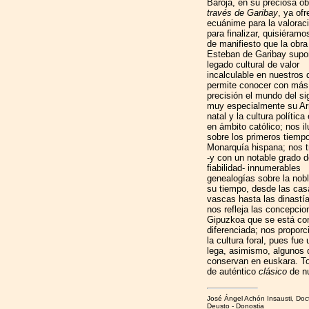
Baroja, en su preciosa ob
través de Garibay
, ya of
ecuánime para la valorac
para finalizar, quisiéramo
de manifiesto que la obra
Esteban de Garibay supo
legado cultural de valor
incalculable en nuestros 
permite conocer con más
precisión el mundo del si
muy especialmente su Ar
natal y la cultura polític
en ámbito católico; nos il
sobre los primeros tiempo
Monarquía hispana; nos t
-y con un notable grado 
fiabilidad- innumerables
genealogías sobre la nob
su tiempo, desde las cas
vascas hasta las dinastía
nos refleja las concepcio
Gipuzkoa que se está co
diferenciada; nos proporc
la cultura foral, pues fue
lega, asimismo, algunos 
conservan en euskara. Tod
de auténtico
clásico
de nu
José Ángel Achón Insausti, Doct
Deusto - Donostia