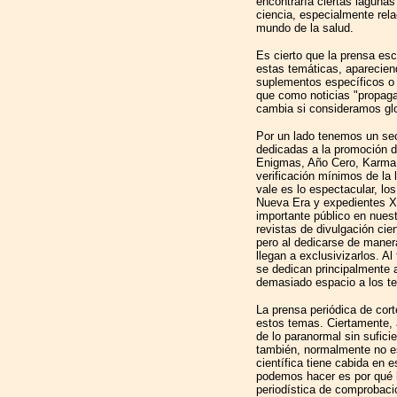
encontraría ciertas lagunas
ciencia, especialmente rel
mundo de la salud.
Es cierto que la prensa esc
estas temáticas, aparecien
suplementos específicos o
que como noticias "propaga
cambia si consideramos gl
Por un lado tenemos un sec
dedicadas a la promoción d
Enigmas, Año Cero, Karma 7.
verificación mínimos de la l
vale es lo espectacular, lo
Nueva Era y expedientes X 
importante público en nuest
revistas de divulgación cie
pero al dedicarse de mane
llegan a exclusivizarlos. Al
se dedican principalmente 
demasiado espacio a los t
La prensa periódica de cor
estos temas. Ciertamente,
de lo paranormal sin suficie
también, normalmente no es
científica tiene cabida en 
podemos hacer es por qué lo
periodística de comprobació