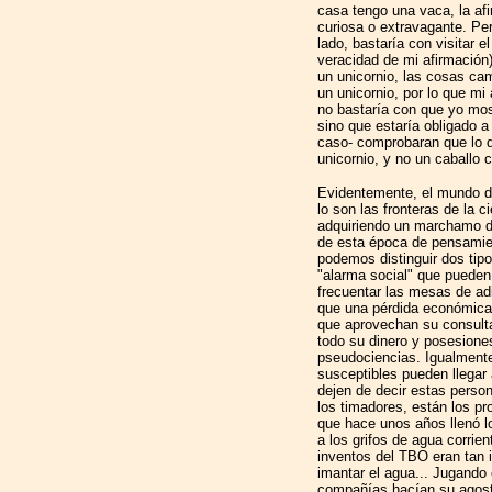
casa tengo una vaca, la afi
curiosa o extravagante. Per
lado, bastaría con visitar 
veracidad de mi afirmación)
un unicornio, las cosas ca
un unicornio, por lo que mi
no bastaría con que yo mos
sino que estaría obligado a
caso- comprobaran que lo 
unicornio, y no un caballo 
Evidentemente, el mundo d
lo son las fronteras de la 
adquiriendo un marchamo de
de esta época de pensamie
podemos distinguir dos tip
"alarma social" que pueden 
frecuentar las mesas de a
que una pérdida económica.
que aprovechan su consulta
todo su dinero y posesione
pseudociencias. Igualment
susceptibles pueden llegar 
dejen de decir estas perso
los timadores, están los p
que hace unos años llenó l
a los grifos de agua corrie
inventos del TBO eran tan i
imantar el agua... Jugando c
compañías hacían su agost