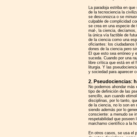
La paradoja estriba en que
de la tecnociencia la civil
se desconozca o se minusva
culpable de complicidad co
se crea en una especie de t
mal-, la ciencia, decíamos,
la única vía factible de fu
de la ciencia como una espe
oficiantes: los ciudadanos l
dones de la ciencia pero si
El que esto sea erróneo y 
suceda. Cuando por una razó
libre crítica que está en el
liturgia. Y las pseudocienc
y sociedad para aparecer c
2. Pseudociencias: h
No podemos ahondar más en 
tipo de definición de las p
sencillo, aun cuando etimol
disciplinas, por lo tanto, 
de la ciencia, no lo son en 
siendo además por lo genera
consciente: a menudo se int
respetabilidad que poseen l
marchamo científico a la hor
En otros casos, se usa el p