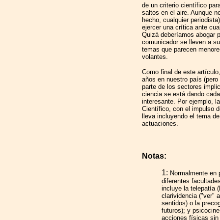
de un criterio científico pa
saltos en el aire. Aunque no
hecho, cualquier periodista
ejercer una crítica ante cua
Quizá deberíamos abogar po
comunicador se lleven a s
temas que parecen menores 
volantes.
Como final de este artículo
años en nuestro país (pero 
parte de los sectores impli
ciencia se está dando cada
interesante. Por ejemplo, 
Científico, con el impulso
lleva incluyendo el tema de
actuaciones.
Notas:
1:
Normalmente en p
diferentes facultade
incluye la telepatía 
clarividencia ("ver" 
sentidos) o la preco
futuros); y psicocine
acciones físicas sin