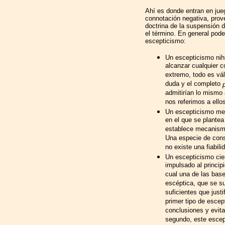
Ahí es donde entran en jue
connotación negativa, proven
doctrina de la suspensión de
el término. En general pode
escepticismo:
Un escepticismo nihi
alcanzar cualquier 
extremo, todo es vál
duda y el completo
admitirían lo mismo 
nos referimos a ello
Un escepticismo me
en el que se plantea
establece mecanismo
Una especie de con
no existe una fiabil
Un escepticismo cien
impulsado al principi
cual una de las base
escéptica, que se s
suficientes que justi
primer tipo de escep
conclusiones y evitar
segundo, este escep