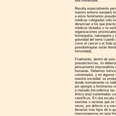
sea irreversible.
Resulta especialmente pen
nuestro entorno europeo) l
a estos fenómenos pseudom
médicas colegiadas sólo luc
denuncian a los que practi
médicos titulados o no est
organizaciones provinciale
homeopatía, naturopatía y
gravedad del tema cuando
como el cáncer o el Sida (o
pseudoterapias están lite
inmunidad).
Finalmente, dentro de esta 
pseudociencias, no debería
pensamiento irracionalista 
humanas. Debemos mencion
comentados, y en algunos 
nuestra sociedad, se produ
donde normalmente no habl
por ejemplo a fenómenos re
a menudo (recordemos las t
étnica aria) sustentadas c
científicos. En una escala 
sexistas o racistas que se
veces, por defecto o a ve
llevarían más lejos de lo qu
mencionaremos en esta líne