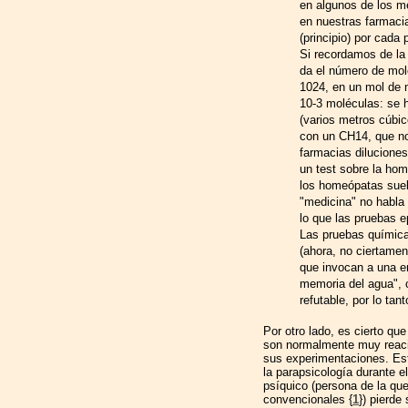
en algunos de los 
en nuestras farmacia
(principio) por cada
Si recordamos de la
da el número de mol
1024, en un mol de m
10-3 moléculas: se 
(varios metros cúbic
con un CH14, que n
farmacias dilucione
un test sobre la hom
los homeópatas suel
"medicina" no habla
lo que las pruebas 
Las pruebas química
(ahora, no ciertamen
que invocan a una en
memoria del agua", 
refutable, por lo tant
Por otro lado, es cierto qu
son normalmente muy reacio
sus experimentaciones. Est
la parapsicología durante e
psíquico (persona de la qu
convencionales {
1
}) pierde