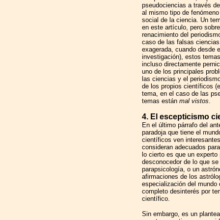
pseudociencias a través d
al mismo tipo de fenómeno 
social de la ciencia. Un t
en este artículo, pero sobr
renacimiento del periodism
caso de las falsas ciencias
exagerada, cuando desde el
investigación), estos tema
incluso directamente perni
uno de los principales pro
las ciencias y el periodismo
de los propios científicos 
tema, en el caso de las ps
temas están
mal vistos
.
4. El escepticismo cie
En el último párrafo del an
paradoja que tiene el mundo
científicos ven interesante
consideran adecuados para 
lo cierto es que un expert
desconocedor de lo que se
parapsicología, o un astró
afirmaciones de los astrólo
especialización del mundo d
completo desinterés por t
científico.
Sin embargo, es un plantea