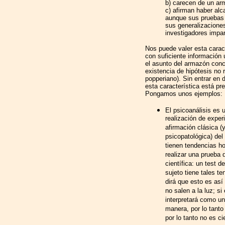
b) carecen de un ar
c) afirman haber alc
aunque sus pruebas 
sus generalizacione
investigadores impar
Nos puede valer esta carac
con suficiente información 
el asunto del armazón conc
existencia de hipótesis no r
popperiano). Sin entrar en d
esta característica está p
Pongamos unos ejemplos:
El psicoanálisis es 
realización de expe
afirmación clásica (y
psicopatológica) del
tienen tendencias h
realizar una prueba 
científica: un test d
sujeto tiene tales te
dirá que esto es así
no salen a la luz; si 
interpretará como u
manera, por lo tanto 
por lo tanto no es cie