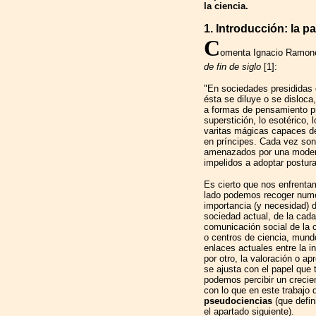
la ciencia.
1. Introducción: la p
C
omenta Ignacio Ramone
de fin de siglo
[1]:
"En sociedades presididas e
ésta se diluye o se disloca
a formas de pensamiento pr
superstición, lo esotérico, 
varitas mágicas capaces de
en príncipes. Cada vez so
amenazados por una modern
impelidos a adoptar postur
Es cierto que nos enfrenta
lado podemos recoger nume
importancia (y necesidad) d
sociedad actual, de la cad
comunicación social de la 
o centros de ciencia, mundo
enlaces actuales entre la i
por otro, la valoración o a
se ajusta con el papel que
podemos percibir un crecie
con lo que en este trabaj
pseudociencias
(que defin
el apartado siguiente).