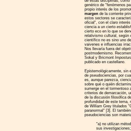
de estas disciplinas, como 
genérico de "fenómenos par
propio interés de los promo
margen
de la corriente pr
estos sectores se caracteri
oficial", con el claro inter
ciencia a un cierto
establi
cierto eco en lo que se de
relativismo cultural, según
científico no es sino uno d
vaivenes e influencias irra
Nos llevaría fuera del objeti
postmodernismo. Recomenda
Sokal y Bricmont
Impostura
publicado en castellano.
Epistemológicamente, sin e
de pseudociencias, por cuan
es, aunque parezca, cienci
sobre qué o quién dictamina
sumerge en el tormentoso as
criterios de demarcación, 
de la discusión filosófica d
profundidad de este tema, 
de William Grey titulados "C
paranormal" [3]. El también
pseudociencias son materi
"a) no utilizan méto
sus investigaciones;