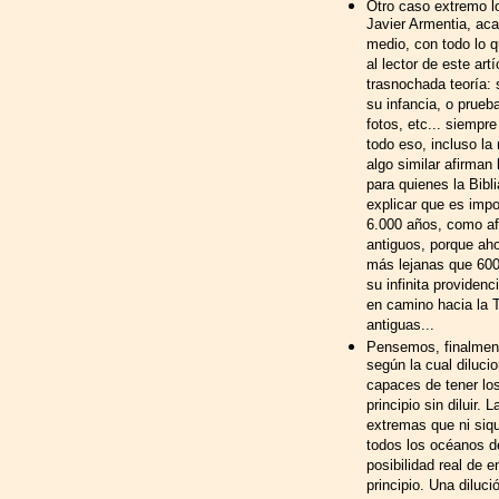
Otro caso extremo lo
Javier Armentia, ac
medio, con todo lo q
al lector de este ar
trasnochada teoría: 
su infancia, o prueba
fotos, etc... siempr
todo eso, incluso la
algo similar afirman
para quienes la Bibli
explicar que es imp
6.000 años, como af
antiguos, porque aho
más lejanas que 600
su infinita providenc
en camino hacia la Ti
antiguas...
Pensemos, finalment
según la cual diluci
capaces de tener lo
principio sin diluir.
extremas que ni siqu
todos los océanos d
posibilidad real de 
principio. Una diluc