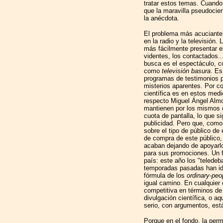
tratar estos temas. Cuando 
que la maravilla pseudocien
la anécdota.
El problema más acuciante
en la radio y la televisión
más fácilmente presentar e
videntes, los contactados.
busca es el espectáculo, c
como
televisión basura
. Es
programas de testimonios 
misterios aparentes. Por co
científica es en estos med
respecto Miguel Ángel Alm
mantienen por los mismos cri
cuota de pantalla, lo que si
publicidad. Pero que, como 
sobre el tipo de público de
de compra de este público,
acaban dejando de apoyarlos
para sus promociones. Un 
país: este año los "teledeb
temporadas pasadas han id
fórmula de los
ordinary-pe
igual camino. En cualquier
competitiva en términos de
divulgación científica, o a
serio, con argumentos, est
Porque en el fondo, la per