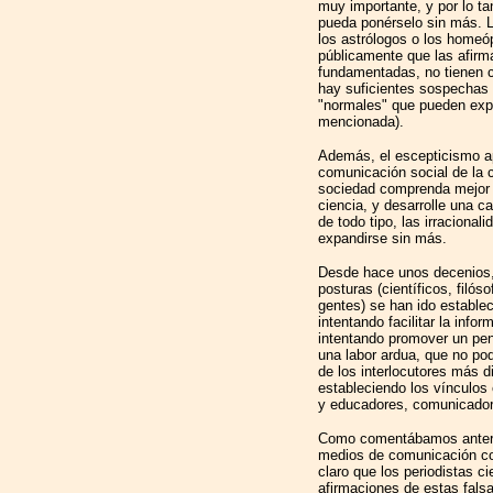
muy importante, y por lo t
pueda ponérselo sin más. L
los astrólogos o los homeó
públicamente que las afirm
fundamentadas, no tienen
hay suficientes sospechas
"normales" que pueden expl
mencionada).
Además, el escepticismo ap
comunicación social de la 
sociedad comprenda mejor el
ciencia, y desarrolle una c
de todo tipo, las irracional
expandirse sin más.
Desde hace unos decenios,
posturas (científicos, filó
gentes) se han ido establ
intentando facilitar la info
intentando promover un pen
una labor ardua, que no pod
de los interlocutores más 
estableciendo los vínculos e
y educadores, comunicadore
Como comentábamos anterior
medios de comunicación co
claro que los periodistas ci
afirmaciones de estas fals