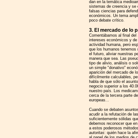
dan en la temática medioam
sistemas de creencia y se e
falsas ciencias para defend
económicos. Un tema ampli
poco debate crítico.
3. El mercado de lo 
Comentábamos al final del a
intereses económicos y de 
actividad humana, pero es
que los humanos tenemos n
el futuro, aliviar nuestras p
manera que sea. Las pseud
tipo de alivio, análisis o 
un simple "donativo" econó
aparición del mercado de l
difícilmente calculables, p
habla de que sólo el asunto
negocio superior a los 40.
nuestro país. Los medica
cerca de la tercera parte d
europeas...
Cuando se debaten asuntos
acudir a la refutación de la
suficientemente sólidas qu
debemos reconocer que en 
a estos poderosos métodos
autoritas
: quién hace la af
al papel de los medios de 