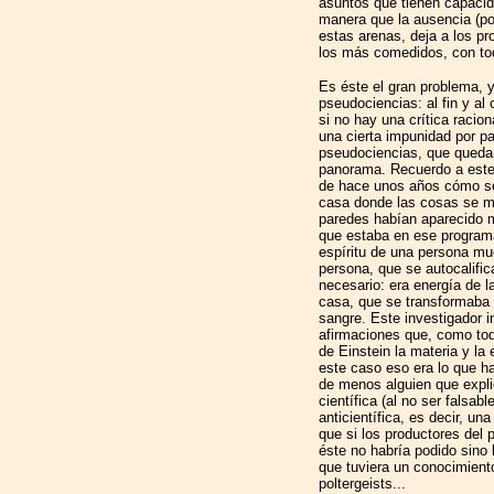
asuntos que tienen capacid
manera que la ausencia (por
estas arenas, deja a los p
los más comedidos, con tod
Es éste el gran problema, y
pseudociencias: al fin y al
si no hay una crítica racio
una cierta impunidad por pa
pseudociencias, que quedan
panorama. Recuerdo a este 
de hace unos años cómo se
casa donde las cosas se m
paredes habían aparecido 
que estaba en ese program
espíritu de una persona mu
persona, que se autocalific
necesario: era energía de l
casa, que se transformaba
sangre. Este investigador 
afirmaciones que, como tod
de Einstein la materia y la
este caso eso era lo que 
de menos alguien que explic
científica (al no ser falsab
anticientífica, es decir, u
que si los productores del 
éste no habría podido sino 
que tuviera un conocimiento
poltergeists...