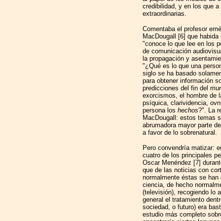
credibilidad, y en los que 
extraordinarias.
Comentaba el profesor emér
MacDougall [6] que habida 
"conoce lo que lee en los p
de comunicación audiovisua
la propagación y asentamie
"¿Qué es lo que una persona
siglo se ha basado solamen
para obtener información so
predicciones del fin del mu
exorcismos, el hombre de l
psíquica, clarividencia, ov
persona los
hechos
?". La 
MacDougall: estos temas se
abrumadora mayor parte de
a favor de lo sobrenatural.
Pero convendría matizar: e
cuatro de los principales pe
Oscar Menéndez [7] durant
que de las noticias con cor
normalmente éstas se han 
ciencia, de hecho normalm
(televisión), recogiendo lo
general el tratamiento dent
sociedad, o futuro) era ba
estudio más completo sobre