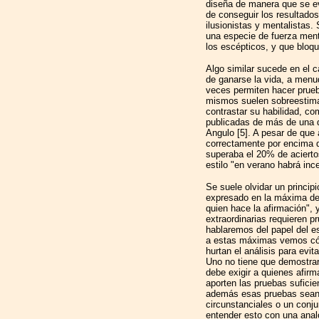
diseña de manera que se evi
de conseguir los resultado
ilusionistas y mentalistas.
una especie de fuerza men
los escépticos, y que bloq
Algo similar sucede en el c
de ganarse la vida, a men
veces permiten hacer prueb
mismos suelen sobreestim
contrastar su habilidad, c
publicadas de más de una 
Angulo [5]. A pesar de que
correctamente por encima d
superaba el 20% de acierto
estilo "en verano habrá ince
Se suele olvidar un princip
expresado en la máxima de 
quien hace la afirmación",
extraordinarias requieren p
hablaremos del papel del e
a estas máximas vemos có
hurtan el análisis para evi
Uno no tiene que demostrar 
debe exigir a quienes afir
aporten las pruebas suficie
además esas pruebas sean "
circunstanciales o un con
entender esto con una analo