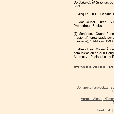
Borderlands of Science
, ed
5-23.
[5] Angulo, Luis, "Evidenci
[6] MacDougall, Curtis, "Su
Prometheus Books
[7] Menéndez, Oscar. Ponen
Irracional", organizado por
(Granada), 13-14 nov 1998.
[8] Almodovar, Miguel Ánge
comunicación en el II Cong
Alternativa Racional a las
Javier Armentia, Director del Plan
Dohaneko harpidetza | Sus
F
Aurreko Aleak | Númer
Kredituak | 