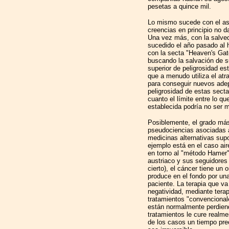
pesetas a quince mil.
Lo mismo sucede con el asu
creencias en principio no d
Una vez más, con la salve
sucedido el año pasado al 
con la secta "Heaven's Gat
buscando la salvación de s
superior de peligrosidad e
que a menudo utiliza el atr
para conseguir nuevos adep
peligrosidad de estas sectas
cuanto el límite entre lo q
establecida podría no ser
Posiblemente, el grado más
pseudociencias asociadas a
medicinas alternativas sup
ejemplo está en el caso ai
en torno al "método Hamer"
austriaco y sus seguidores 
cierto), el cáncer tiene un
produce en el fondo por una
paciente. La terapia que va
negatividad, mediante terap
tratamientos "convencional
están normalmente perdiend
tratamientos le cure realme
de los casos un tiempo pre