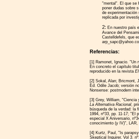
"mental". El que se 
poner dudas sobre su
de experimentación 
replicada por invest
2:
En nuestro país e
Avance del Pensamie
Castelldefels, que ed
arp_sapc@yahoo.c
Referencias:
[1] Ramonet, Ignacio. "Un m
En concreto el capítulo titu
reproducido en la revista
El
[2] Sokal, Alan; Bricmont, 
Ed. Odile Jacob; versión n
Nonsense: postmodern intel
[3] Grey, William, "Ciencia 
La Alternativa Racional
, pr
búsqueda de la verdad: la fi
1994, nº33, pp. 11-17; "El p
especial X Aniversario, nº3
conocimiento (y IV)", LAR,
[4] Kurtz, Paul, "Is parap
Skeptical Inquirer, Vol 3. n