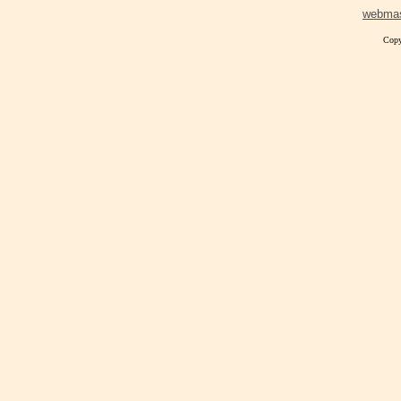
webma
Copy