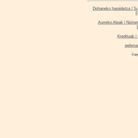
Dohaneko harpidetza | Sus
F
Aurreko Aleak | Númer
Kredituak | 
webma
Copy