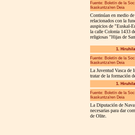
Fuente: Boletín de la So
Ikaskuntza'ren Deia
Continúan en medio de 
relacionados con la fun
auspicios de "Euskal-Er
la calle Colonia 1433 d
religiosas "Hijas de Sa
1. Hiruhil
Fuente: Boletín de la So
Ikaskuntza'ren Deia
La Juventud Vasca de I
tratar de la formación 
1. Hiruhil
Fuente: Boletín de la So
Ikaskuntza'ren Deia
La Diputación de Navar
necesarias para dar comi
de Olite.