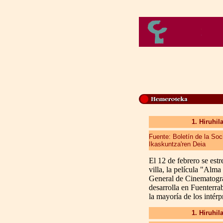
1. Hiruhil
Fuente: Boletín de la So
Ikaskuntza'ren Deia
El 12 de febrero se est
villa, la película "Alm
General de Cinematogra
desarrolla en Fuenterra
la mayoría de los intérp
1. Hiruhil