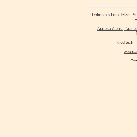
Dohaneko harpidetza | Sus
F
Aurreko Aleak | Númer
Kredituak | 
webma
Copy