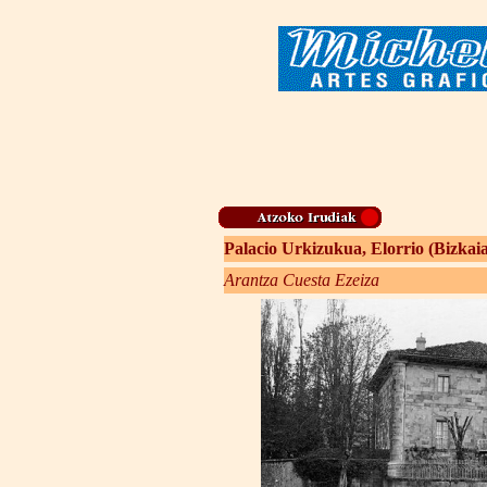
Palacio Urkizukua, Elorrio (Bizkaia
Arantza Cuesta Ezeiza