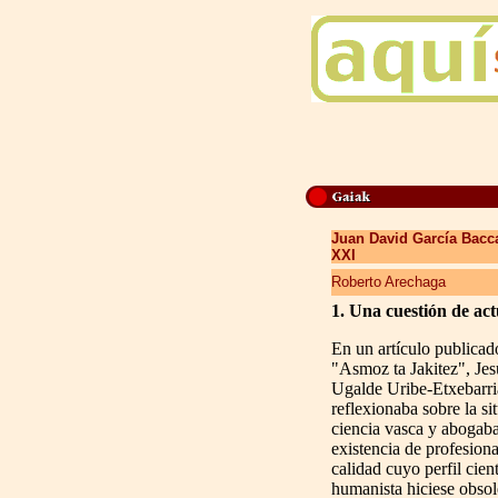
Juan David García Bacca
XXI
Roberto Arechaga
1. Una cuestión de act
En un artículo publicad
"Asmoz ta Jakitez", Je
Ugalde Uribe-Etxebarri
reflexionaba sobre la si
ciencia vasca y abogaba
existencia de profesiona
calidad cuyo perfil cient
humanista hiciese obsol