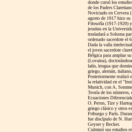
donde cursó los estudio
de los Padres Claretiano
Noviciado en Cervera (
agosto de 1917 hizo su 
Filosofía (1917-1920) 
jesuitas en la Universi
trasladará a Solsona pa
ordenado sacerdote el 6
Dada la valía intelectu
el joven sacerdote clare
Bélgica para ampliar su
(Lovaina), doctorándose
latín, lengua que domin
griego, alemán, italiano,
Posteriormente realizó e
la relatividad en el "Ins
Munich, con A. Sommer
Teoría de los números, 
Ecuaciones Diferencial
O. Peron, Tize y Hartog
griego clásico y otros es
Friburgo y París. Duran
fue discípulo de N. H
Geyser y Becker.
Culminó sus estudios e