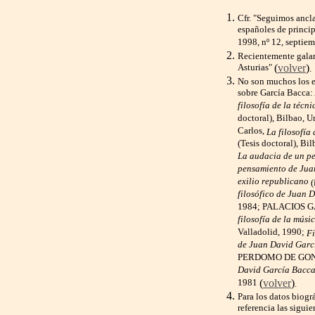
Cfr. "Seguimos ancl
españoles de princip
1998, nº 12, septie
Recientemente galar
Asturias"
(
volver
)
.
No son muchos los e
sobre García Bacc
filosofía de la téc
doctoral), Bilbao,
Carlos,
La filosofía
(Tesis doctoral), Bi
La audacia de un p
pensamiento de Juan
exilio republicano
(
filosófico de Juan 
1984; PALACIOS G
filosofía de la músi
Valladolid, 1990;
Fi
de Juan David Garc
PERDOMO DE GONZ
David García Bacc
1981
(
volver
)
.
Para los datos biog
referencia las sigu