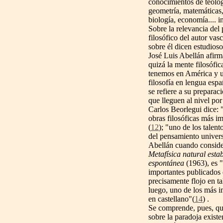
conocimientos de teología
geometría, matemáticas, a
biología, economía.... i
Sobre la relevancia del 
filosófico del autor va
sobre él dicen estudioso
José Luis Abellán afir
quizá la mente filosófi
tenemos en América y un
filosofía en lengua esp
se refiere a su preparac
que lleguen al nivel por
Carlos Beorlegui dice:
obras filosóficas más im
(
12
); "uno de los talen
del pensamiento univers
Abellán cuando conside
Metafísica natural esta
espontánea
(1963), es "
importantes publicados 
precisamente flojo en ta
luego, uno de los más 
en castellano"(
14
) .
Se comprende, pues, qu
sobre la paradoja existe