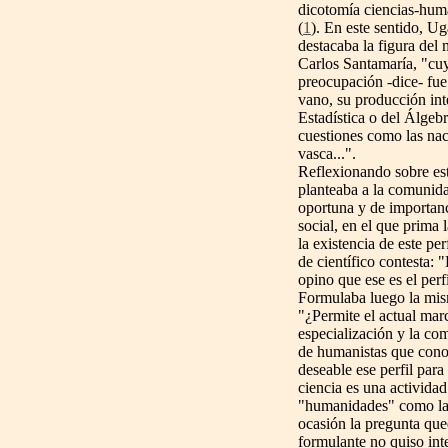
dicotomía ciencias-hum
(
1
). En este sentido, U
destacaba la figura del
Carlos Santamaría, "cuy
preocupación -dice- fue
vano, su producción inte
Estadística o del Álgebr
cuestiones como las nacio
vasca...".
Reflexionando sobre este
planteaba a la comunida
oportuna y de importanc
social, en el que prima 
la existencia de este pe
de científico contesta: 
opino que ese es el perf
Formulaba luego la mis
"¿Permite el actual marc
especialización y la com
de humanistas que cono
deseable ese perfil par
ciencia es una activida
"humanidades" como la li
ocasión la pregunta que
formulante no quiso inte