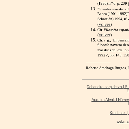
(1986), nº 6, p. 239
"Grandes maestros de
Bacca (1901-1992)"
Sebastián) 1994, nº
(
volver
)
.
Cfr.
Filosofía españ
(
volver
)
.
Cfr. v. g., "El pens
filósofo navarro de
maestros del exilio 
1992)", pp. 145, 1
Roberto Arechaga Burgos, D
Dohaneko harpidetza | Sus
F
Aurreko Aleak | Númer
Kredituak | 
webma