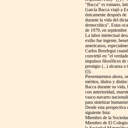
"Bacca" es romano, lati
García Bacca viajó a Es
únicamente después de 
durante la vida del dic
democrática". Estas oca
de 1979, en septiembre
La labor intelectual de
exilio fue ingente, ben
americanos, especialme
Carlos Beorlegui cuando
convirtió en "el verdade
impulsos filosóficos de
prestigio (...) alcanza 
(
9
).
Presentaremos ahora, o
méritos, títulos y disti
Bacca durante su vida, 
con anterioridad, muestr
vasco-navarro nacional
para sintetizar humanis
Desde esta perspectiva q
siguiente lista:
Miembro de la Socieda
Miembro de El Colegio
la Sociedad Matemátic