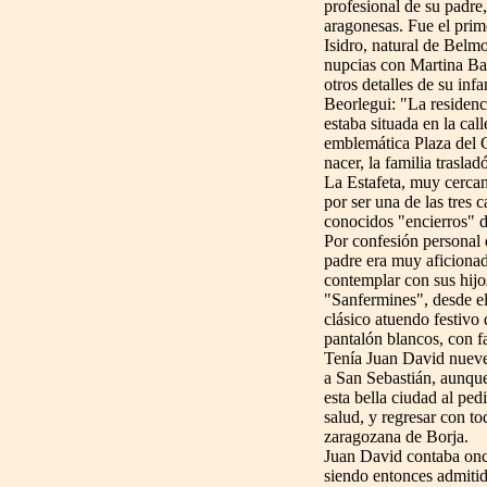
profesional de su padre,
aragonesas. Fue el prim
Isidro, natural de Belm
nupcias con Martina Ba
otros detalles de su infa
Beorlegui: "La residenc
estaba situada en la cal
emblemática Plaza del 
nacer, la familia traslad
La Estafeta, muy cercan
por ser una de las tres c
conocidos "encierros" de
Por confesión personal
padre era muy aficionad
contemplar con sus hijos
"Sanfermines", desde el
clásico atuendo festivo 
pantalón blancos, con fa
Tenía Juan David nueve
a San Sebastián, aunqu
esta bella ciudad al ped
salud, y regresar con to
zaragozana de Borja.
Juan David contaba onc
siendo entonces admitid