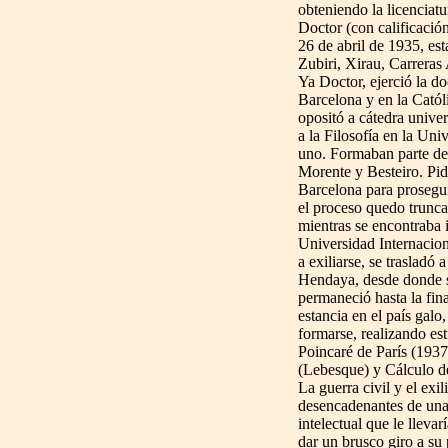
obteniendo la licenciatu
Doctor (con calificació
26 de abril de 1935, es
Zubiri, Xirau, Carreras
Ya Doctor, ejerció la d
Barcelona y en la Catól
opositó a cátedra univer
a la Filosofía en la Un
uno. Formaban parte del
Morente y Besteiro. Pidi
Barcelona para proseguir
el proceso quedo truncad
mientras se encontraba 
Universidad Internacio
a exiliarse, se trasladó
Hendaya, desde donde se
permaneció hasta la fin
estancia en el país gal
formarse, realizando est
Poincaré de París (193
(Lebesque) y Cálculo de
La guerra civil y el ex
desencadenantes de una p
intelectual que le lleva
dar un brusco giro a su