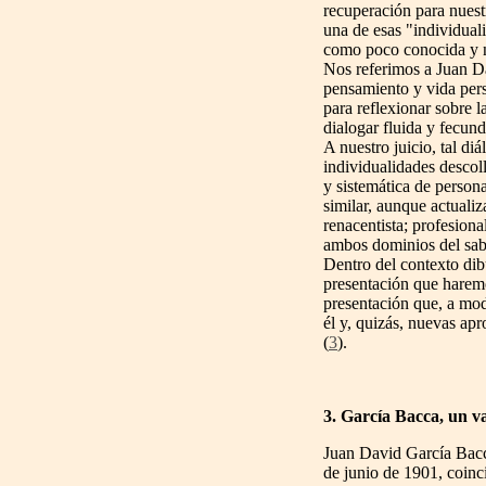
recuperación para nuestra
una de esas "individual
como poco conocida y 
Nos referimos a Juan D
pensamiento y vida per
para reflexionar sobre l
dialogar fluida y fecun
A nuestro juicio, tal diá
individualidades descol
y sistemática de persona
similar, aunque actualiz
renacentista; profesiona
ambos dominios del sab
Dentro del contexto dib
presentación que harem
presentación que, a modo
él y, quizás, nuevas ap
(
3
).
3. García Bacca, un va
Juan David García Bac
de junio de 1901, coinc