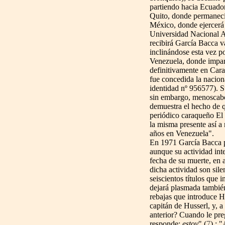
partiendo hacia Ecuado
Quito, donde permaneció
México, donde ejercerá 
Universidad Nacional 
recibirá García Bacca va
inclinándose esta vez p
Venezuela, donde impart
definitivamente en Cara
fue concedida la nacion
identidad nº 956577). 
sin embargo, menoscabo
demuestra el hecho de q
periódico caraqueño El 
la misma presente así a
años en Venezuela".
En 1971 García Bacca pa
aunque su actividad inte
fecha de su muerte, en
dicha actividad son sil
seiscientos títulos que i
dejará plasmada también
rebajas que introduce H
capitán de Husserl, y, a 
anterior? Cuando le pr
responde:
estoy
" (
7
) ; 