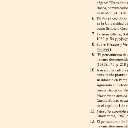
página: "Estos datos
Bacca, comunicados 
en Madrid, el 13 de
Tal fue el caso de s
en la Universidad de
como Scholz o Gre
Existencialismo
, Xa
1962, p. 54
(
volver
Sobre Virtudes y Vic
(
volver
)
.
"El pensamiento de 
navarro desconocid
(1986), nº 6, p. 218
A su amplia cultura
consumado pianista.
su infancia en Pampl
siguiendo el método 
García Bacca escribe
Filosofía en música 
García Bacca.
Beorl
en el capítulo 1 de 
Filosofía española
Guadarrama, 1967, 
El pensamiento de J
navarro desconocid