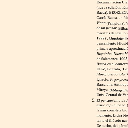
Documentación Cient
(nueva edición; núm
Bacca); BEORLEGUI,
García Bacca, un fi
Viana
(Pamplona), V
de un pensar
, Bilba
maestros del exilio 
1992)",
(Un
Mundaiz
pensamiento Filosófi
primera aproximaci
Hispánico-Nuevo Mu
de Salamanca, 1995
Bacca en el context
DIAZ, Gonzalo, "Ga
filosofía española
,
Ignacio,
El proyecto
Barcelona, Anthr
Mireya,
Bibliografí
Univ. Central de Ve
El pensamiento de J
exilio republicano
.
la más completa biog
momento. Dicha biog
tanto el filósofo na
De hecho, del párraf