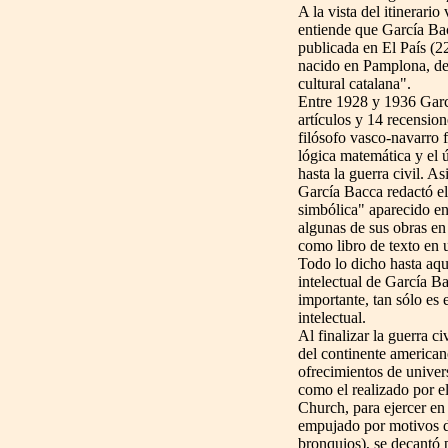
A la vista del itinerario 
entiende que García Bac
publicada en El País (
nacido en Pamplona, de
cultural catalana".
Entre 1928 y 1936 Garc
artículos y 14 recensio
filósofo vasco-navarro f
lógica matemática y el 
hasta la guerra civil.
Asi
García Bacca redactó el
simbólica" aparecido en
algunas de sus obras en
como libro de texto en 
Todo lo dicho hasta aqu
intelectual de García B
importante, tan sólo es 
intelectual.
Al finalizar la guerra c
del continente american
ofrecimientos de univer
como el realizado por e
Church, para ejercer en
empujado por motivos d
bronquios), se decantó 