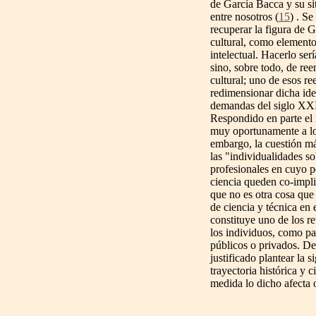
de García Bacca y su s
entre nosotros (
15
) . Se
recuperar la figura de 
cultural, como element
intelectual. Hacerlo serí
sino, sobre todo, de ree
cultural; uno de esos r
redimensionar dicha ide
demandas del siglo XX
Respondido en parte el
muy oportunamente a lo
embargo, la cuestión má
las "individualidades so
profesionales en cuyo pe
ciencia queden co-impli
que no es otra cosa que
de ciencia y técnica en 
constituye uno de los r
los individuos, como pa
públicos o privados. De
justificado plantear la 
trayectoria histórica y 
medida lo dicho afecta