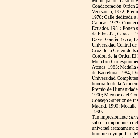
Municipal del Distrito 
Condecoración Orden 27
Venezuela, 1972; Premi
1978; Calle dedicada a
Caracas, 1979; Condeco
Ecuador, 1981; Ponen su
de Filosofía, Caracas, 1
David García Bacca, Fa
Universidad Central de
Cruz de la Orden de Isa
Cordón de la Orden El 
Miembro Correspondient
Atenas, 1983; Medalla 
de Barcelona, 1984; D
Universidad Compluten
honorario de la Academ
Premio de Humanidades 
1990; Miembro del Cons
Consejo Superior de Inv
Madrid, 1990; Medalla 
1990.
Tan impresionante
curr
sobre la importancia de
universal escasamente c
hombre cuyo perfil inte